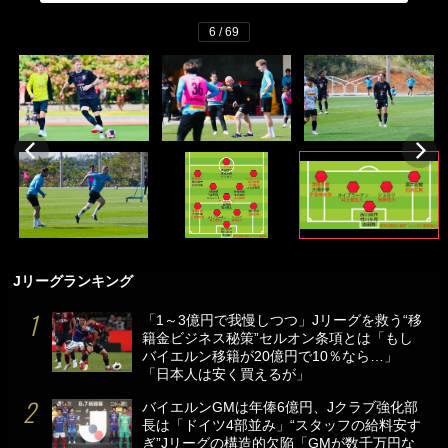
6 / 69
Jリーグランキング
「1～3億円で我慢しつつ」Jリーグを救う“移
籍金ビジネス秘策”セルオン条項とは「もし
バイエルン移籍が20億円で10％なら…」
「日本人は安く買えるが」
バイエルンGMは年俸6億円、Jクラブ強化部
長は「ドイツ4部並み」“スタッフの給料安す
ぎ”Jリーグの構造的欠陥「GMが数千万円な