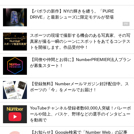
【バボラの新作】NYの輝きを纏う。「PURE
DRIVE」と最新シューズに限定モデルが登場
PR
スポーツの現場で撮影する機会のある写真家、その写
真家が撮る一瞬のシーンにスポットをあてるコンテス
トを開催します。作品受付中！
【同僚や仲間とお得に】NumberPREMIER法人プラン
が募集スタート！
【登録無料】Numberメールマガジン好評配信中。ス
ポーツの「今」をメールでお届け！
YouTubeチャンネル登録者数60,000人突破！バレーボ
ールや陸上、バスケ、野球などの選手のインタビュー
を動画で
【お知らせ】Google検索で「Number Web」の記事