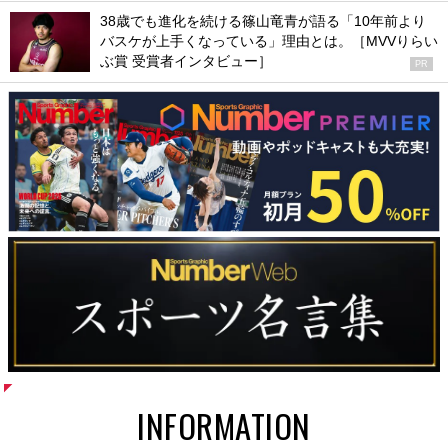
38歳でも進化を続ける篠山竜青が語る「10年前より
バスケが上手くなっている」理由とは。［MVVりらい
ぶ賞 受賞者インタビュー］
PR
INFORMATION