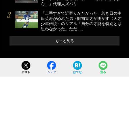
ら…」代理人ズバリ
「上手すぎて近寄りがたかった」若き日の中
田英寿が恐れた男・財前宣之が明かす〈天才
少年伝説〉のリアル「自分の才能を特別とは
思わなかった。ただ…」
もっと見る
ポスト
シェア
はてな
送る