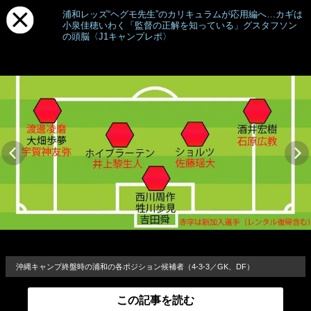
浦和レッズ“ヘグモ先生”のカリキュラムが応用編へ…カギは
小泉佳穂いわく「監督の正解を知っている」グスタフソン
の頭脳〈J1キャンプレポ〉
沖縄キャンプ終盤時の浦和の各ポジション候補者（4-3-3／GK、DF）
この記事を読む