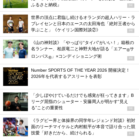
ふるさと納税』
PR
世界の頂点に君臨し続けるオランダの超人ハリー・ラ
ブレイセンと日本のエースの太田海也「絶対王者から
学ぶこと」《ケイリン国際対談②》
PR
《山の神対談》「やっぱり“タイパ”がいい！」箱根の
名ランナー、柏原竜二と神野大地が語る「エアー
サ
®
ロンパス
」×コンディショニング術
®
PR
Number SPORTS OF THE YEAR 2026 開催決定！
2026年を代表するアスリートを表彰
「少しぼやけているだけでも感覚が狂ってきます」B
リーグ屈指のシューター・安藤周人が明かす“見え
る”ことの重要性
PR
《ラグビー界と体操界の同学年レジェンド対談》初対
面のリーチマイケルと内村航平が本音で語り合った競
技愛「好きだから、続けられる」
PR