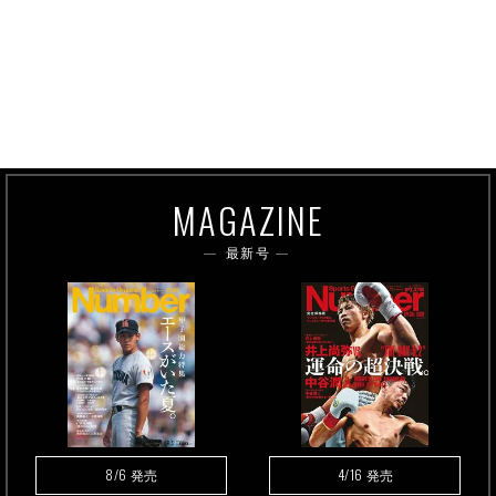
MAGAZINE
最新号
8/6
4/16
発売
発売