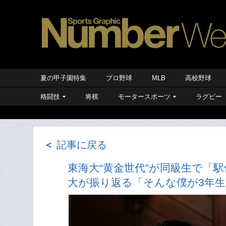
夏の甲子園特集
プロ野球
MLB
高校野球
格闘技
将棋
モータースポーツ
ラグビー
＜
記事に戻る
東海大“黄金世代”が同級生で「
大が振り返る「そんな僕が3年