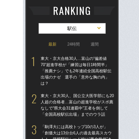
RANKING
駅伝
最新
24時間
週間
東大・京大合格30人…富山の“偏差値
東大
70”超進学校が「練習は毎日1時間半」
70
「推薦ナシ」でも2年連続全国高校駅伝
「
出場のナゼ 選手の「意外な胸の内」
出
は？
は
東大・京大30人、国公立大医学部にも20
東大
人超の合格者…富山の超進学校がスポ薦
人
なしで“県大会31連覇中”王者を倒して
なし
「全国高校駅伝出場」までのウラ話
「
「駒澤大には高校トップ10の3人が」
箱根
「創価大は13分台6人の過去最高スカウ
の誤