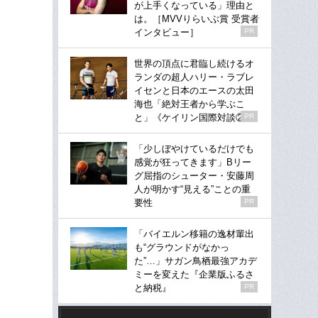
が上手くなっている」理由と
は。［MVVりらいぶ賞 受賞者
インタビュー］
PR
世界の頂点に君臨し続けるオ
ランダの超人ハリー・ラブレ
イセンと日本のエースの太田
海也「絶対王者から学ぶこ
と」《ケイリン国際対談②》
PR
「少しぼやけているだけでも
感覚が狂ってきます」Bリー
グ屈指のシューター・安藤周
人が明かす“見える”ことの重
要性
PR
「バイエルン移籍の逸材輩出
も“グラウンドがなかっ
た”…」サガン鳥栖最強アカデ
ミーを変えた『企業版ふるさ
と納税』
PR