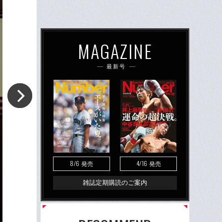
MAGAZINE
最新号
8/6
4/16
発売
発売
雑誌定期購読のご案内