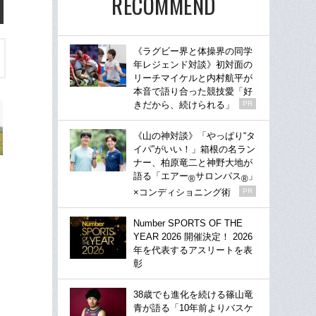
RECOMMEND
《ラグビー界と体操界の同学
年レジェンド対談》初対面の
リーチマイケルと内村航平が
本音で語り合った競技愛「好
きだから、続けられる」
PR
《山の神対談》「やっぱり“タ
イパ”がいい！」箱根の名ラン
ナー、柏原竜二と神野大地が
語る「エアー
サロンパス
」
®
®
×コンディショニング術
PR
Number SPORTS OF THE
YEAR 2026 開催決定！ 2026
年を代表するアスリートを表
彰
38歳でも進化を続ける篠山竜
青が語る「10年前よりバスケ