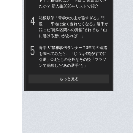
ト！」箱根駅伝シード校に“黄金世代”き
な」
たか？ 新入生2026をリストで紹介
っ
箱根駅伝「青学大の山が強すぎる」問
箱根
題…「平地は全く走れなくなる」選手が
大・
語った“特殊区間への覚悟”それでも「山
の
に懸ける想いがあれば…」
失
青学大“箱根駅伝ランナー”10年間の進路
ス
を調べてみたら…「じつは4割がすでに
次
引退」OBたちの意外なその後「マラソ
で大
ンで覚醒した“あの選手”も」
進
もっと見る