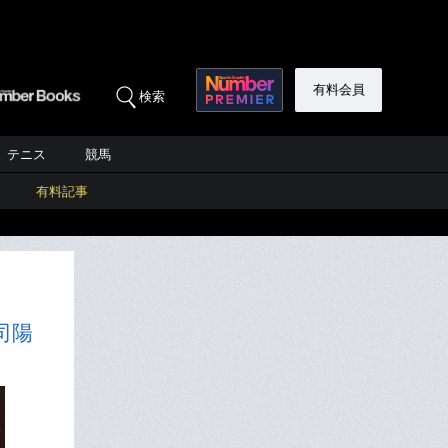
有料会員
検索
テニス
競馬
有料記事
司陽