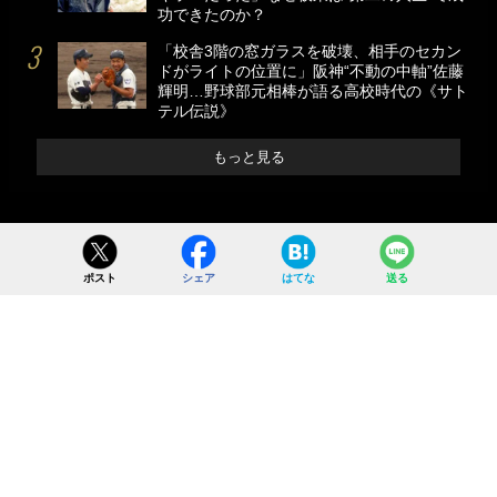
功できたのか？
「校舎3階の窓ガラスを破壊、相手のセカン
ドがライトの位置に」阪神“不動の中軸”佐藤
輝明…野球部元相棒が語る高校時代の《サト
テル伝説》
もっと見る
ポスト
シェア
はてな
送る