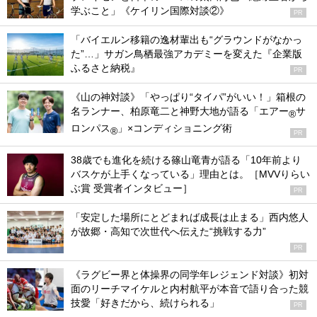
学ぶこと」《ケイリン国際対談②》
PR
「バイエルン移籍の逸材輩出も“グラウンドがなかっ
た”…」サガン鳥栖最強アカデミーを変えた『企業版
ふるさと納税』
PR
《山の神対談》「やっぱり“タイパ”がいい！」箱根の
名ランナー、柏原竜二と神野大地が語る「エアー
サ
®
ロンパス
」×コンディショニング術
®
PR
38歳でも進化を続ける篠山竜青が語る「10年前より
バスケが上手くなっている」理由とは。［MVVりらい
ぶ賞 受賞者インタビュー］
PR
「安定した場所にとどまれば成長は止まる」西内悠人
が故郷・高知で次世代へ伝えた“挑戦する力”
PR
《ラグビー界と体操界の同学年レジェンド対談》初対
面のリーチマイケルと内村航平が本音で語り合った競
技愛「好きだから、続けられる」
PR