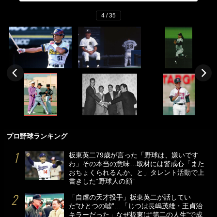
4 / 35
プロ野球ランキング
板東英二79歳が言った「野球は、嫌いです
わ」その本当の意味…取材には警戒心「また
おちょくられるんか、と」タレント活動で上
書きした“野球人の顔”
「自虐の天才投手」板東英二が話してい
た“ひとつの嘘”…「じつは長嶋茂雄・王貞治
キラーだった」なぜ板東は“第二の人生”で成