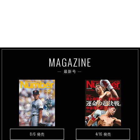
MAGAZINE
最新号
8/6
4/16
発売
発売