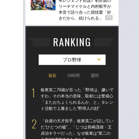
年レジェンド対談》初対面の
リーチマイケルと内村航平が
本音で語り合った競技愛「好
きだから、続けられる」
PR
RANKING
プロ野球
最新
24時間
週間
板東英二79歳が言った「野球は、嫌いで
仙
すわ」その本当の意味…取材には警戒心
河
「またおちょくられるんか、と」タレン
り
ト活動で上書きした“野球人の顔”
た
「自虐の天才投手」板東英二が話してい
「
た“ひとつの嘘”…「じつは長嶋茂雄・王
現
貞治キラーだった」なぜ板東は“第二の
河が