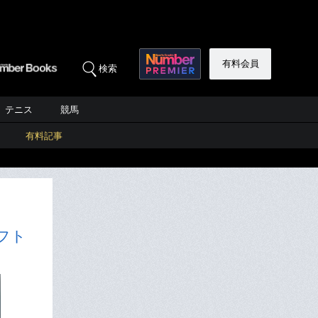
有料会員
検索
テニス
競馬
有料記事
フト