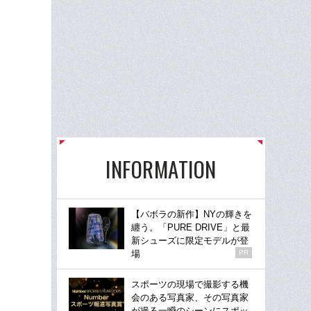
INFORMATION
【バボラの新作】NYの輝きを
纏う。「PURE DRIVE」と最
新シューズに限定モデルが登
場
PR
スポーツの現場で撮影する機
会のある写真家、その写真家
が撮る一瞬のシーンにスポッ