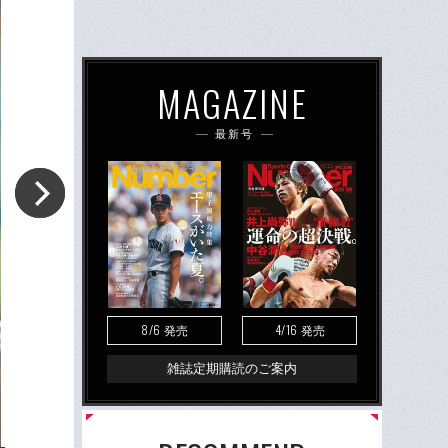
MAGAZINE
最新号
8/6
4/16
発売
発売
雑誌定期購読のご案内