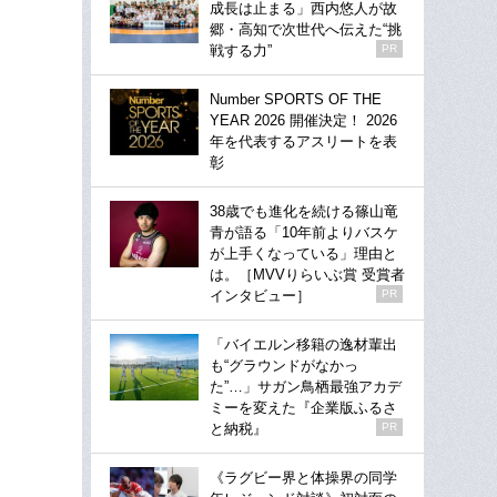
成長は止まる」西内悠人が故
郷・高知で次世代へ伝えた“挑
戦する力”
PR
Number SPORTS OF THE
YEAR 2026 開催決定！ 2026
年を代表するアスリートを表
彰
38歳でも進化を続ける篠山竜
青が語る「10年前よりバスケ
が上手くなっている」理由と
は。［MVVりらいぶ賞 受賞者
インタビュー］
PR
「バイエルン移籍の逸材輩出
も“グラウンドがなかっ
た”…」サガン鳥栖最強アカデ
ミーを変えた『企業版ふるさ
と納税』
PR
《ラグビー界と体操界の同学