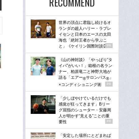
RECOMMEND
世界の頂点に君臨し続けるオ
ランダの超人ハリー・ラブレ
イセンと日本のエースの太田
海也「絶対王者から学ぶこ
と」《ケイリン国際対談②》
PR
《山の神対談》「やっぱり“タ
イパ”がいい！」箱根の名ラン
ナー、柏原竜二と神野大地が
語る「エアー
サロンパス
」
®
®
×コンディショニング術
PR
「少しぼやけているだけでも
感覚が狂ってきます」Bリー
グ屈指のシューター・安藤周
人が明かす“見える”ことの重
要性
PR
「安定した場所にとどまれば