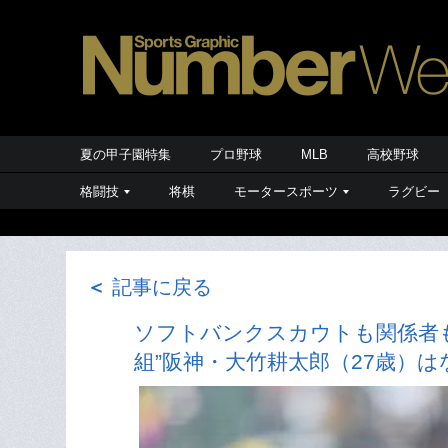
夏の甲子園特集
プロ野球
MLB
高校野球
格闘技
将棋
モータースポーツ
ラグビー
＜
記事に戻る
ソフトバンクスカウトも関係者
組”阪神・大竹耕太郎（27歳）