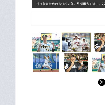
済々黌高時代の大竹耕太郎。早稲田大を経て、201