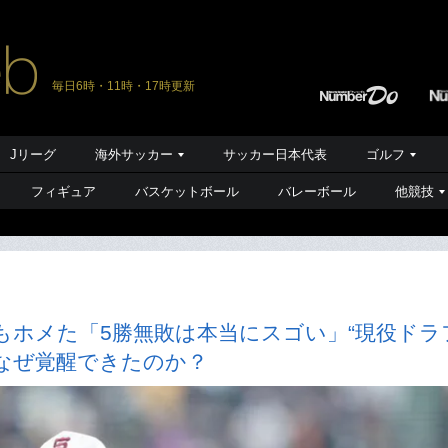
毎日6時・11時・17時更新
Jリーグ
海外サッカー
サッカー日本代表
ゴルフ
フィギュア
バスケットボール
バレーボール
他競技
もホメた「5勝無敗は本当にスゴい」“現役ドラ
はなぜ覚醒できたのか？