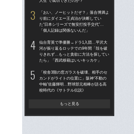
人生”で成功できたのか？
確
「おい、ノーヒットだぞ？」落合博満よ
「
り前にダイエー王貞治が決断してい
カン
た“日本シリーズで無安打投手交代”…
中軸
「個人記録は関係ないんだ」
校
仙台育英で準優勝→ドラ1入団…平沢大
「
河が振り返るロッテでの9年間「殻を破
で
りきれず…もっと貪欲に方法を探してい
を
たら」「西武移籍はいいキッカケ」
は
「校舎3階の窓ガラスを破壊、相手のセ
《2
カンドがライトの位置に」阪神“不動の
ルは
中軸”佐藤輝明…野球部元相棒が語る高
ニッ
校時代の《サトテル伝説》
さ”
もっと見る