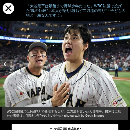
「大谷翔平は最後まで野球少年だった」WBC決勝で投げ
た“魂の15球”…本人が語り続けた“二刀流の誇り”「子どもの
頃と一緒なんですよ」
WBC決勝戦では9回抑えで登場するなど、二刀流を貫いた大谷翔平。勝利後に見
せた表情は、“野球少年”そのものだった photograph by Getty Images
この記事を読む