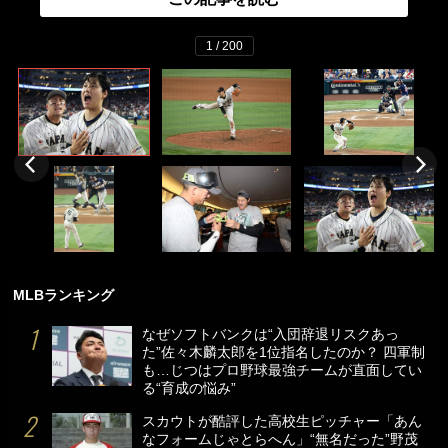
1 / 200
MLBランキング
なぜソフトバンクは“入団辞退リスクあっ
た”佐々木麟太郎を1位指名したのか？ 四軍制
も…じつはプロ野球最強チームが直面してい
る“育成の悩み”
スカウトが酷評した高校生ピッチャー「あん
なフォームじゃとらへん」“無名だった”野茂