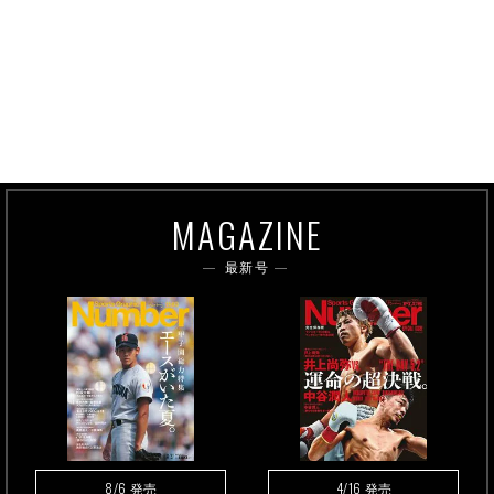
MAGAZINE
最新号
8/6
4/16
発売
発売