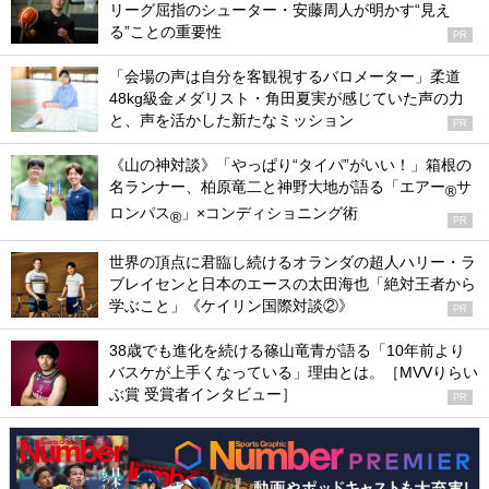
リーグ屈指のシューター・安藤周人が明かす“見え
る”ことの重要性
PR
「会場の声は自分を客観視するバロメーター」柔道
48kg級金メダリスト・角田夏実が感じていた声の力
と、声を活かした新たなミッション
PR
《山の神対談》「やっぱり“タイパ”がいい！」箱根の
名ランナー、柏原竜二と神野大地が語る「エアー
サ
®
ロンパス
」×コンディショニング術
®
PR
世界の頂点に君臨し続けるオランダの超人ハリー・ラ
ブレイセンと日本のエースの太田海也「絶対王者から
学ぶこと」《ケイリン国際対談②》
PR
38歳でも進化を続ける篠山竜青が語る「10年前より
バスケが上手くなっている」理由とは。［MVVりらい
ぶ賞 受賞者インタビュー］
PR