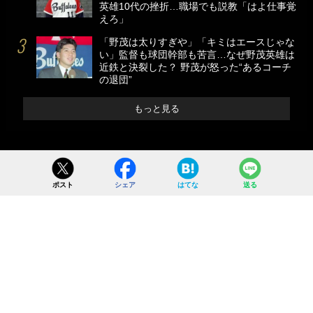
英雄10代の挫折…職場でも説教「はよ仕事覚
えろ」
「野茂は太りすぎや」「キミはエースじゃな
い」監督も球団幹部も苦言…なぜ野茂英雄は
近鉄と決裂した？ 野茂が怒った“あるコーチ
の退団”
もっと見る
ポスト
シェア
はてな
送る