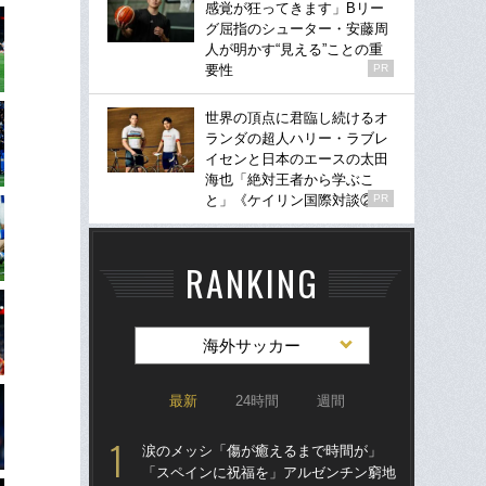
感覚が狂ってきます」Bリー
グ屈指のシューター・安藤周
人が明かす“見える”ことの重
要性
PR
世界の頂点に君臨し続けるオ
ランダの超人ハリー・ラブレ
イセンと日本のエースの太田
海也「絶対王者から学ぶこ
と」《ケイリン国際対談②》
PR
RANKING
海外サッカー
最新
24時間
週間
涙のメッシ「傷が癒えるまで時間が」
“ア
「スペインに祝福を」アルゼンチン窮地
ダ