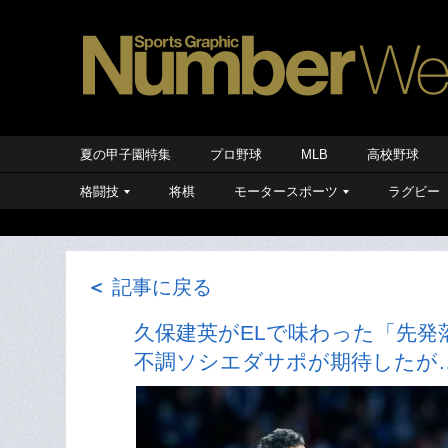
夏の甲子園特集
プロ野球
MLB
高校野球
格闘技
将棋
モータースポーツ
ラグビー
＜
記事に戻る
久保建英がELで味わった「先
不調ソシエダサポが期待したが