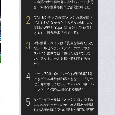
→奇跡の大逆転連発→非情ハンデに力尽
度目
き…W杯準優勝も国民は熱烈に称えた
け
“アルゼンチンの英雄”メッシ39歳が銀メ
涙
ダルを外さなかった「大きな意味」…6
「
度目のW杯を”Yapa（おまけ）”と位置付
→
けるも、歴代最多得点で主役に
き
W杯優勝スペインは「妥当な勝者だった
「
な」アルゼンチンメディアのつぶやき…
記者
スペイン国内では「勝っただけではな
律
い。フットボールを救う勝利でもあっ
も
た」
［
メッシ“39歳の神プレー”はW杯通算21発
点
でもゴール期待値5.65でもなく…「じつ
は守備サボってない」エムバペ27歳、ハ
W
ーランド25歳を上回る“ある成績”
な
ス
なぜネイマールは「メッシとロナウド級
い
になれなかった」のか 本人取材を経験
た
した記者が嘆く“2つの理由と周囲の環境”