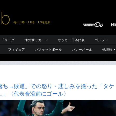
毎日6時・11時・17時更新
Jリーグ
海外サッカー
サッカー日本代表
ゴルフ
フィギュア
バスケットボール
バレーボール
他競技
発落ち→敗退」での怒り・悲しみを撮った「タケ
…」〈代表合流前にゴール〉