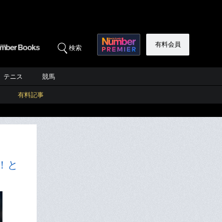
有料会員
検索
テニス
競馬
有料記事
！と