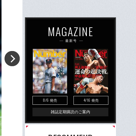
MAGAZINE
最新号
8/6
4/16
発売
発売
雑誌定期購読のご案内