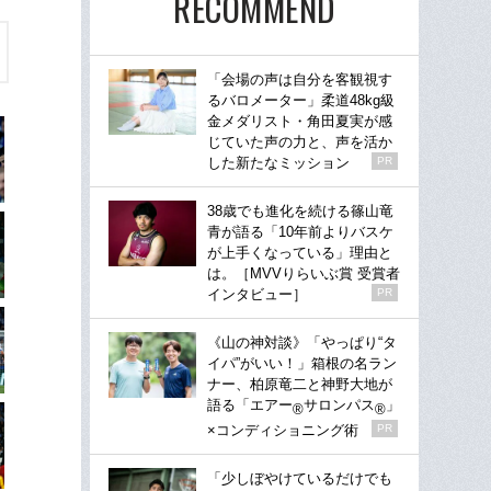
RECOMMEND
「会場の声は自分を客観視す
るバロメーター」柔道48kg級
金メダリスト・角田夏実が感
じていた声の力と、声を活か
した新たなミッション
PR
38歳でも進化を続ける篠山竜
青が語る「10年前よりバスケ
が上手くなっている」理由と
は。［MVVりらいぶ賞 受賞者
インタビュー］
PR
《山の神対談》「やっぱり“タ
イパ”がいい！」箱根の名ラン
ナー、柏原竜二と神野大地が
語る「エアー
サロンパス
」
®
®
×コンディショニング術
PR
「少しぼやけているだけでも