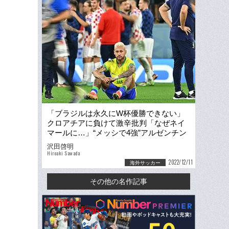
「ブラジルは永久にW杯優勝できない」
クロアチアに負けて激辛批判「なぜネイ
マールに…」“メッシで4強”アルゼンチン
はニヤニヤ
沢田啓明
Hiroaki Sawada
2022/12/11
海外サッカー
その他の名作記事