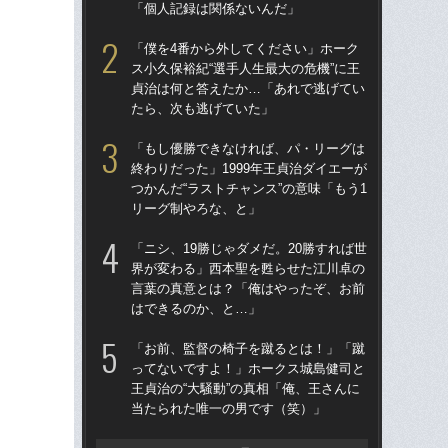
「個人記録は関係ないんだ」
「
「僕を4番から外してください」ホーク
「
ス小久保裕紀“選手人生最大の危機”に王
終わ
貞治は何と答えたか…「あれで逃げてい
つか
たら、次も逃げていた」
リ
「もし優勝できなければ、パ・リーグは
「
終わりだった」1999年王貞治ダイエーが
っ
つかんだ“ラストチャンス”の意味「もう1
王貞
リーグ制やろな、と」
当
「ニシ、19勝じゃダメだ。20勝すれば世
「ア
界が変わる」西本聖を甦らせた江川卓の
球
言葉の真意とは？「俺はやったぞ、お前
す“
はできるのか、と…」
た…
らD
「お前、監督の椅子を蹴るとは！」「蹴
ってないですよ！」ホークス城島健司と
「
王貞治の“大騒動”の真相「俺、王さんに
で
当たられた唯一の男です（笑）」
を
は