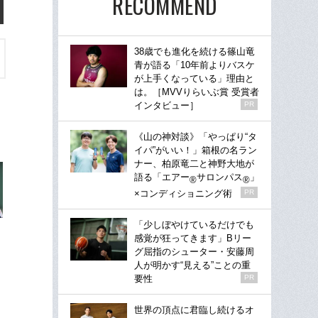
RECOMMEND
38歳でも進化を続ける篠山竜
青が語る「10年前よりバスケ
が上手くなっている」理由と
は。［MVVりらいぶ賞 受賞者
インタビュー］
PR
《山の神対談》「やっぱり“タ
イパ”がいい！」箱根の名ラン
ナー、柏原竜二と神野大地が
語る「エアー
サロンパス
」
®
®
×コンディショニング術
PR
「少しぼやけているだけでも
感覚が狂ってきます」Bリー
グ屈指のシューター・安藤周
人が明かす“見える”ことの重
要性
PR
世界の頂点に君臨し続けるオ