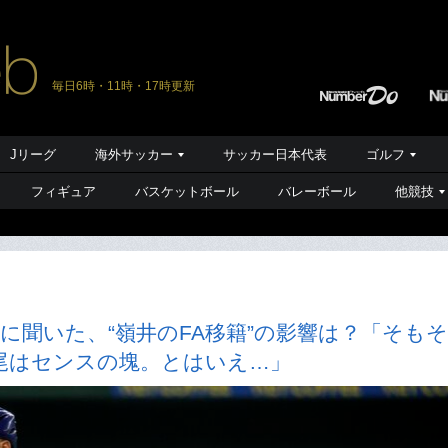
毎日6時・11時・17時更新
Jリーグ
海外サッカー
サッカー日本代表
ゴルフ
フィギュア
バスケットボール
バレーボール
他競技
に聞いた、“嶺井のFA移籍”の影響は？「そも
尾はセンスの塊。とはいえ…」