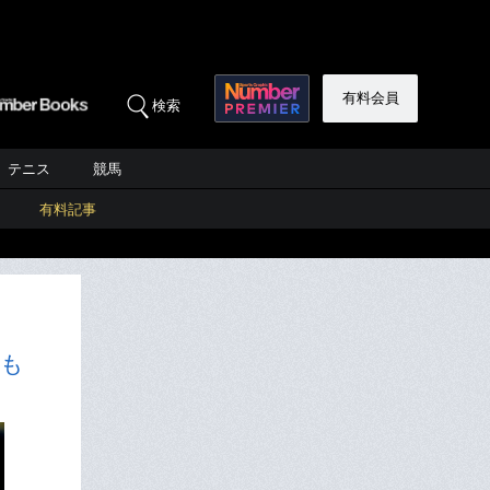
有料会員
検索
テニス
競馬
有料記事
そも