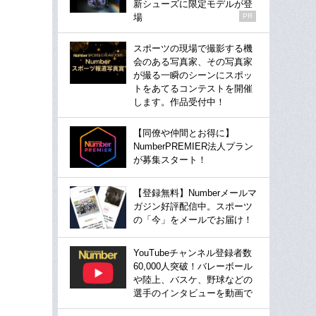
新シューズに限定モデルが登
場
PR
スポーツの現場で撮影する機
会のある写真家、その写真家
が撮る一瞬のシーンにスポッ
トをあてるコンテストを開催
します。作品受付中！
【同僚や仲間とお得に】
NumberPREMIER法人プラン
が募集スタート！
【登録無料】Numberメールマ
ガジン好評配信中。スポーツ
の「今」をメールでお届け！
YouTubeチャンネル登録者数
60,000人突破！バレーボール
や陸上、バスケ、野球などの
選手のインタビューを動画で