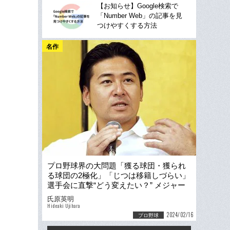
【お知らせ】Google検索で
「Number Web」の記事を見
つけやすくする方法
名作
プロ野球界の大問題「獲る球団・獲られ
る球団の2極化」「じつは移籍しづらい」
選手会に直撃“どう変えたい？” メジャー
流FAには「反対」
氏原英明
Hideaki Ujihara
2024/02/16
プロ野球