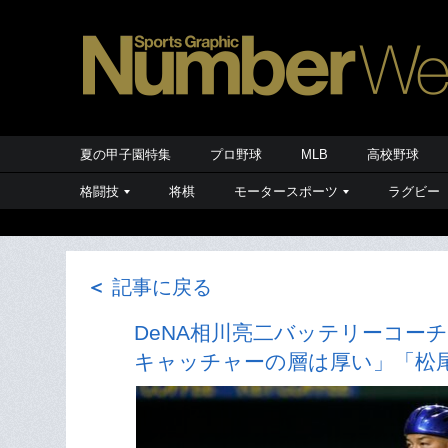
夏の甲子園特集
プロ野球
MLB
高校野球
格闘技
将棋
モータースポーツ
ラグビー
＜
記事に戻る
DeNA相川亮二バッテリーコーチ
キャッチャーの層は厚い」「松