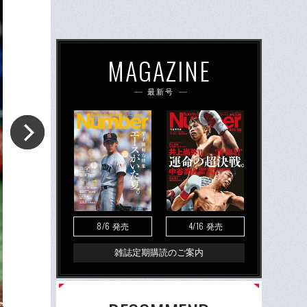
MAGAZINE
最新号
8/6
4/16
発売
発売
雑誌定期購読のご案内