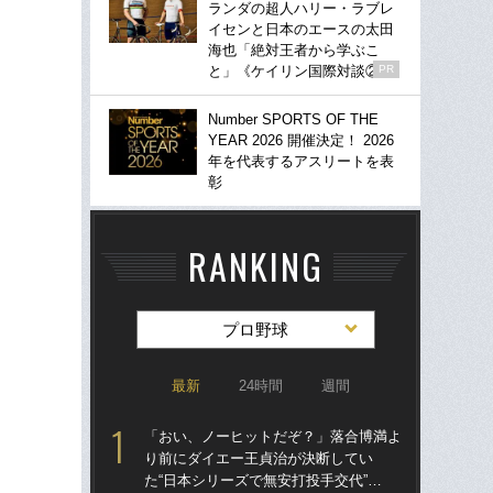
ランダの超人ハリー・ラブレ
イセンと日本のエースの太田
海也「絶対王者から学ぶこ
と」《ケイリン国際対談②》
PR
Number SPORTS OF THE
YEAR 2026 開催決定！ 2026
年を代表するアスリートを表
彰
RANKING
プロ野球
最新
24時間
週間
「おい、ノーヒットだぞ？」落合博満よ
「
り前にダイエー王貞治が決断してい
り
た“日本シリーズで無安打投手交代”…
た“