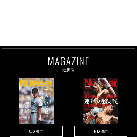
MAGAZINE
最新号
8/6
4/16
発売
発売