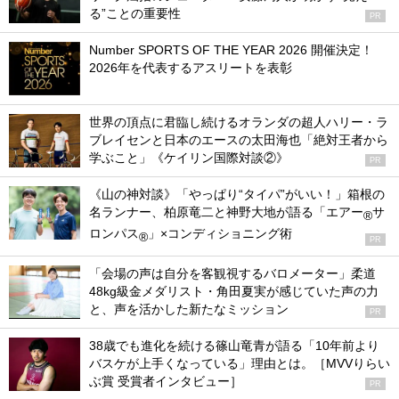
る”ことの重要性
PR
Number SPORTS OF THE YEAR 2026 開催決定！
2026年を代表するアスリートを表彰
世界の頂点に君臨し続けるオランダの超人ハリー・ラ
ブレイセンと日本のエースの太田海也「絶対王者から
学ぶこと」《ケイリン国際対談②》
PR
《山の神対談》「やっぱり“タイパ”がいい！」箱根の
名ランナー、柏原竜二と神野大地が語る「エアー
サ
®
ロンパス
」×コンディショニング術
®
PR
「会場の声は自分を客観視するバロメーター」柔道
48kg級金メダリスト・角田夏実が感じていた声の力
と、声を活かした新たなミッション
PR
38歳でも進化を続ける篠山竜青が語る「10年前より
バスケが上手くなっている」理由とは。［MVVりらい
ぶ賞 受賞者インタビュー］
PR