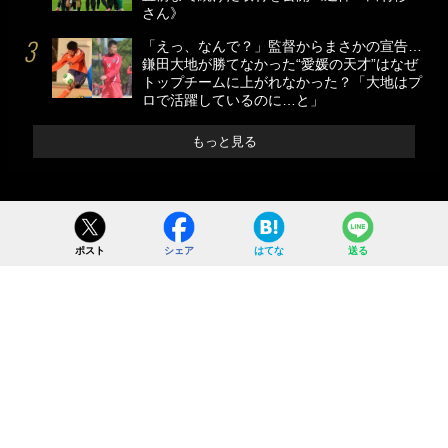
さん》
「えっ、なんで？」監督からまさかの宣告…
鎌田大地が勝てなかった“愛媛の天才”はなぜ
トップチームに上がれなかった？「大地はプ
ロで活躍しているのに…と」
もっと見る
ポスト
シェア
はてな
送る