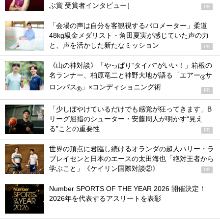
ぶ賞 受賞者インタビュー］
PR
「会場の声は自分を客観視するバロメーター」柔道
48kg級金メダリスト・角田夏実が感じていた声の力
と、声を活かした新たなミッション
PR
《山の神対談》「やっぱり“タイパ”がいい！」箱根の
名ランナー、柏原竜二と神野大地が語る「エアー
サ
®
ロンパス
」×コンディショニング術
®
PR
「少しぼやけているだけでも感覚が狂ってきます」B
リーグ屈指のシューター・安藤周人が明かす“見え
る”ことの重要性
PR
世界の頂点に君臨し続けるオランダの超人ハリー・ラ
ブレイセンと日本のエースの太田海也「絶対王者から
学ぶこと」《ケイリン国際対談②》
PR
Number SPORTS OF THE YEAR 2026 開催決定！
2026年を代表するアスリートを表彰