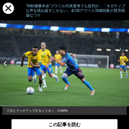
“W杯優勝本命”ブラジル代表選考でも批判が…「ネガティブ
な声を跳ね返すしかない」名SBアウベス39歳招集が賛否両
論なワケ
三笘とマッチアップするミリタン ©JMPA
この記事を読む