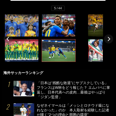
5 / 44
海外サッカーランキング
「日本は“残酷な敗退”にサブスクしている」
フランスはW杯をどう報じた？ エムバペに掌
返し、日本代表への皮肉…最後はやっぱり
「ジダン監督」
なぜネイマールは「メッシとロナウド級にな
れなかった」のか 本人取材を経験した記者
が嘆く“2つの理由と周囲の環境”