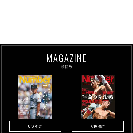
MAGAZINE
最新号
8/6
4/16
発売
発売