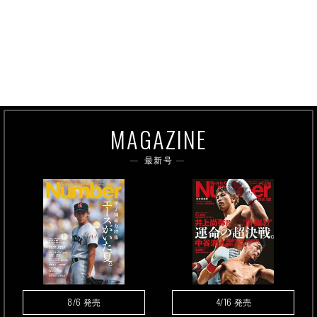
MAGAZINE
最新号
8/6
4/16
発売
発売