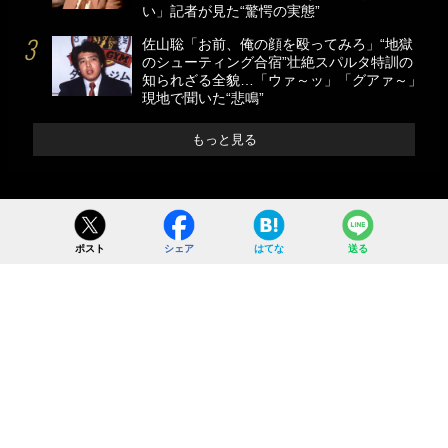
い」記者が見た“驚愕の実態”
佐山聡「お前、俺の顔を殴ってみろ」“地獄
のシューティング合宿”壮絶スパルタ特訓の
知られざる全貌…「ウァ～ッ」「グアァ～」
現地で聞いた“悲鳴”
もっと見る
ポスト
シェア
はてな
送る