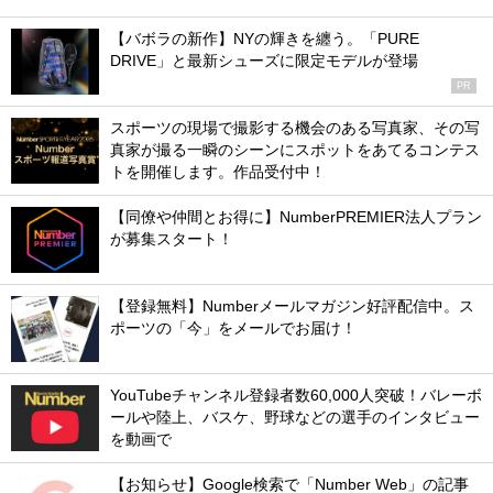
【バボラの新作】NYの輝きを纏う。「PURE
DRIVE」と最新シューズに限定モデルが登場
PR
スポーツの現場で撮影する機会のある写真家、その写
真家が撮る一瞬のシーンにスポットをあてるコンテス
トを開催します。作品受付中！
【同僚や仲間とお得に】NumberPREMIER法人プラン
が募集スタート！
【登録無料】Numberメールマガジン好評配信中。ス
ポーツの「今」をメールでお届け！
YouTubeチャンネル登録者数60,000人突破！バレーボ
ールや陸上、バスケ、野球などの選手のインタビュー
を動画で
【お知らせ】Google検索で「Number Web」の記事