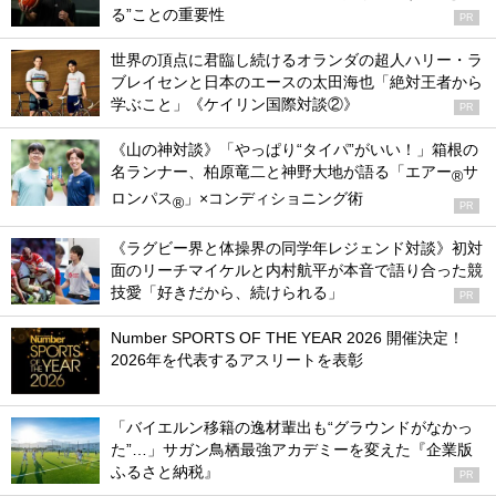
る”ことの重要性
PR
世界の頂点に君臨し続けるオランダの超人ハリー・ラ
ブレイセンと日本のエースの太田海也「絶対王者から
学ぶこと」《ケイリン国際対談②》
PR
《山の神対談》「やっぱり“タイパ”がいい！」箱根の
名ランナー、柏原竜二と神野大地が語る「エアー
サ
®
ロンパス
」×コンディショニング術
®
PR
《ラグビー界と体操界の同学年レジェンド対談》初対
面のリーチマイケルと内村航平が本音で語り合った競
技愛「好きだから、続けられる」
PR
Number SPORTS OF THE YEAR 2026 開催決定！
2026年を代表するアスリートを表彰
「バイエルン移籍の逸材輩出も“グラウンドがなかっ
た”…」サガン鳥栖最強アカデミーを変えた『企業版
ふるさと納税』
PR