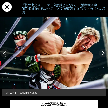
「親の七光り、二世、全然嫌じゃない」三浦孝太20歳、
RIZIN2連勝に込めた思いと“好感度高すぎ”な父・カズとの秘
話
©RIZIN FF Susumu Nagao
この記事を読む