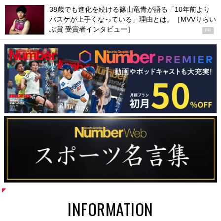
38歳でも進化を続ける篠山竜青が語る「10年前より
バスケが上手くなっている」理由とは。［MVVりらい
ぶ賞 受賞者インタビュー］
PR
INFORMATION