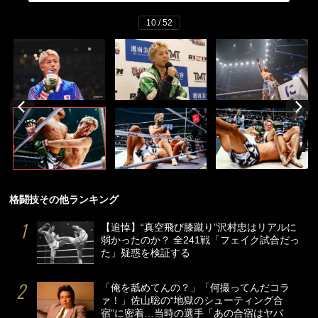
10 / 52
格闘技その他ランキング
【追悼】“真空飛び膝蹴り”沢村忠はリアルに
弱かったのか？ 全241戦「フェイク試合だっ
た」疑惑を検証する
「俺を舐めてんの？」「何撮ってんだコラ
ァ！」佐山聡の“地獄のシューティング合
宿”に密着…当時の選手「あの合宿はヤバ