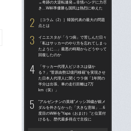
→奇跡の大逆転連発→非情ハンデに力尽
度目
き…W杯準優勝も国民は熱烈に称えた
け
［コラム（2）］韓国代表の最大の問題
涙
点とは
「
→
イニエスタが「うつ病」で苦しんだ日々
き
「私はサッカーのやり方を忘れてしまっ
たように…」最悪の時期からどうやって
［
回復したのか
点
「サッカー代理人ビジネスは儲か
「
る？」“菅原由勢12億円移籍”を実現させ
記者
た日本人代理人に聞くウラ側「1年間の
律
半分は出張、車の走行距離は7万
も
km（笑）」
「
“アルゼンチンの英雄”メッシ39歳が銀メ
ア
ダルを外さなかった「大きな意味」…6
メデ
度目のW杯を”Yapa（おまけ）”と位置付
バ
けるも、歴代最多得点で主役に