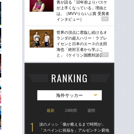
青が語る「10年前よりバスケ
が上手くなっている」理由と
は。［MVVりらいぶ賞 受賞者
インタビュー］
PR
世界の頂点に君臨し続けるオ
ランダの超人ハリー・ラブレ
イセンと日本のエースの太田
海也「絶対王者から学ぶこ
と」《ケイリン国際対談②》
PR
RANKING
海外サッカー
最新
24時間
週間
涙のメッシ「傷が癒えるまで時間が」
“ア
「スペインに祝福を」アルゼンチン窮地
ダ