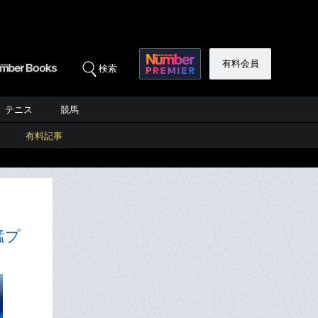
有料会員
検索
テニス
競馬
有料記事
猛プ