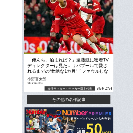
「俺んち、泊まれば？」遠藤航に密着TV
ディレクターは見た…リバプールで愛さ
れるまでの“壮絶な1カ月”「ファウルしな
いとかあり得ない」
小野晋太郎
Shintaro Ono
2024/02/24
海外サッカー・サッカー日本代表
その他の名作記事