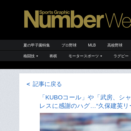
夏の甲子園特集
プロ野球
MLB
高校野球
格闘技
将棋
モータースポーツ
ラグビー
＜
記事に戻る
「KUBOコール」や「武房、シ
レスに感謝のハグ…“久保建英リー