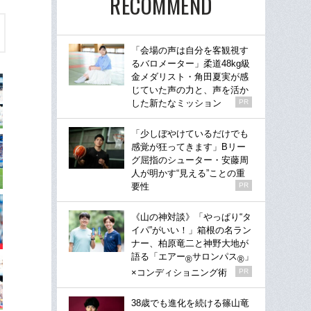
RECOMMEND
「会場の声は自分を客観視す
るバロメーター」柔道48kg級
金メダリスト・角田夏実が感
じていた声の力と、声を活か
した新たなミッション
PR
「少しぼやけているだけでも
感覚が狂ってきます」Bリー
グ屈指のシューター・安藤周
人が明かす“見える”ことの重
要性
PR
《山の神対談》「やっぱり“タ
イパ”がいい！」箱根の名ラン
ナー、柏原竜二と神野大地が
語る「エアー
サロンパス
」
®
®
×コンディショニング術
PR
38歳でも進化を続ける篠山竜