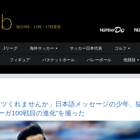
毎日6時・11時・17時更新
Jリーグ
海外サッカー
サッカー日本代表
ゴルフ
フィギュア
バスケットボール
バレーボール
他競技
ャツくれませんか」日本語メッセージの少年、
ガ100戦目の進化”を撮った