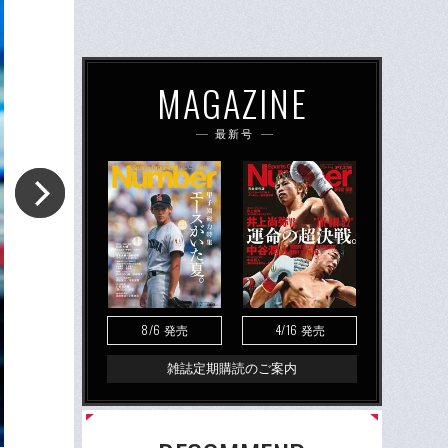
MAGAZINE
最新号
8/6
4/16
発売
発売
雑誌定期購読のご案内