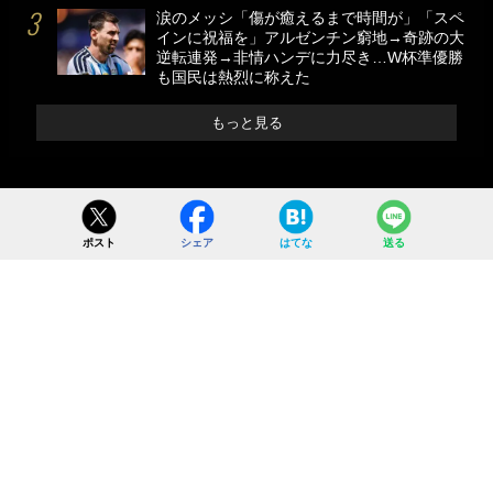
涙のメッシ「傷が癒えるまで時間が」「スペ
インに祝福を」アルゼンチン窮地→奇跡の大
逆転連発→非情ハンデに力尽き…W杯準優勝
も国民は熱烈に称えた
もっと見る
ポスト
シェア
はてな
送る