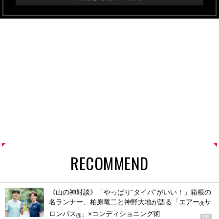
RECOMMEND
《山の神対談》「やっぱり“タイパ”がいい！」箱根の
名ランナー、柏原竜二と神野大地が語る「エアー
サ
®
ロンパス
」×コンディショニング術
®
PR