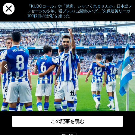
「KUBOコール」や「武房、シャツくれませんか」日本語メ
ッセージの少年、猛プレスに感謝のハグ…“久保建英リーガ
100戦目の進化”を撮った
この記事を読む