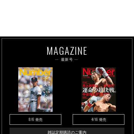
MAGAZINE
最新号
8/6
4/16
発売
発売
雑誌定期購読のご案内