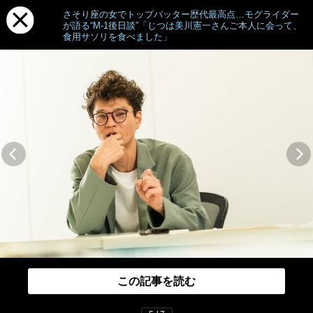
さそり座の女でトップバッター歴代最高点…モグライダー
が語る“M-1後日談”「じつは美川憲一さんご本人に会って、
食用サソリを食べました」
この記事を読む