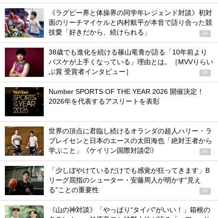
《ラグビー界と体操界の同学年レジェンド対談》初対
面のリーチマイケルと内村航平が本音で語り合った競
技愛「好きだから、続けられる」
PR
38歳でも進化を続ける篠山竜青が語る「10年前より
バスケが上手くなっている」理由とは。［MVVりらい
ぶ賞 受賞者インタビュー］
PR
Number SPORTS OF THE YEAR 2026 開催決定！
2026年を代表するアスリートを表彰
世界の頂点に君臨し続けるオランダの超人ハリー・ラ
ブレイセンと日本のエースの太田海也「絶対王者から
学ぶこと」《ケイリン国際対談②》
PR
「少しぼやけているだけでも感覚が狂ってきます」B
リーグ屈指のシューター・安藤周人が明かす“見え
る”ことの重要性
PR
《山の神対談》「やっぱり“タイパ”がいい！」箱根の