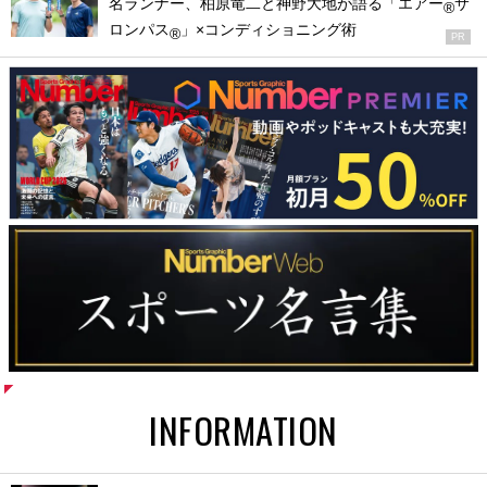
名ランナー、柏原竜二と神野大地が語る「エアー
サ
®
ロンパス
」×コンディショニング術
®
PR
INFORMATION