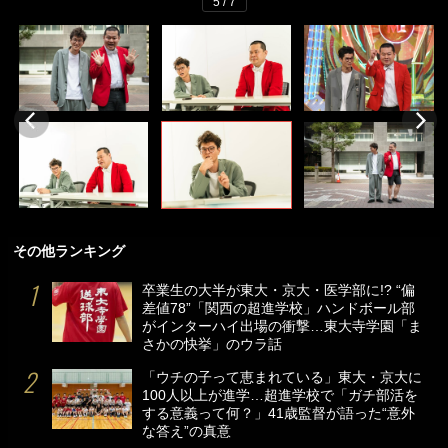
5 / 7
その他ランキング
卒業生の大半が東大・京大・医学部に!? “偏
差値78”「関西の超進学校」ハンドボール部
がインターハイ出場の衝撃…東大寺学園「ま
さかの快挙」のウラ話
「ウチの子って恵まれている」東大・京大に
100人以上が進学…超進学校で「ガチ部活を
する意義って何？」41歳監督が語った“意外
な答え”の真意