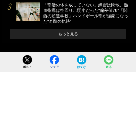
「部活の体を成していない」練習は閑散、熱
血指導は空回り…弱小だった“偏差値78”「関
西の超進学校」ハンドボール部が強豪になっ
た“奇跡の軌跡”
もっと見る
ポスト
シェア
はてな
送る