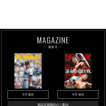
MAGAZINE
最新号
8/6
4/16
発売
発売
雑誌定期購読のご案内