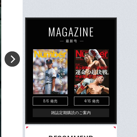
MAGAZINE
最新号
8/6
4/16
発売
発売
雑誌定期購読のご案内