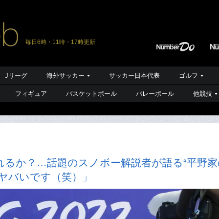
毎日6時・11時・17時更新
Jリーグ
海外サッカー
サッカー日本代表
ゴルフ
フィギュア
バスケットボール
バレーボール
他競技
れるか？…話題のスノボー解説者が語る“平野家
はヤバいです（笑）」