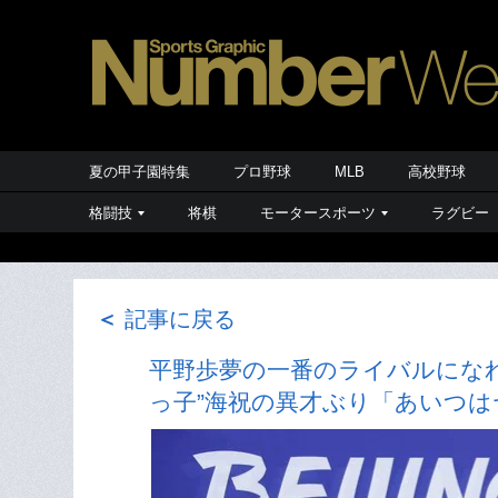
夏の甲子園特集
プロ野球
MLB
高校野球
格闘技
将棋
モータースポーツ
ラグビー
＜
記事に戻る
平野歩夢の一番のライバルにな
っ子”海祝の異才ぶり「あいつ