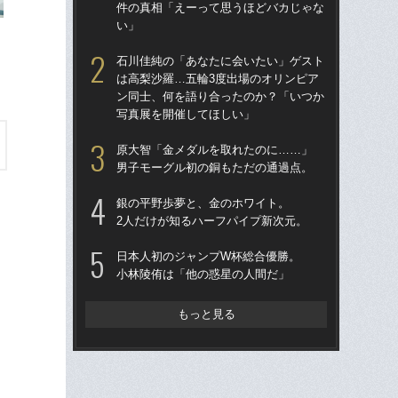
件の真相「えーって思うほどバカじゃな
件
い」
い
石川佳純の「あなたに会いたい」ゲスト
國
は高梨沙羅…五輪3度出場のオリンピア
起き
ン同士、何を語り合ったのか？「いつか
の“
写真展を開催してほしい」
ロ
原大智「金メダルを取れたのに……」
高
男子モーグル初の銅もただの通過点。
と連
れ
銀の平野歩夢と、金のホワイト。
以
2人だけが知るハーフパイプ新次元。
ク
日本人初のジャンプW杯総合優勝。
とも
小林陵侑は「他の惑星の人間だ」
ダリ
挫折
もっと見る
15
中学
に