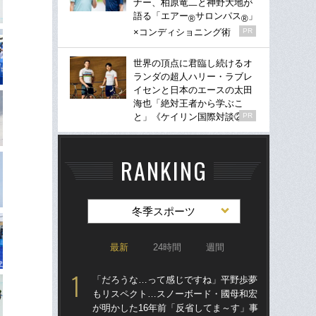
ナー、柏原竜二と神野大地が
語る「エアー
サロンパス
」
®
®
×コンディショニング術
PR
世界の頂点に君臨し続けるオ
ランダの超人ハリー・ラブレ
イセンと日本のエースの太田
海也「絶対王者から学ぶこ
と」《ケイリン国際対談②》
PR
RANKING
冬季スポーツ
最新
24時間
週間
「だろうな…って感じですね」平野歩夢
「
もリスペクト…スノーボード・國母和宏
も
が明かした16年前「反省してま～す」事
が明