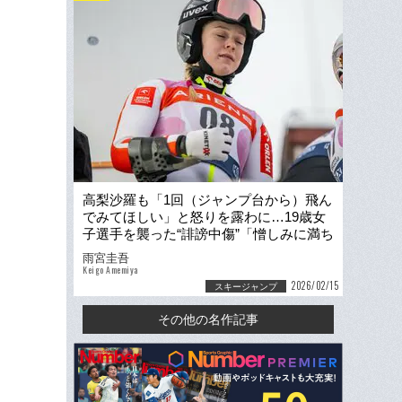
高梨沙羅も「1回（ジャンプ台から）飛ん
でみてほしい」と怒りを露わに…19歳女
子選手を襲った“誹謗中傷”「憎しみに満ち
たメッセージが届くんです」
雨宮圭吾
Keigo Amemiya
2026/02/15
スキージャンプ
その他の名作記事