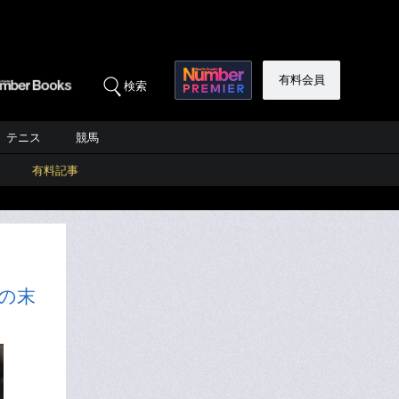
有料会員
検索
テニス
競馬
有料記事
の末