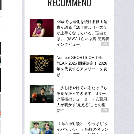
RECOMMEND
38歳でも進化を続ける篠山竜
青が語る「10年前よりバスケ
が上手くなっている」理由と
は。［MVVりらいぶ賞 受賞者
インタビュー］
PR
Number SPORTS OF THE
YEAR 2026 開催決定！ 2026
年を代表するアスリートを表
彰
「少しぼやけているだけでも
感覚が狂ってきます」Bリー
グ屈指のシューター・安藤周
人が明かす“見える”ことの重
要性
PR
《山の神対談》「やっぱり“タ
イパ”がいい！」箱根の名ラン