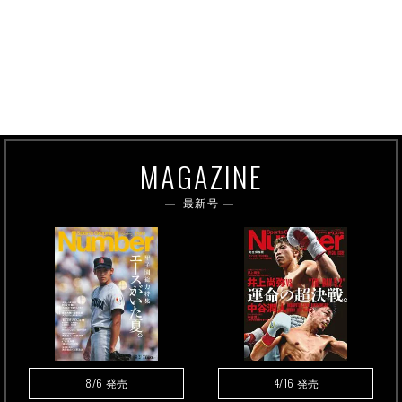
MAGAZINE
最新号
8/6
4/16
発売
発売