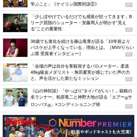
学ぶこと」《ケイリン国際対談②》
PR
「少しぼやけているだけでも感覚が狂ってきます」B
リーグ屈指のシューター・安藤周人が明かす“見え
る”ことの重要性
PR
38歳でも進化を続ける篠山竜青が語る「10年前より
バスケが上手くなっている」理由とは。［MVVりらい
ぶ賞 受賞者インタビュー］
PR
「会場の声は自分を客観視するバロメーター」柔道
48kg級金メダリスト・角田夏実が感じていた声の力
と、声を活かした新たなミッション
PR
《山の神対談》「やっぱり“タイパ”がいい！」箱根の
名ランナー、柏原竜二と神野大地が語る「エアー
サ
®
ロンパス
」×コンディショニング術
®
PR