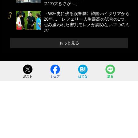
ス”の大きさが…」
〈W杯史に残る誤審劇〉韓国vsイタリアから
20年…「レフェリー人生最高の試合の1つ」
忌み嫌われた審判モレノが認めない“2つのミ
ス”
もっと見る
ポスト
シェア
はてな
送る