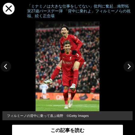
「ミナミノは大きな仕事をしてない」批判に奮起…南野拓
実27歳バースデー弾 「背中に乗れよ」フィルミーノらの祝
福、続く正念場
フィルミーノの背中に乗って喜ぶ南野 ©Getty Images
この記事を読む