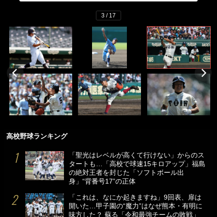
3 / 17
高校野球ランキング
「聖光はレベルが高くて行けない」からのス
タートも…「高校で球速15キロアップ」福島
の絶対王者を封じた「ソフトボール出
身」“背番号17”の正体
「これは、なにか起きますね」9回表、扉は
開いた…甲子園の“魔力”はなぜ熊本・有明に
味方した？ 蘇る「令和最強チームの敗戦」