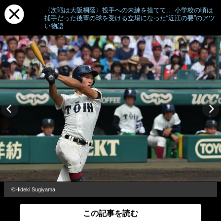
〈次戦は大阪桐蔭〉投手への未練を捨てて… 小学校の頃は
捕手だった後輩の球を受ける立場になった“近江の要”のアツ
い物語
©Hideki Sugiyama
この記事を読む