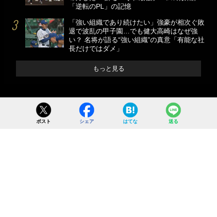
「逆転のPL」の記憶
「強い組織であり続けたい」強豪が相次ぐ敗
退で波乱の甲子園…でも健大高崎はなぜ強
い？ 名将が語る“強い組織”の真意「有能な社
長だけではダメ」
もっと見る
ポスト
シェア
はてな
送る