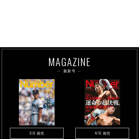
MAGAZINE
最新号
8/6
4/16
発売
発売