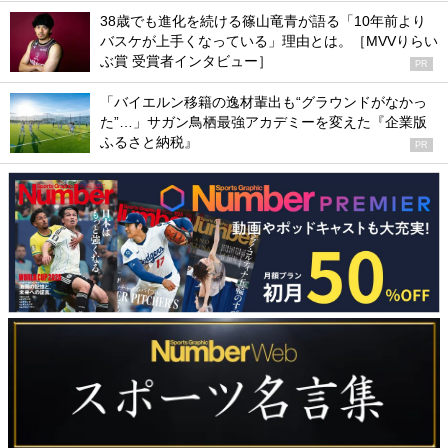
38歳でも進化を続ける篠山竜青が語る「10年前より
バスケが上手くなっている」理由とは。［MVVりらい
ぶ賞 受賞者インタビュー］
PR
「バイエルン移籍の逸材輩出も“グラウンドがなかっ
た”…」サガン鳥栖最強アカデミーを変えた『企業版
ふるさと納税』
PR