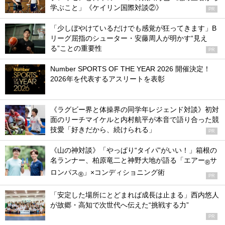
学ぶこと」《ケイリン国際対談②》
PR
「少しぼやけているだけでも感覚が狂ってきます」B
リーグ屈指のシューター・安藤周人が明かす“見え
る”ことの重要性
PR
Number SPORTS OF THE YEAR 2026 開催決定！
2026年を代表するアスリートを表彰
《ラグビー界と体操界の同学年レジェンド対談》初対
面のリーチマイケルと内村航平が本音で語り合った競
技愛「好きだから、続けられる」
PR
《山の神対談》「やっぱり“タイパ”がいい！」箱根の
名ランナー、柏原竜二と神野大地が語る「エアー
サ
®
ロンパス
」×コンディショニング術
®
PR
「安定した場所にとどまれば成長は止まる」西内悠人
が故郷・高知で次世代へ伝えた“挑戦する力”
PR