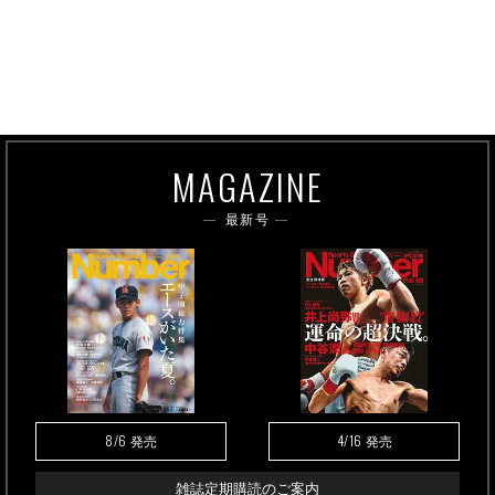
MAGAZINE
最新号
8/6
4/16
発売
発売
雑誌定期購読のご案内