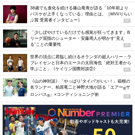
38歳でも進化を続ける篠山竜青が語る「10年前より
バスケが上手くなっている」理由とは。［MVVりらい
ぶ賞 受賞者インタビュー］
PR
「少しぼやけているだけでも感覚が狂ってきます」B
リーグ屈指のシューター・安藤周人が明かす“見え
る”ことの重要性
PR
世界の頂点に君臨し続けるオランダの超人ハリー・ラ
ブレイセンと日本のエースの太田海也「絶対王者から
学ぶこと」《ケイリン国際対談②》
PR
《山の神対談》「やっぱり“タイパ”がいい！」箱根の
名ランナー、柏原竜二と神野大地が語る「エアー
サ
®
ロンパス
」×コンディショニング術
®
PR