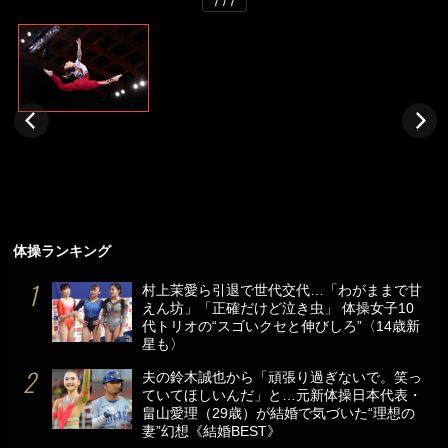
7 / 7
体操ランキング
村上茉愛ら引退で世代交代…「わがままで甘
えん坊」「正確だけど泣き虫」 体操女子10
代トリオの“スゴいクセと伸びしろ”〈14歳新
星も〉
夫の鈴木誠也から「頑張り過ぎないで。笑っ
ていてほしいんだ」と…元新体操日本代表・
畠山愛理（29歳）が結婚で気づいた“理想の
妻”幻想《結婚BEST》