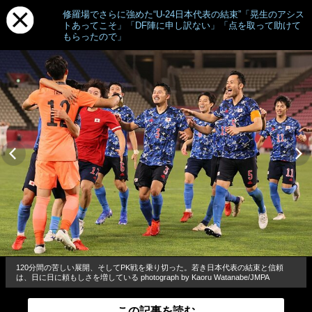
修羅場でさらに強めた“U-24日本代表の結束”「晃生のアシス
トあってこそ」「DF陣に申し訳ない」「点を取って助けて
もらったので」
120分間の苦しい展開、そしてPK戦を乗り切った。若き日本代表の結束と信頼
は、日に日に頼もしさを増している photograph by Kaoru Watanabe/JMPA
この記事を読む