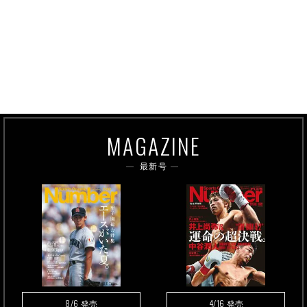
MAGAZINE
最新号
8/6
4/16
発売
発売