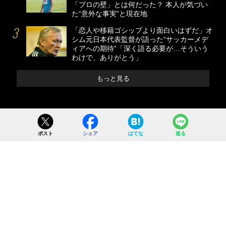
「プロの壁」とは何だった？ 本人が気づい
た“意外な事実”と現在地
「恋人や移籍ゴシップより面白いはずだ」オ
シム元日本代表監督が語った“サッカーメデ
ィアへの期待”「深く語る必要が…そういう
わけで、ありがとう」
もっと見る
ポスト
シェア
はてな
送る