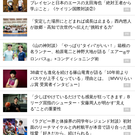
ブレイセンと日本のエースの太田海也「絶対王者から
学ぶこと」《ケイリン国際対談②》
PR
「安定した場所にとどまれば成長は止まる」西内悠人
が故郷・高知で次世代へ伝えた“挑戦する力”
PR
《山の神対談》「やっぱり“タイパ”がいい！」箱根の
名ランナー、柏原竜二と神野大地が語る「エアー
サ
®
ロンパス
」×コンディショニング術
®
PR
38歳でも進化を続ける篠山竜青が語る「10年前より
バスケが上手くなっている」理由とは。［MVVりらい
ぶ賞 受賞者インタビュー］
PR
「少しぼやけているだけでも感覚が狂ってきます」B
リーグ屈指のシューター・安藤周人が明かす“見え
る”ことの重要性
PR
《ラグビー界と体操界の同学年レジェンド対談》初対
面のリーチマイケルと内村航平が本音で語り合った競
技愛「好きだから、続けられる」
PR