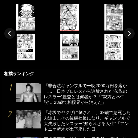
相撲ランキング
「非合法ギャンブルで一晩2000万円を溶か
し…」日本プロレスから追放された“伝説の
レスラー”豊登とは何者か？「“親方と不仲
説”…23歳で相撲界から消えた」
「赤坂でヤクザに刺され…」39歳で急死した
力道山…その後継社長になり、ギャンブルで
大失敗したレスラー“知られざる人生”「アン
トニオ猪木が土下座した日」