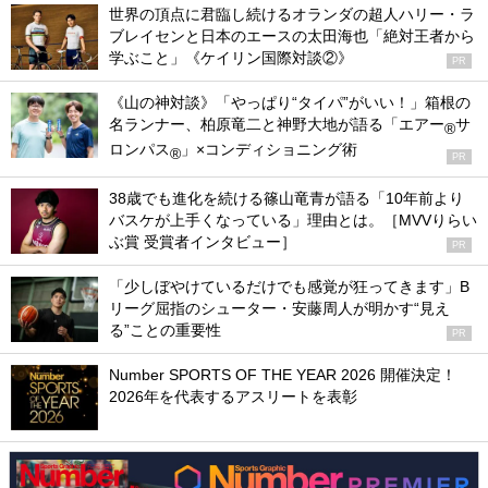
世界の頂点に君臨し続けるオランダの超人ハリー・ラ
ブレイセンと日本のエースの太田海也「絶対王者から
学ぶこと」《ケイリン国際対談②》
PR
《山の神対談》「やっぱり“タイパ”がいい！」箱根の
名ランナー、柏原竜二と神野大地が語る「エアー
サ
®
ロンパス
」×コンディショニング術
®
PR
38歳でも進化を続ける篠山竜青が語る「10年前より
バスケが上手くなっている」理由とは。［MVVりらい
ぶ賞 受賞者インタビュー］
PR
「少しぼやけているだけでも感覚が狂ってきます」B
リーグ屈指のシューター・安藤周人が明かす“見え
る”ことの重要性
PR
Number SPORTS OF THE YEAR 2026 開催決定！
2026年を代表するアスリートを表彰