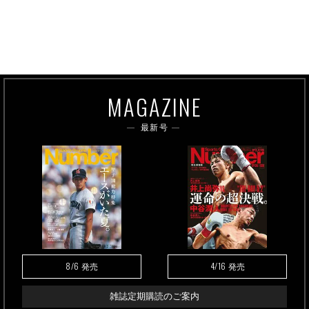
MAGAZINE
最新号
8/6
4/16
発売
発売
雑誌定期購読のご案内