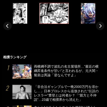
相撲ランキング
両横綱不調で波乱の名古屋場所…”最近の横
綱昇進条件が甘い”と言われるが、元大関・
魁皇は異論「逆なんですよ」
「非合法ギャンブルで一晩2000万円を溶か
し…」日本プロレスから追放された“伝説の
レスラー”豊登とは何者か？「“親方と不仲
説”…23歳で相撲界から消えた」