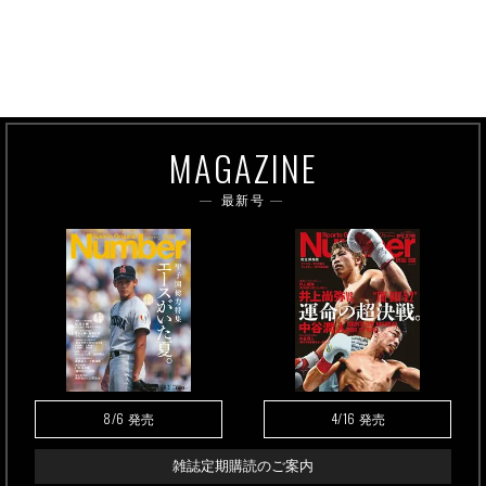
MAGAZINE
最新号
8/6
4/16
発売
発売
雑誌定期購読のご案内