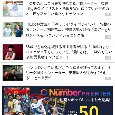
「会場の声は自分を客観視するバロメーター」柔道
48kg級金メダリスト・角田夏実が感じていた声の力
と、声を活かした新たなミッション
PR
《山の神対談》「やっぱり“タイパ”がいい！」箱根の
名ランナー、柏原竜二と神野大地が語る「エアー
サ
®
ロンパス
」×コンディショニング術
®
PR
38歳でも進化を続ける篠山竜青が語る「10年前より
バスケが上手くなっている」理由とは。［MVVりらい
ぶ賞 受賞者インタビュー］
PR
「少しぼやけているだけでも感覚が狂ってきます」B
リーグ屈指のシューター・安藤周人が明かす“見え
る”ことの重要性
PR