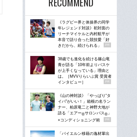
RECOMMEND
《ラグビー界と体操界の同学
年レジェンド対談》初対面の
リーチマイケルと内村航平が
本音で語り合った競技愛「好
きだから、続けられる」
PR
38歳でも進化を続ける篠山竜
青が語る「10年前よりバスケ
が上手くなっている」理由と
は。［MVVりらいぶ賞 受賞者
インタビュー］
PR
《山の神対談》「やっぱり“タ
イパ”がいい！」箱根の名ラン
ナー、柏原竜二と神野大地が
語る「エアー
サロンパス
」
®
®
×コンディショニング術
PR
「バイエルン移籍の逸材輩出