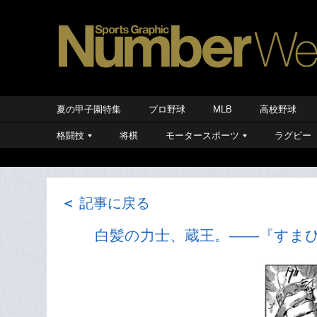
夏の甲子園特集
プロ野球
MLB
高校野球
格闘技
将棋
モータースポーツ
ラグビー
＜
記事に戻る
白髪の力士、蔵王。――『すま