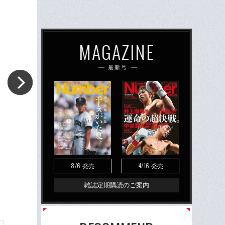
MAGAZINE
最新号
8/6
4/16
発売
発売
雑誌定期購読のご案内