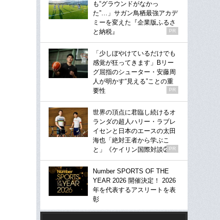
も“グラウンドがなかっ
た”…」サガン鳥栖最強アカデ
ミーを変えた『企業版ふるさ
と納税』
PR
「少しぼやけているだけでも
感覚が狂ってきます」Bリー
グ屈指のシューター・安藤周
人が明かす“見える”ことの重
要性
PR
世界の頂点に君臨し続けるオ
ランダの超人ハリー・ラブレ
イセンと日本のエースの太田
海也「絶対王者から学ぶこ
と」《ケイリン国際対談②》
PR
Number SPORTS OF THE
YEAR 2026 開催決定！ 2026
年を代表するアスリートを表
彰