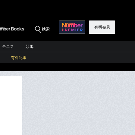
有料会員
検索
テニス
競馬
有料記事