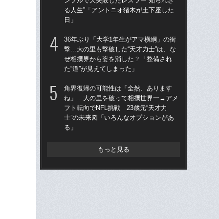
ンブルで大失敗したレスラー“知られざ
の横
る人生”「アントニオ猪木が土下座した
元
日」
「T
36年ぶり「大学1年生がアマ横綱」の衝
者に
撃…大の里も撃破した“天才力士”は、な
ルの
ぜ相撲界から姿を消した？「整備され
ロ
た“道”が見えてしまった」
36
角界復帰の可能性は「全然、あります
撃…
ね」…大の里を破って相撲世界一→アメ
ぜ
フト転向でNFL挑戦 23歳元“天才力
た“
士”の未来図「いろんなオプションがあ
る」
もっと見る