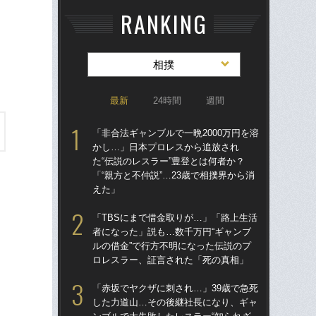
RANKING
相撲
最新
24時間
週間
「非合法ギャンブルで一晩2000万円を溶
「非
かし…」日本プロレスから追放され
か
た“伝説のレスラー”豊登とは何者か？
た“
「“親方と不仲説”…23歳で相撲界から消
「“
えた」
え
「TBSにまで借金取りが…」「路上生活
「赤
者になった」説も…数千万円“ギャンブ
し
ルの借金”で行方不明になった伝説のプ
ンブ
ロレスラー、証言された「死の真相」
る人
日
「赤坂でヤクザに刺され…」39歳で急死
した力道山…その後継社長になり、ギャ
両横