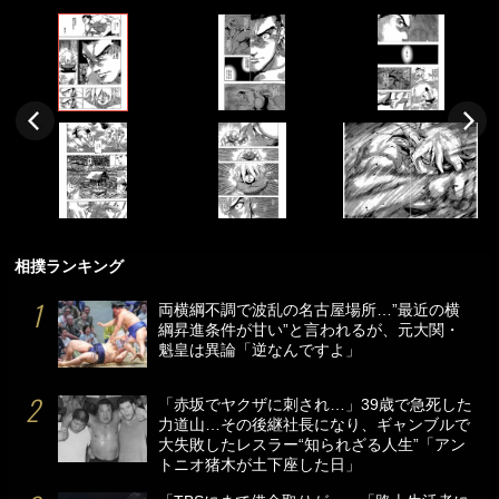
相撲ランキング
両横綱不調で波乱の名古屋場所…”最近の横
綱昇進条件が甘い”と言われるが、元大関・
魁皇は異論「逆なんですよ」
「赤坂でヤクザに刺され…」39歳で急死した
力道山…その後継社長になり、ギャンブルで
大失敗したレスラー“知られざる人生”「アン
トニオ猪木が土下座した日」