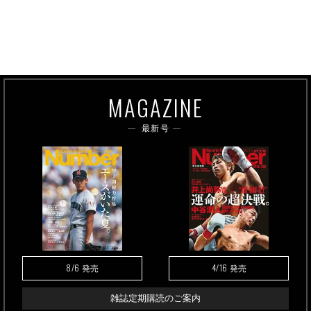
MAGAZINE
最新号
8/6
4/16
発売
発売
雑誌定期購読のご案内