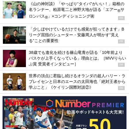
《山の神対談》「やっぱり“タイパ”がいい！」箱根の
名ランナー、柏原竜二と神野大地が語る「エアー
サ
®
ロンパス
」×コンディショニング術
®
PR
「少しぼやけているだけでも感覚が狂ってきます」B
リーグ屈指のシューター・安藤周人が明かす“見え
る”ことの重要性
PR
38歳でも進化を続ける篠山竜青が語る「10年前より
バスケが上手くなっている」理由とは。［MVVりらい
ぶ賞 受賞者インタビュー］
PR
世界の頂点に君臨し続けるオランダの超人ハリー・ラ
ブレイセンと日本のエースの太田海也「絶対王者から
学ぶこと」《ケイリン国際対談②》
PR