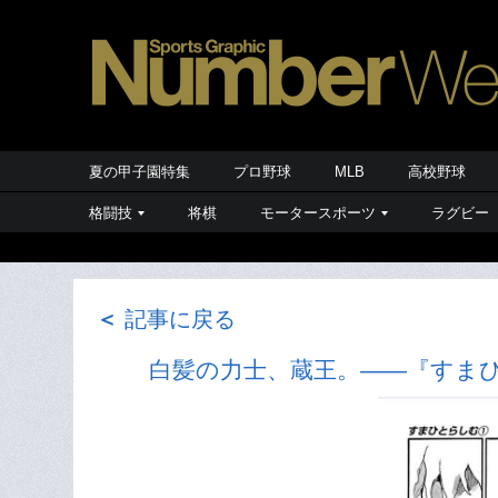
夏の甲子園特集
プロ野球
MLB
高校野球
格闘技
将棋
モータースポーツ
ラグビー
＜
記事に戻る
白髪の力士、蔵王。――『すま