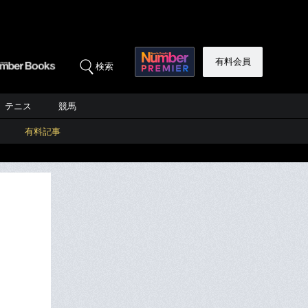
有料会員
検索
テニス
競馬
有料記事