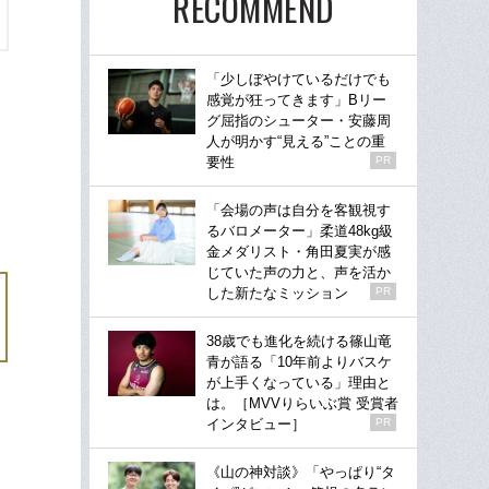
RECOMMEND
「少しぼやけているだけでも
感覚が狂ってきます」Bリー
グ屈指のシューター・安藤周
人が明かす“見える”ことの重
要性
PR
「会場の声は自分を客観視す
るバロメーター」柔道48kg級
金メダリスト・角田夏実が感
じていた声の力と、声を活か
した新たなミッション
PR
38歳でも進化を続ける篠山竜
青が語る「10年前よりバスケ
が上手くなっている」理由と
は。［MVVりらいぶ賞 受賞者
インタビュー］
PR
《山の神対談》「やっぱり“タ