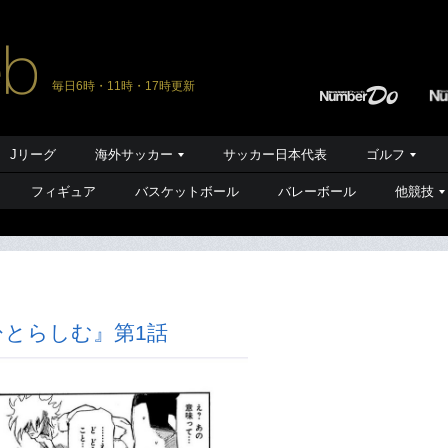
毎日6時・11時・17時更新
Jリーグ
海外サッカー
サッカー日本代表
ゴルフ
フィギュア
バスケットボール
バレーボール
他競技
ひとらしむ』第1話