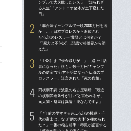
ンブルで大失敗したレスラー“知られざ
元
る人生”「アントニオ猪木が土下座した
日」
「赤
し
「非合法ギャンブルで一晩2000万円を溶
ンブ
かし…」日本プロレスから追放され
る人
た“伝説のレスラー”豊登とは何者か？
日
「“親方と不仲説”…23歳で相撲界から消
えた」
「非
か
「TBSにまで借金取りが…」「路上生活
た“
者になった」説も…数千万円“ギャンブ
「“
ルの借金”で行方不明になった伝説のプ
え
ロレスラー、証言された「死の真相」
「T
両横綱不調で波乱の名古屋場所…”最近
者に
の横綱昇進条件が甘い”と言われるが、
ルの
元大関・魁皇は異論「逆なんですよ」
ロ
「7年前の早すぎる死…伝説の横綱・千
「
代の富士は、なぜ“鋼の肉体”を極められ
フワ
た？」一番の稽古相手・琴風が証言する
た
「筋肉が鉄のようで痛くてね…」
子た