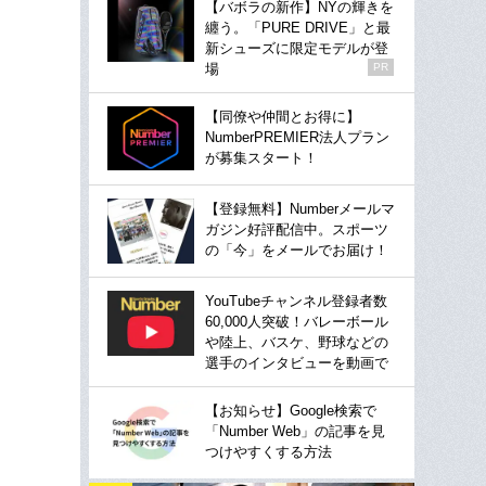
【バボラの新作】NYの輝きを
纏う。「PURE DRIVE」と最
新シューズに限定モデルが登
場
PR
【同僚や仲間とお得に】
NumberPREMIER法人プラン
が募集スタート！
【登録無料】Numberメールマ
ガジン好評配信中。スポーツ
の「今」をメールでお届け！
YouTubeチャンネル登録者数
60,000人突破！バレーボール
や陸上、バスケ、野球などの
選手のインタビューを動画で
【お知らせ】Google検索で
「Number Web」の記事を見
つけやすくする方法