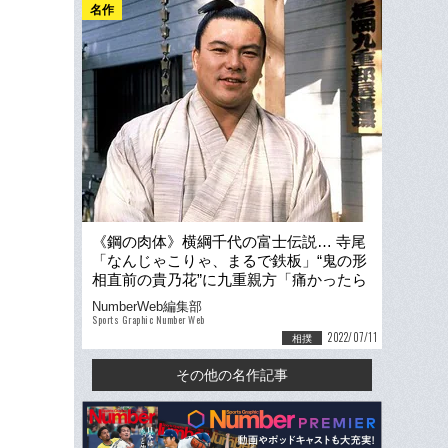
名作
《鋼の肉体》横綱千代の富士伝説… 寺尾
「なんじゃこりゃ、まるで鉄板」“鬼の形
相直前の貴乃花”に九重親方「痛かったら
やめろ！」
NumberWeb編集部
Sports Graphic Number Web
2022/07/11
相撲
その他の名作記事