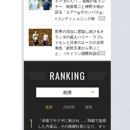
イパ”がいい！」箱根の名ラン
ナー、柏原竜二と神野大地が
語る「エアー
サロンパス
」
®
®
×コンディショニング術
PR
世界の頂点に君臨し続けるオ
ランダの超人ハリー・ラブレ
イセンと日本のエースの太田
海也「絶対王者から学ぶこ
と」《ケイリン国際対談②》
PR
RANKING
相撲
最新
24時間
週間
「赤坂でヤクザに刺され…」39歳で急死
両横
した力道山…その後継社長になり、ギャ
の横