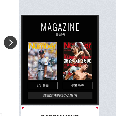
MAGAZINE
最新号
8/6
4/16
発売
発売
雑誌定期購読のご案内