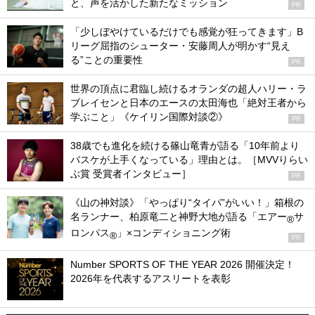
と、声を活かした新たなミッション
PR
「少しぼやけているだけでも感覚が狂ってきます」B
リーグ屈指のシューター・安藤周人が明かす“見え
る”ことの重要性
PR
世界の頂点に君臨し続けるオランダの超人ハリー・ラ
ブレイセンと日本のエースの太田海也「絶対王者から
学ぶこと」《ケイリン国際対談②》
PR
38歳でも進化を続ける篠山竜青が語る「10年前より
バスケが上手くなっている」理由とは。［MVVりらい
ぶ賞 受賞者インタビュー］
PR
《山の神対談》「やっぱり“タイパ”がいい！」箱根の
名ランナー、柏原竜二と神野大地が語る「エアー
サ
®
ロンパス
」×コンディショニング術
®
PR
Number SPORTS OF THE YEAR 2026 開催決定！
2026年を代表するアスリートを表彰