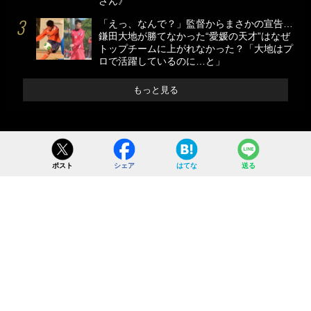
さん》
「えっ、なんで？」監督からまさかの宣告…
鎌田大地が勝てなかった“愛媛の天才”はなぜ
トップチームに上がれなかった？「大地はプ
ロで活躍しているのに…と」
もっと見る
ポスト
シェア
はてな
送る