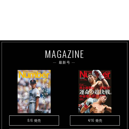
MAGAZINE
最新号
8/6
4/16
発売
発売