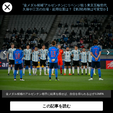
“金メダル候補”アルゼンチンにリベンジ狙う東京五輪世代
久保や三笘の出場・起用位置は？【第2戦布陣は可変型か】
金メダル候補のアルゼンチン相手に結果を残せば、自信を得られるはず©JMPA
この記事を読む