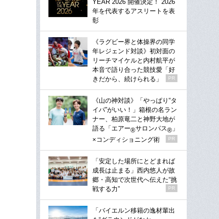
YEAR 2026 開催決定！ 2026
年を代表するアスリートを表
彰
《ラグビー界と体操界の同学
年レジェンド対談》初対面の
リーチマイケルと内村航平が
本音で語り合った競技愛「好
きだから、続けられる」
PR
《山の神対談》「やっぱり“タ
イパ”がいい！」箱根の名ラン
ナー、柏原竜二と神野大地が
語る「エアー
サロンパス
」
®
®
×コンディショニング術
PR
「安定した場所にとどまれば
成長は止まる」西内悠人が故
郷・高知で次世代へ伝えた“挑
戦する力”
PR
「バイエルン移籍の逸材輩出