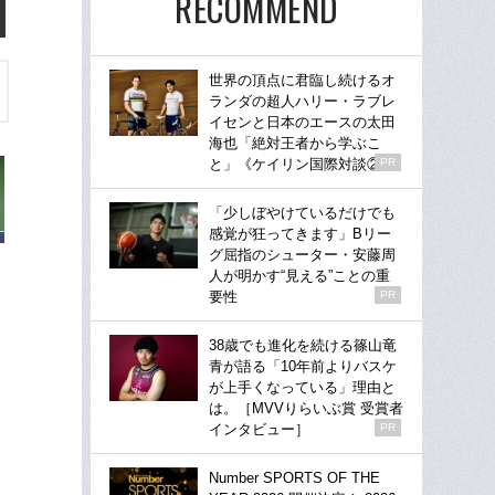
RECOMMEND
世界の頂点に君臨し続けるオ
ランダの超人ハリー・ラブレ
イセンと日本のエースの太田
海也「絶対王者から学ぶこ
と」《ケイリン国際対談②》
PR
「少しぼやけているだけでも
感覚が狂ってきます」Bリー
グ屈指のシューター・安藤周
人が明かす“見える”ことの重
要性
PR
38歳でも進化を続ける篠山竜
青が語る「10年前よりバスケ
が上手くなっている」理由と
は。［MVVりらいぶ賞 受賞者
インタビュー］
PR
Number SPORTS OF THE