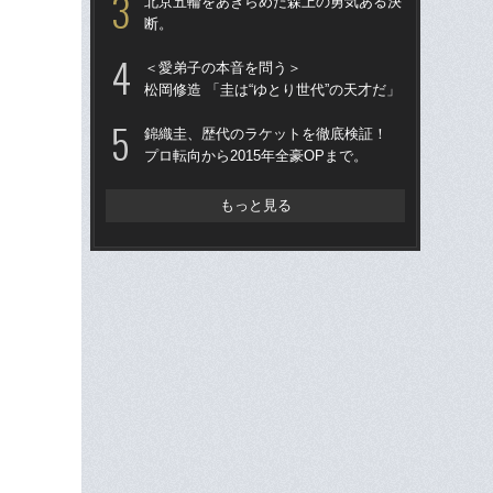
北京五輪をあきらめた森上の勇気ある決
群
断。
思
＜愛弟子の本音を問う＞
フ
松岡修造 「圭は“ゆとり世代”の天才だ」
いか
コ
錦織圭、歴代のラケットを徹底検証！
賢
プロ転向から2015年全豪OPまで。
じ
り
もっと見る
海
ト