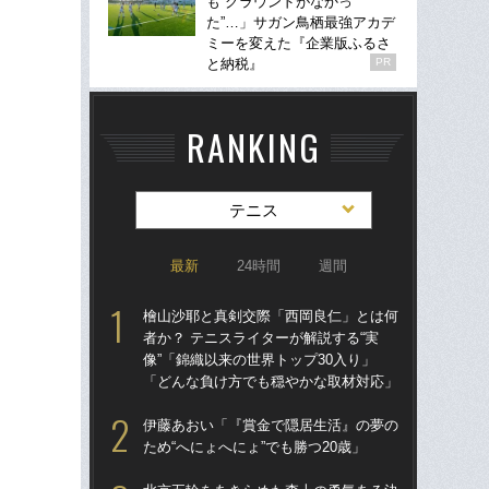
も“グラウンドがなかっ
た”…」サガン鳥栖最強アカデ
ミーを変えた『企業版ふるさ
と納税』
PR
RANKING
テニス
最新
24時間
週間
檜山沙耶と真剣交際「西岡良仁」とは何
錦
者か？ テニスライターが解説する“実
小学
像”「錦織以来の世界トップ30入り」
「どんな負け方でも穏やかな取材対応」
錦
プロ
伊藤あおい「『賞金で隠居生活』の夢の
ため“へにょへにょ”でも勝つ20歳」
高
退