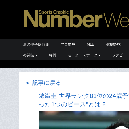
夏の甲子園特集
プロ野球
MLB
高校野球
格闘技
将棋
モータースポーツ
ラグビー
＜
記事に戻る
錦織圭“世界ランク81位の24歳
った1つのピース”とは？