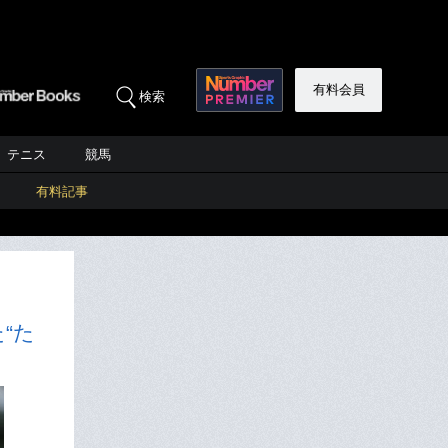
有料会員
検索
テニス
競馬
有料記事
“た