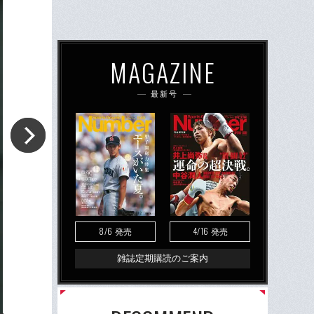
MAGAZINE
最新号
8/6
4/16
発売
発売
雑誌定期購読のご案内