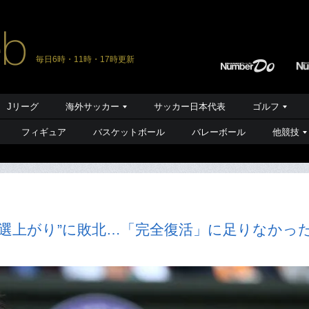
毎日6時・11時・17時更新
Jリーグ
海外サッカー
サッカー日本代表
ゴルフ
フィギュア
バスケットボール
バレーボール
他競技
予選上がり”に敗北…「完全復活」に足りなかった