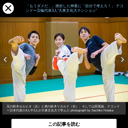
「もうダメだ…」挫折した神童に「自分で考えろ！」 テコ
ンドー五輪代表3人“大東文化大テンション”
兄の鈴木セルヒオ（左）と弟の鈴木リカルド（右）、そして山田美諭。テコンド
ー日本代表の4人中3人が大東文化大で学んだ photograph by Sachiko Hotaka
この記事を読む