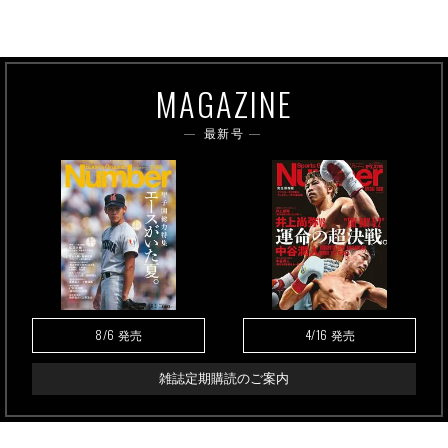
MAGAZINE
最新号
8/6
4/16
発売
発売
雑誌定期購読のご案内