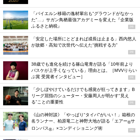
「バイエルン移籍の逸材輩出も“グラウンドがなかっ
た”…」サガン鳥栖最強アカデミーを変えた『企業版
ふるさと納税』
PR
「安定した場所にとどまれば成長は止まる」西内悠人
が故郷・高知で次世代へ伝えた“挑戦する力”
PR
38歳でも進化を続ける篠山竜青が語る「10年前より
バスケが上手くなっている」理由とは。［MVVりらい
ぶ賞 受賞者インタビュー］
PR
「少しぼやけているだけでも感覚が狂ってきます」B
リーグ屈指のシューター・安藤周人が明かす“見え
る”ことの重要性
PR
《山の神対談》「やっぱり“タイパ”がいい！」箱根の
名ランナー、柏原竜二と神野大地が語る「エアー
サ
®
ロンパス
」×コンディショニング術
®
PR