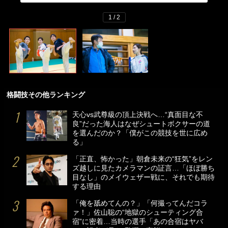
1 / 2
格闘技その他ランキング
天心vs武尊級の頂上決戦へ…“真面目な不
良”だった海人はなぜシュートボクサーの道
を選んだのか？「僕がこの競技を世に広め
る」
「正直、怖かった」朝倉未来の“狂気”をレン
ズ越しに見たカメラマンの証言…「ほぼ勝ち
目なし」のメイウェザー戦に、それでも期待
する理由
「俺を舐めてんの？」「何撮ってんだコラ
ァ！」佐山聡の“地獄のシューティング合
宿”に密着…当時の選手「あの合宿はヤバ