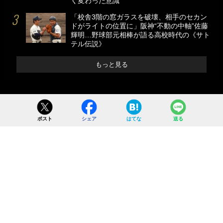
く変わった意識
「校舎3階の窓ガラスを破壊、相手のセカン
ドがライトの位置に」阪神“不動の中軸”佐藤
輝明…野球部元相棒が語る高校時代の《サト
テル伝説》
もっと見る
ポスト
シェア
はてな
送る