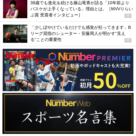
38歳でも進化を続ける篠山竜青が語る「10年前より
バスケが上手くなっている」理由とは。［MVVりらい
ぶ賞 受賞者インタビュー］
PR
「少しぼやけているだけでも感覚が狂ってきます」B
リーグ屈指のシューター・安藤周人が明かす“見え
る”ことの重要性
PR