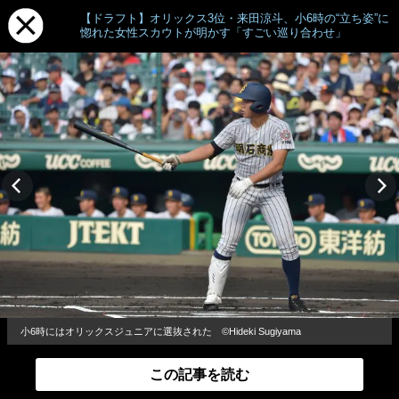
【ドラフト】オリックス3位・来田涼斗、小6時の“立ち姿”に
惚れた女性スカウトが明かす「すごい巡り合わせ」
小6時にはオリックスジュニアに選抜された ©Hideki Sugiyama
この記事を読む