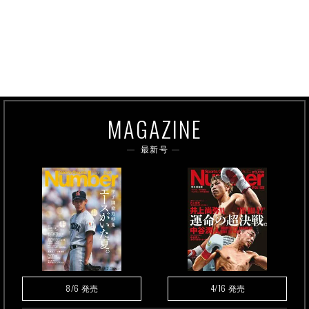
MAGAZINE
最新号
8/6
4/16
発売
発売