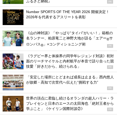
ふるさと納税』
PR
Number SPORTS OF THE YEAR 2026 開催決定！
2026年を代表するアスリートを表彰
《山の神対談》「やっぱり“タイパ”がいい！」箱根の
名ランナー、柏原竜二と神野大地が語る「エアー
サ
®
ロンパス
」×コンディショニング術
®
PR
《ラグビー界と体操界の同学年レジェンド対談》初対
面のリーチマイケルと内村航平が本音で語り合った競
技愛「好きだから、続けられる」
PR
「安定した場所にとどまれば成長は止まる」西内悠人
が故郷・高知で次世代へ伝えた“挑戦する力”
PR
世界の頂点に君臨し続けるオランダの超人ハリー・ラ
ブレイセンと日本のエースの太田海也「絶対王者から
学ぶこと」《ケイリン国際対談②》
PR