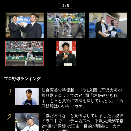
4 / 5
プロ野球ランキング
仙台育英で準優勝→ドラ1入団…平沢大河が
振り返るロッテでの9年間「殻を破りきれ
ず…もっと貪欲に方法を探していたら」「西
武移籍はいいキッカケ」
「僕だろうな、と覚悟はしていました」現役
ドラフトでロッテ→西武へ…平沢大河が移籍
2年目で“覚醒”の理由「目的が明確に」大き