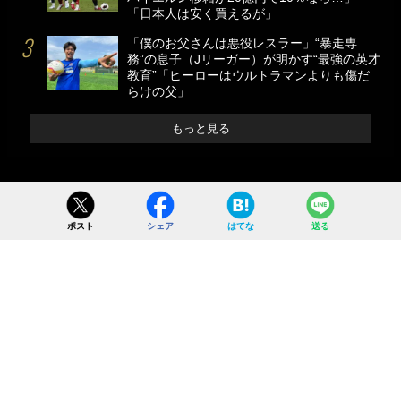
「日本人は安く買えるが」
「僕のお父さんは悪役レスラー」“暴走専
務”の息子（Jリーガー）が明かす“最強の英才
教育”「ヒーローはウルトラマンよりも傷だ
らけの父」
もっと見る
ポスト
シェア
はてな
送る