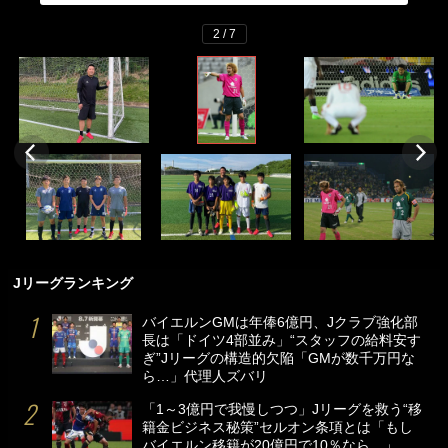
2 / 7
Jリーグランキング
バイエルンGMは年俸6億円、Jクラブ強化部
長は「ドイツ4部並み」“スタッフの給料安す
ぎ”Jリーグの構造的欠陥「GMが数千万円な
ら…」代理人ズバリ
「1～3億円で我慢しつつ」Jリーグを救う“移
籍金ビジネス秘策”セルオン条項とは「もし
バイエルン移籍が20億円で10％なら…」