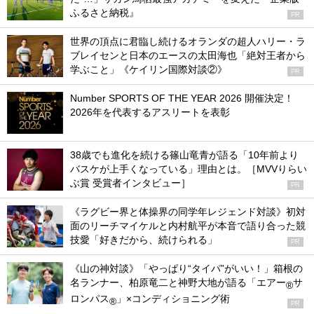
ふるさと納税』
PR
世界の頂点に君臨し続けるオランダの超人ハリー・ラ
ブレイセンと日本のエースの太田海也「絶対王者から
学ぶこと」《ケイリン国際対談②》
PR
Number SPORTS OF THE YEAR 2026 開催決定！
2026年を代表するアスリートを表彰
38歳でも進化を続ける篠山竜青が語る「10年前より
バスケが上手くなっている」理由とは。［MVVりらい
ぶ賞 受賞者インタビュー］
PR
《ラグビー界と体操界の同学年レジェンド対談》初対
面のリーチマイケルと内村航平が本音で語り合った競
技愛「好きだから、続けられる」
PR
《山の神対談》「やっぱり“タイパ”がいい！」箱根の
名ランナー、柏原竜二と神野大地が語る「エアー
サ
®
ロンパス
」×コンディショニング術
®
PR