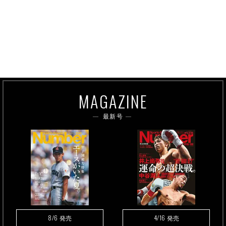
MAGAZINE
最新号
8/6
4/16
発売
発売