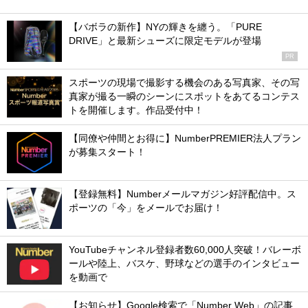
【バボラの新作】NYの輝きを纏う。「PURE
DRIVE」と最新シューズに限定モデルが登場
PR
スポーツの現場で撮影する機会のある写真家、その写
真家が撮る一瞬のシーンにスポットをあてるコンテス
トを開催します。作品受付中！
【同僚や仲間とお得に】NumberPREMIER法人プラン
が募集スタート！
【登録無料】Numberメールマガジン好評配信中。ス
ポーツの「今」をメールでお届け！
YouTubeチャンネル登録者数60,000人突破！バレーボ
ールや陸上、バスケ、野球などの選手のインタビュー
を動画で
【お知らせ】Google検索で「Number Web」の記事