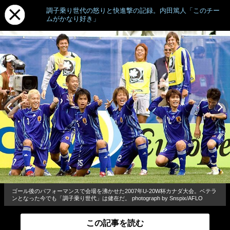
調子乗り世代の怒りと快進撃の記録。内田篤人「このチー
ムがかなり好き」
ゴール後のパフォーマンスで会場を沸かせた2007年U-20W杯カナダ大会。ベテラ
ンとなった今でも「調子乗り世代」は健在だ。 photograph by Snspix/AFLO
この記事を読む