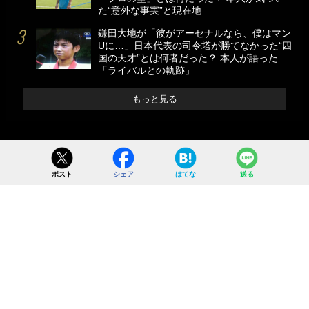
た“意外な事実”と現在地
鎌田大地が「彼がアーセナルなら、僕はマン
Uに…」日本代表の司令塔が勝てなかった“四
国の天才”とは何者だった？ 本人が語った
「ライバルとの軌跡」
もっと見る
ポスト
シェア
はてな
送る