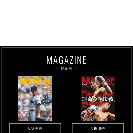
MAGAZINE
最新号
8/6
4/16
発売
発売