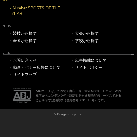
SPECIAL
Number SPORTS OF THE
YEAR
ARCHIVE
競技から探す
大会から探す
著者から探す
学校から探す
OTHERS
お問い合わせ
広告掲載について
動画・バナー広告について
サイトポリシー
サイトマップ
ABJマークは、この電子書店・電子書籍配信サービスが、著作
権者からコンテンツ使用許諾を得た正規版配信サービスである
ことを示す登録商標（登録番号6091713号）です。
© Bungeishunju Ltd.