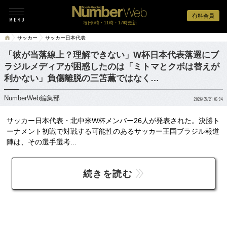
有料会員
毎日6時・11時・17時更新
サッカー
サッカー日本代表
「彼が当落線上？理解できない」W杯日本代表落選にブ
ラジルメディアが困惑したのは「ミトマとクボは替えが
利かない」負傷離脱の三笘薫ではなく…
NumberWeb編集部
2026/05/21 06:04
サッカー日本代表・北中米W杯メンバー26人が発表された。決勝ト
ーナメント初戦で対戦する可能性のあるサッカー王国ブラジル報道
陣は、その選手選考...
続きを読む