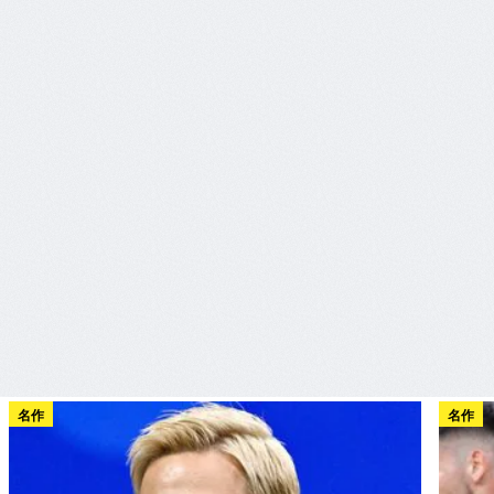
名作
名作