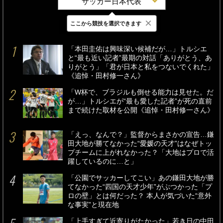
サッカー日本代表
×
ここから競技を選択できます
最新
24時間
週間
「本田圭佑は興味深い候補だが…」トルシエ
と“最も近い記者”最期の対話「ありがとう、あ
りがとう」「君が日本と私をつないでくれた」
《追悼・田村修一さん》
「W杯で、ブラジルも倒せる能力は見せた。だ
が…」トルシエが“最も愛した記者”が死の直前
まで続けた取材を公開《追悼・田村修一さん》
「えっ、なんで？」監督からまさかの宣告…鎌
田大地が勝てなかった“愛媛の天才”はなぜトッ
プチームに上がれなかった？「大地はプロで活
躍しているのに…と」
「公園でサッカーしてこい」あの鎌田大地が勝
てなかった“四国の天才少年”がぶつかった「プ
ロの壁」とは何だった？ 本人が気づいた“意外
な事実”と現在地
「上手すぎて近寄りがたかった」若き日の中田