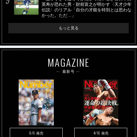
英寿が恐れた男・財前宣之が明かす〈天才少年
伝説〉のリアル「自分の才能を特別とは思わな
かった。ただ…」
もっと見る
MAGAZINE
最新号
8/6
4/16
発売
発売