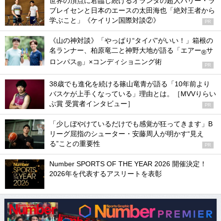
世界の頂点に君臨し続けるオランダの超人ハリー・ラ
ブレイセンと日本のエースの太田海也「絶対王者から
学ぶこと」《ケイリン国際対談②》
PR
《山の神対談》「やっぱり“タイパ”がいい！」箱根の
名ランナー、柏原竜二と神野大地が語る「エアー
サ
®
ロンパス
」×コンディショニング術
®
PR
38歳でも進化を続ける篠山竜青が語る「10年前より
バスケが上手くなっている」理由とは。［MVVりらい
ぶ賞 受賞者インタビュー］
PR
「少しぼやけているだけでも感覚が狂ってきます」B
リーグ屈指のシューター・安藤周人が明かす“見え
る”ことの重要性
PR
Number SPORTS OF THE YEAR 2026 開催決定！
2026年を代表するアスリートを表彰