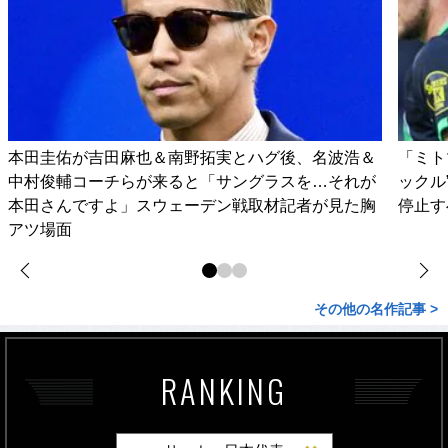
本田圭佑が吉田麻也＆南野拓実とハグ後、名波浩＆
「ミト
中村俊輔コーチらが来ると「サングラスを…それが
ックル
本田さんですよ」スウェーデン戦取材記者が見た胸
停止す
アツ場面
その他の名作記事 >
RANKING