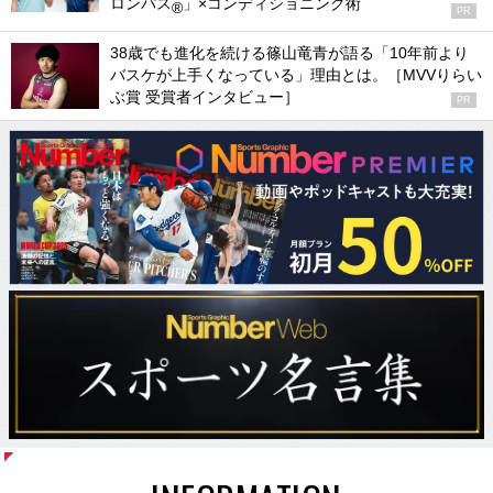
ロンパス
」×コンディショニング術
®
PR
38歳でも進化を続ける篠山竜青が語る「10年前より
バスケが上手くなっている」理由とは。［MVVりらい
ぶ賞 受賞者インタビュー］
PR