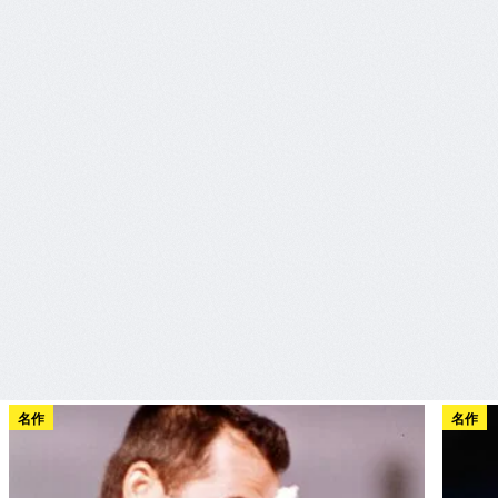
名作
名作