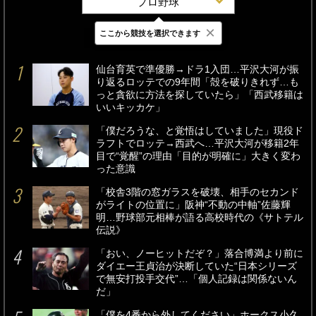
プロ野球
×
ここから競技を選択できます
最新
24時間
週間
仙台育英で準優勝→ドラ1入団…平沢大河が振
り返るロッテでの9年間「殻を破りきれず…も
っと貪欲に方法を探していたら」「西武移籍は
いいキッカケ」
「僕だろうな、と覚悟はしていました」現役ド
ラフトでロッテ→西武へ…平沢大河が移籍2年
目で“覚醒”の理由「目的が明確に」大きく変わ
った意識
「校舎3階の窓ガラスを破壊、相手のセカンド
がライトの位置に」阪神“不動の中軸”佐藤輝
明…野球部元相棒が語る高校時代の《サトテル
伝説》
「おい、ノーヒットだぞ？」落合博満より前に
ダイエー王貞治が決断していた“日本シリーズ
で無安打投手交代”…「個人記録は関係ないん
だ」
「僕を4番から外してください」ホークス小久