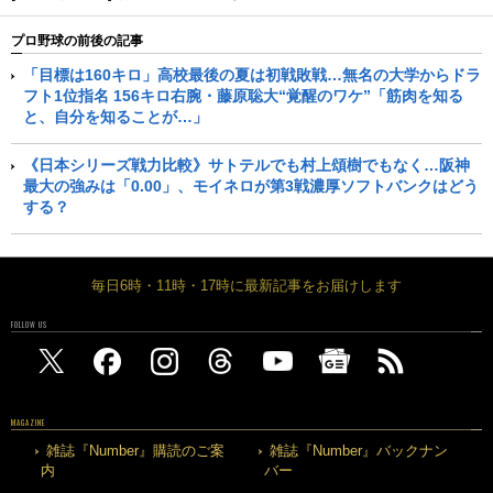
プロ野球の前後の記事
「目標は160キロ」高校最後の夏は初戦敗戦…無名の大学からドラ
フト1位指名 156キロ右腕・藤原聡大“覚醒のワケ”「筋肉を知る
と、自分を知ることが…」
《日本シリーズ戦力比較》サトテルでも村上頌樹でもなく…阪神
最大の強みは「0.00」、モイネロが第3戦濃厚ソフトバンクはどう
する？
毎日6時・11時・17時に最新記事をお届けします
FOLLOW US
MAGAZINE
雑誌『Number』購読のご案
雑誌『Number』バックナン
内
バー