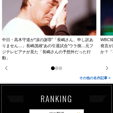
中日・高木守道が“涙の謝罪”「長嶋さん、申し訳あ
WBC
りません…」長嶋茂雄“あの引退試合”ウラ側…元フ
発言が
ジテレビアナが見た「長嶋さんの予想外だった行
か？「
動」
その他の名作記事 >
RANKING