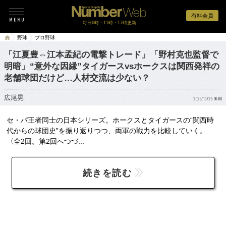
有料会員
毎日6時・11時・17時更新
野球
プロ野球
「江夏豊⇔江本孟紀の電撃トレード」「野村克也監督で
明暗」“意外な因縁”タイガースvsホークスは関西発祥の
老舗球団だけど…人材交流は少ない？
広尾晃
2025/10/25 06:00
セ・パ王者同士の日本シリーズ。ホークスとタイガースの“関西時
代からの球団史”を振り返りつつ、両軍の戦力を比較していく。
〈全2回。第2回へつづ...
続きを読む