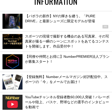
INFORMATION
【バボラの新作】NYの輝きを纏う。「PURE
DRIVE」と最新シューズに限定モデルが登場
PR
スポーツの現場で撮影する機会のある写真家、その写
真家が撮る一瞬のシーンにスポットをあてるコンテス
トを開催します。作品受付中！
【同僚や仲間とお得に】NumberPREMIER法人プラン
が募集スタート！
【登録無料】Numberメールマガジン好評配信中。ス
ポーツの「今」をメールでお届け！
YouTubeチャンネル登録者数60,000人突破！バレーボ
ールや陸上、バスケ、野球などの選手のインタビュー
を動画で