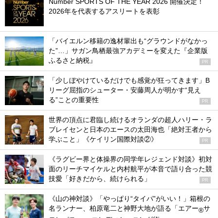
Number SPORTS OF THE YEAR 2026 開催決定！
2026年を代表するアスリートを表彰
「バイエルン移籍の逸材輩出も“グラウンドがなかっ
た”…」サガン鳥栖最強アカデミーを変えた『企業版
ふるさと納税』
PR
「少しぼやけているだけでも感覚が狂ってきます」B
リーグ屈指のシューター・安藤周人が明かす“見え
る”ことの重要性
PR
世界の頂点に君臨し続けるオランダの超人ハリー・ラ
ブレイセンと日本のエースの太田海也「絶対王者から
学ぶこと」《ケイリン国際対談②》
PR
《ラグビー界と体操界の同学年レジェンド対談》初対
面のリーチマイケルと内村航平が本音で語り合った競
技愛「好きだから、続けられる」
PR
《山の神対談》「やっぱり“タイパ”がいい！」箱根の
名ランナー、柏原竜二と神野大地が語る「エアー
サ
®