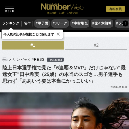
有料会員
毎日6時・11時・17時更新
ランキング
名作
#甲子園
#Jリーグ
#中村剛也
#佐々木朗希
#ラグ
〉
×
今人気の記事が競技ごとに探せます
陸上
#1
#2
オリンピックPRESS
BACK NUMBER
陸上日本選手権で見た「6連覇＆MVP」だけじゃない“最
速女王”田中希実（25歳）の本当のスゴさ…男子選手も
思わず「ああいう姿は本当にかっこいい」
2025/07/15 17:00