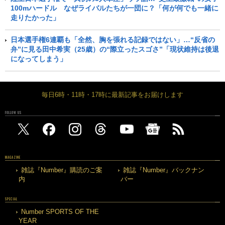
100mハードル なぜライバルたちが一団に？「何が何でも一緒に
走りたかった」
日本選手権6連覇も「全然、胸を張れる記録ではない」…“反省の
弁”に見る田中希実（25歳）の“際立ったスゴさ”「現状維持は後退
になってしまう」
毎日6時・11時・17時に最新記事をお届けします
FOLLOW US
MAGAZINE
雑誌『Number』購読のご案
雑誌『Number』バックナン
内
バー
SPECIAL
Number SPORTS OF THE
YEAR