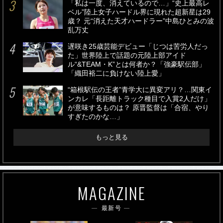
「私は一度、消えているので…」“史上最高レ
ベル”陸上女子ハードル界に現れた超新星は29
歳？ 元“消えた天才ハードラー”中島ひとみの波
乱万丈
遅咲き25歳芸能デビュー「じつは苦労人だっ
た」世界陸上で話題の元陸上部アイド
ル“&TEAM・K”とは何者か？「強豪駅伝部」
「織田裕二に負けない陸上愛」
“箱根駅伝の王者”青学大に異変アリ？…関東イ
ンカレ「長距離トラック種目で入賞2人だけ」
が意味するものは？ 原晋監督は「合宿、やり
すぎたのかな…」
もっと見る
MAGAZINE
最新号