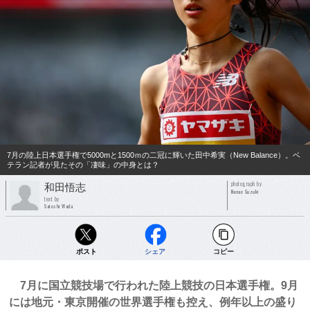
7月の陸上日本選手権で5000mと1500ｍの二冠に輝いた田中希実（New Balance）。ベ
テラン記者が見たその「凄味」の中身とは？
photograph by
和田悟志
Nanae Suzuki
text by
Satoshi Wada
ポスト
シェア
コピー
7月に国立競技場で行われた陸上競技の日本選手権。9月
には地元・東京開催の世界選手権も控え、例年以上の盛り