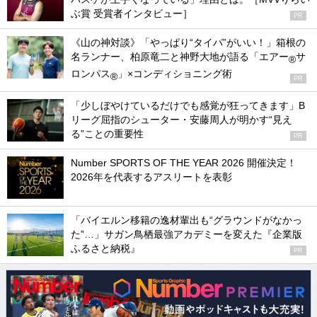
ぶ賞 受賞者インタビュー］
PR
《山の神対談》「やっぱり“タイパ”がいい！」箱根の
名ランナー、柏原竜二と神野大地が語る「エアー
サ
®
ロンパス
」×コンディショニング術
®
PR
「少しぼやけているだけでも感覚が狂ってきます」B
リーグ屈指のシューター・安藤周人が明かす“見え
る”ことの重要性
PR
Number SPORTS OF THE YEAR 2026 開催決定！
2026年を代表するアスリートを表彰
「バイエルン移籍の逸材輩出も“グラウンドがなかっ
た”…」サガン鳥栖最強アカデミーを変えた『企業版
ふるさと納税』
PR