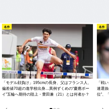
名作
名作
「モデル顔負け」195cmの長身、父はフランス人、
「戦い
偏差値70超の進学校出身…異例ずくめの“慶應ボー
連選抜
イ”五輪へ期待の陸上・豊田兼（21）とは何者か？
位”、