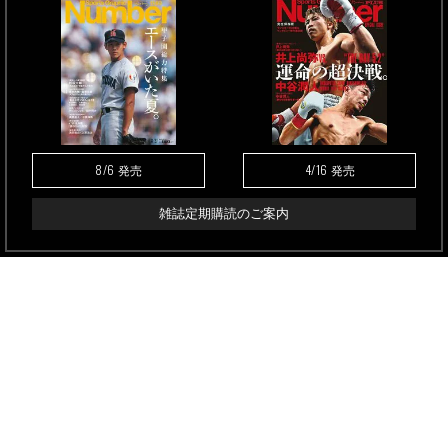
8/6
4/16
発売
発売
雑誌定期購読のご案内