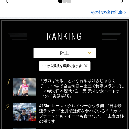
その他の名作記事 >
RANKING
陸上
×
ここから競技を選択できます
最新
24時間
週間
「努力は実る、という言葉は好きじゃなく
て…」中学で全国制覇→重圧で長期スランプに
→29歳で日本歴代3位…元“天才少女ハードラ
ー”の「復活秘話」
415kmレースのクレイジーなウラ側…“日本最
速ランナー”土井陵は何を食べている？「カッ
プラーメンもスイーツも食べない」「主食は柿
の種です」