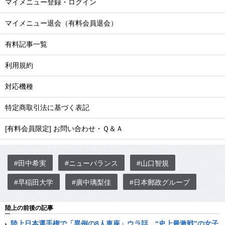
マイメニュー登録・ログイン
マイメニュー退会（有料会員退会）
有料記事一覧
利用規約
対応機種
特定商取引法に基づく表記
[有料会員限定] お問い合わせ・Ｑ＆Ａ
#田中希実
#ニューバランス
#山口智規
#早稲田大学
#廣中璃梨佳
#日本郵政グループ
陸上の前後の記事
陸上日本選手権で「異例の8人車座」ウラ話…“史上最激戦”の女子