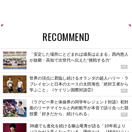
RECOMMEND
「安定した場所にとどまれば成長は止まる」西内悠人
が故郷・高知で次世代へ伝えた“挑戦する力”
PR
世界の頂点に君臨し続けるオランダの超人ハリー・ラ
ブレイセンと日本のエースの太田海也「絶対王者から
学ぶこと」《ケイリン国際対談②》
PR
《ラグビー界と体操界の同学年レジェンド対談》初対
面のリーチマイケルと内村航平が本音で語り合った競
技愛「好きだから、続けられる」
PR
38歳でも進化を続ける篠山竜青が語る「10年前より
バスケが上手くなっている」理由とは。［MVVりらい