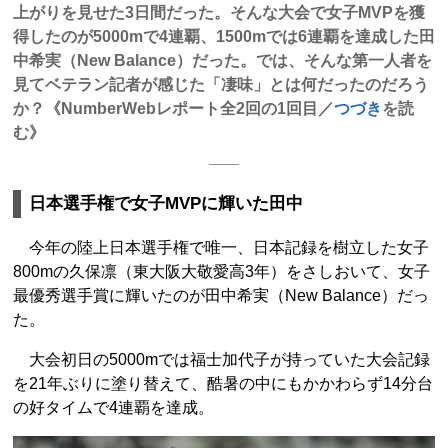
上がりを見せた3日間だった。そんな大会で女子MVPを獲
得したのが5000mで4連覇、1500mでは6連覇を達成した田
中希実（New Balance）だった。では、そんな第一人者を
見てベテラン記者が感じた「凄味」とは何だったのだろう
か？《NumberWebレポート全2回の1回目／
つづき
を読
む》
日本選手権で女子MVPに輝いた田中
今年の陸上日本選手権で唯一、日本記録を樹立した女子
800mの久保凛（東大阪大敬愛高3年）をさしおいて、女子
最優秀選手賞に輝いたのが田中希実（New Balance）だっ
た。
大会初日の5000mでは福士加代子が持っていた大会記録
を21年ぶりに塗り替えて、酷暑の中にもかかわらず14分台
の好タイムで4連覇を達成。