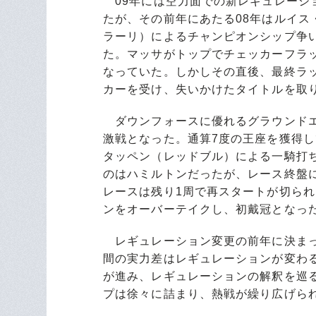
09年には空力面での新レギュレーシ
たが、その前年にあたる08年はルイ
ラーリ）によるチャンピオンシップ争
た。マッサがトップでチェッカーフラ
なっていた。しかしその直後、最終ラ
カーを受け、失いかけたタイトルを取
ダウンフォースに優れるグラウンドエ
激戦となった。通算7度の王座を獲得
タッペン（レッドブル）による一騎打
のはハミルトンだったが、レース終盤
レースは残り1周で再スタートが切ら
ンをオーバーテイクし、初戴冠となっ
レギュレーション変更の前年に決まっ
間の実力差はレギュレーションが変わ
が進み、レギュレーションの解釈を巡
プは徐々に詰まり、熱戦が繰り広げら