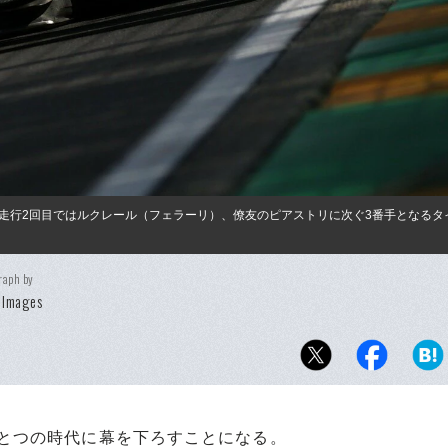
走行2回目ではルクレール（フェラーリ）、僚友のピアストリに次ぐ3番手となるタ
raph by
 Images
ひとつの時代に幕を下ろすことになる。