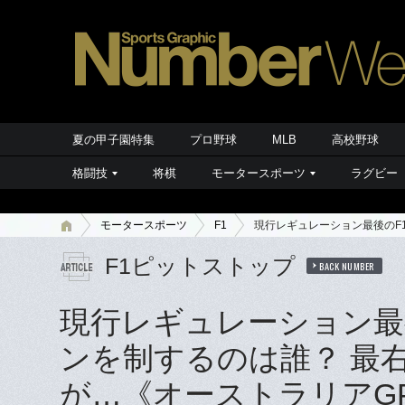
夏の甲子園特集
プロ野球
MLB
高校野球
格闘技
将棋
モータースポーツ
ラグビー
モータースポーツ
F1
現行レギュレーション最後のF
F1ピットストップ
BACK NUMBER
現行レギュレーション最
ンを制するのは誰？ 最
が…《オーストラリアG