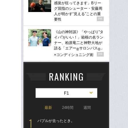
感覚が狂ってきます」Bリー
グ屈指のシューター・安藤周
人が明かす“見える”ことの重
要性
PR
《山の神対談》「やっぱり“タ
イパ”がいい！」箱根の名ラン
ナー、柏原竜二と神野大地が
語る「エアー
サロンパス
」
®
®
×コンディショニング術
PR
RANKING
F1
最新
24時間
週間
バブルが去ったとき。
「
ス