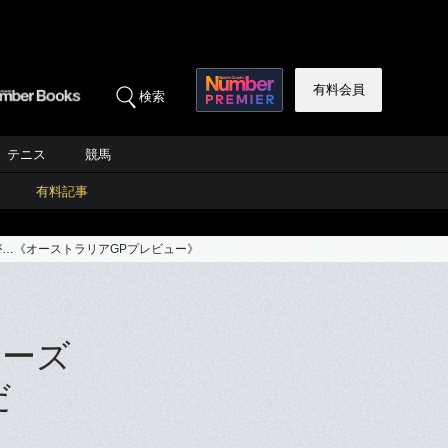
有料会員
検索
テニス
競馬
有料記事
が…《オーストラリアGPプレビュー》
シーズ
だ