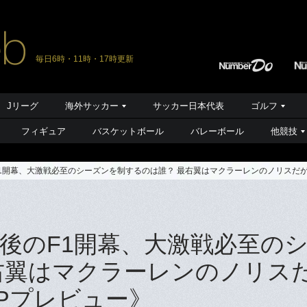
毎日6時・11時・17時更新
Jリーグ
海外サッカー
サッカー日本代表
ゴルフ
フィギュア
バスケットボール
バレーボール
他競技
1開幕、大激戦必至のシーズンを制するのは誰？ 最右翼はマクラーレンのノリスだ
後のF1開幕、大激戦必至の
右翼はマクラーレンのノリス
Pプレビュー》