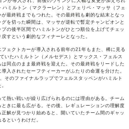
ョンが導入され、前後のウイングに大幅な変更が加えられ
ス・ハミルトン（マクラーレン）とフェリペ・マッサ（フェ
いが最終戦までもつれた。その最終戦も劇的な結末となっ
ッグを切った瞬間は、マッサが逆転で暫定チャンピオンと
ップの後半区間でハミルトンがひとつ順位を上げてチェッ
り戻すという劇的なフィナーレとなった。
フェクトカーが導入される前年の21年もまた、稀に見る
していたハミルトン（メルセデス）とマックス・フェルス
ちは同点のまま最終戦を迎えた。その最終戦をリードした
に導入されたセーフティーカーがふたりの命運を分けた。
れ、そのファイナルラップでフェルスタッペンがハミルト
た。
て熱い戦いが繰り広げられるのには理由がある。チーム
るときに最も広がる。その後、レギュレーションの理解度
る正解が見つかり始めると、開いていたチーム間のギャッ
れるというわけだ。