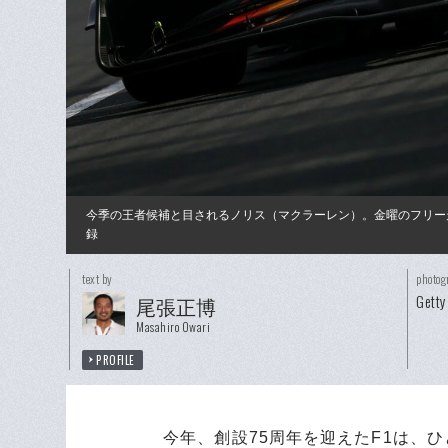
今季の王者候補と目されるノリス（マクラーレン）。金曜のフリー
録
text by
photog
Getty
尾張正博
Masahiro Owari
PROFILE
今年、創設75周年を迎えたF1は、