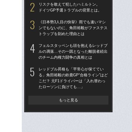
リスクを敢えて犯したハミルトン。
イ
ドイツGP予選トラブルの背景とは。
一
《日本勢3人目の快挙》雨でも速いマシ
S
ンでもないのに、角田裕毅がファステス
る
トラップを刻めた理由とは
「
フェルスタッペンも頭を抱えるレッドブ
1
ルの凋落…その一因となった離脱者続出
に届
のチーム内権力闘争の真相とは
を
レッドブル昇格も「平常心が保ててい
F1
る」角田裕毅の鈴鹿GP“合格ライン”はど
る？
こだ？ 元F1ドライバーは「入れ替わっ
リ
たローソンに負けても…」
ま
なぜ
もっと見る
「