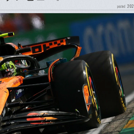
202
posted