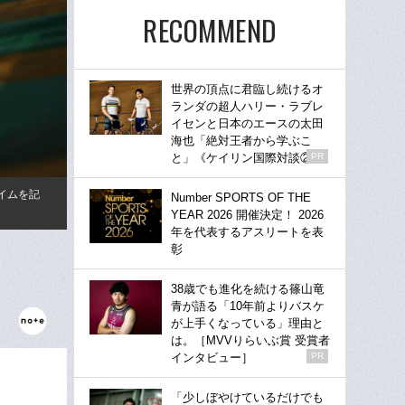
RECOMMEND
世界の頂点に君臨し続けるオ
ランダの超人ハリー・ラブレ
イセンと日本のエースの太田
海也「絶対王者から学ぶこ
と」《ケイリン国際対談②》
PR
イムを記
Number SPORTS OF THE
YEAR 2026 開催決定！ 2026
年を代表するアスリートを表
彰
38歳でも進化を続ける篠山竜
青が語る「10年前よりバスケ
が上手くなっている」理由と
は。［MVVりらいぶ賞 受賞者
インタビュー］
PR
「少しぼやけているだけでも