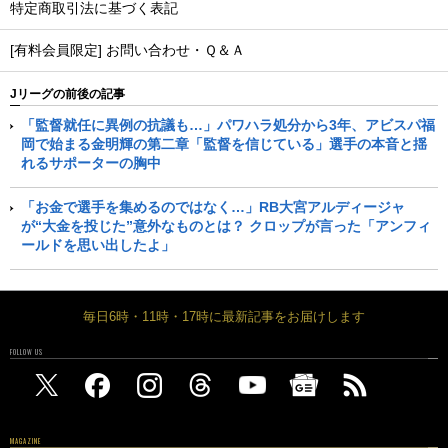
特定商取引法に基づく表記
[有料会員限定] お問い合わせ・Ｑ＆Ａ
Jリーグの前後の記事
「監督就任に異例の抗議も…」パワハラ処分から3年、アビスパ福
岡で始まる金明輝の第二章「監督を信じている」選手の本音と揺
れるサポーターの胸中
「お金で選手を集めるのではなく…」RB大宮アルディージャ
が“大金を投じた”意外なものとは？ クロップが言った「アンフィ
ールドを思い出したよ」
毎日6時・11時・17時に最新記事をお届けします
FOLLOW US
MAGAZINE