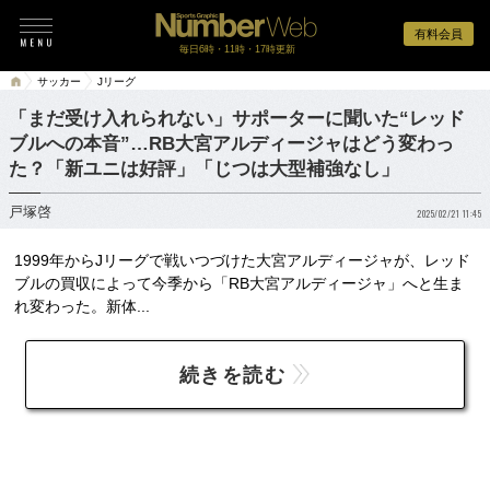
有料会員
毎日6時・11時・17時更新
サッカー
Jリーグ
「まだ受け入れられない」サポーターに聞いた“レッド
ブルへの本音”…RB大宮アルディージャはどう変わっ
た？「新ユニは好評」「じつは大型補強なし」
戸塚啓
2025/02/21 11:45
1999年からJリーグで戦いつづけた大宮アルディージャが、レッド
ブルの買収によって今季から「RB大宮アルディージャ」へと生ま
れ変わった。新体...
続きを読む