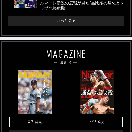
ルマーレ伝説の広報が見た“呂比須の帰化とク
ラブ存続危機”
もっと見る
MAGAZINE
最新号
8/6
4/16
発売
発売