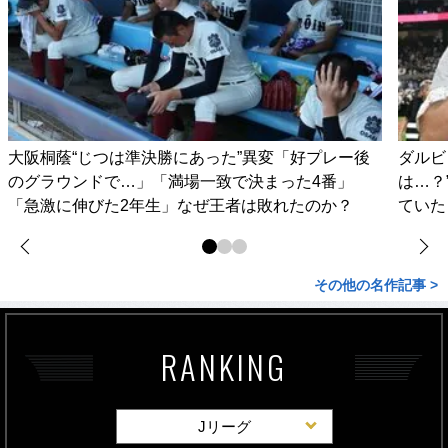
大阪桐蔭“じつは準決勝にあった”異変「好プレー後
ダルビ
のグラウンドで…」「満場一致で決まった4番」
は…？
「急激に伸びた2年生」なぜ王者は敗れたのか？
ていた
その他の名作記事 >
RANKING
Jリーグ