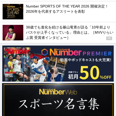
Number SPORTS OF THE YEAR 2026 開催決定！
2026年を代表するアスリートを表彰
38歳でも進化を続ける篠山竜青が語る「10年前より
バスケが上手くなっている」理由とは。［MVVりらい
ぶ賞 受賞者インタビュー］
PR