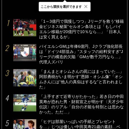
×
ここから競技を選択できます
最新
24時間
週間
「1～3億円で我慢しつつ」Jリーグを救う“移籍
金ビジネス秘策”セルオン条項とは「もしバイ
エルン移籍が20億円で10％なら…」「日本人
は安く買えるが」
バイエルンGMは年俸6億円、Jクラブ強化部長
は「ドイツ4部並み」“スタッフの給料安すぎ”J
リーグの構造的欠陥「GMが数千万円なら…」
代理人ズバリ
「まんまとオシムさんの罠にはまっていた…」
阿部勇樹がいま明かす“恩師・オシム像”「オシ
ムさんには“他人の真似はするな”と言われまし
た」
「上手すぎて近寄りがたかった」若き日の中田
英寿が恐れた男・財前宣之が明かす〈天才少年
伝説〉のリアル「自分の才能を特別とは思わな
かった。ただ…」
「ヒデは部屋いっぱいの手紙とプレゼント
を…」じつは優しい中田英寿21歳の素顔…ベ