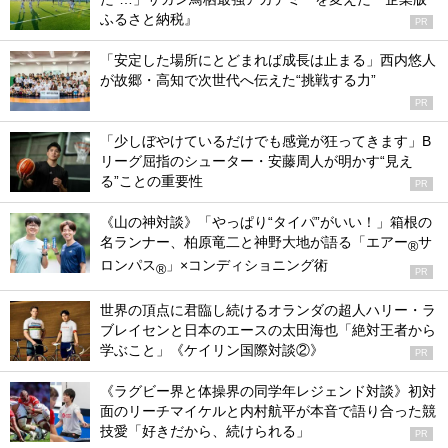
ふるさと納税』
PR
「安定した場所にとどまれば成長は止まる」西内悠人
が故郷・高知で次世代へ伝えた“挑戦する力”
PR
「少しぼやけているだけでも感覚が狂ってきます」B
リーグ屈指のシューター・安藤周人が明かす“見え
る”ことの重要性
PR
《山の神対談》「やっぱり“タイパ”がいい！」箱根の
名ランナー、柏原竜二と神野大地が語る「エアー
サ
®
ロンパス
」×コンディショニング術
®
PR
世界の頂点に君臨し続けるオランダの超人ハリー・ラ
ブレイセンと日本のエースの太田海也「絶対王者から
学ぶこと」《ケイリン国際対談②》
PR
《ラグビー界と体操界の同学年レジェンド対談》初対
面のリーチマイケルと内村航平が本音で語り合った競
技愛「好きだから、続けられる」
PR