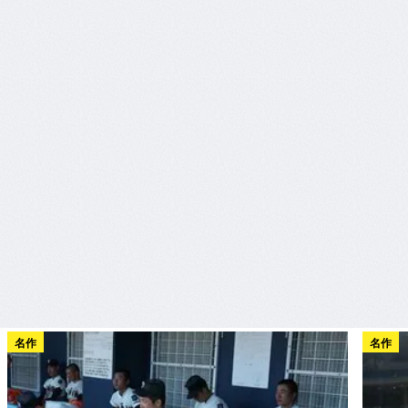
名作
名作