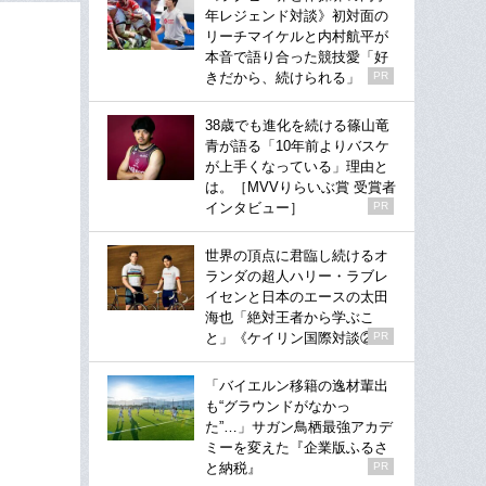
年レジェンド対談》初対面の
リーチマイケルと内村航平が
本音で語り合った競技愛「好
きだから、続けられる」
PR
38歳でも進化を続ける篠山竜
青が語る「10年前よりバスケ
が上手くなっている」理由と
は。［MVVりらいぶ賞 受賞者
インタビュー］
PR
世界の頂点に君臨し続けるオ
ランダの超人ハリー・ラブレ
イセンと日本のエースの太田
海也「絶対王者から学ぶこ
と」《ケイリン国際対談②》
PR
「バイエルン移籍の逸材輩出
も“グラウンドがなかっ
た”…」サガン鳥栖最強アカデ
ミーを変えた『企業版ふるさ
と納税』
PR