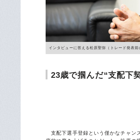
インタビューに答える松原聖弥（トレード発表前の6月
23歳で掴んだ“支配下契
支配下選手登録という僅かなチャンス