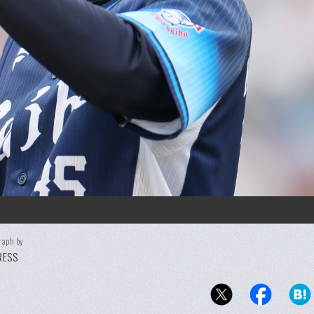
raph by
PRESS