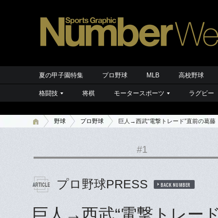
夏の甲子園特集
プロ野球
MLB
高校野球
格闘技
将棋
モータースポーツ
ラグビー
野球
プロ野球
巨人→西武“電撃トレード”直前の葛藤
#1
プロ野球PRESS
BACK NUMBER
巨人→西武“電撃トレー