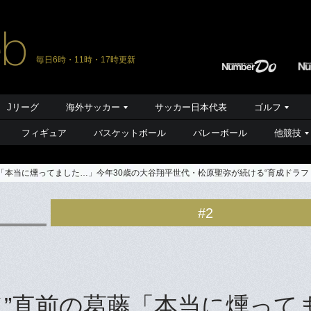
毎日6時・11時・17時更新
Jリーグ
海外サッカー
サッカー日本代表
ゴルフ
フィギュア
バスケットボール
バレーボール
他競技
「本当に燻ってました…」今年30歳の大谷翔平世代・松原聖弥が続ける“育成ドラフ
#2
ド”直前の葛藤「本当に燻って