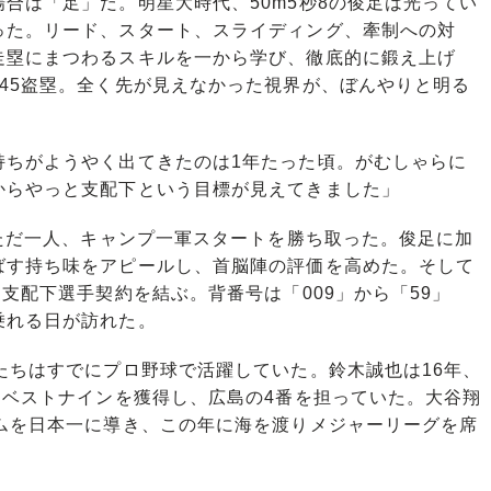
合は「足」だ。明星大時代、50m5秒8の俊足は光ってい
った。リード、スタート、スライディング、牽制への対
走塁にまつわるスキルを一から学び、徹底的に鍛え上げ
45盗塁。全く先が見えなかった視界が、ぼんやりと明る
持ちがようやく出てきたのは1年たった頃。がむしゃらに
からやっと支配下という目標が見えてきました」
ただ一人、キャンプ一軍スタートを勝ち取った。俊足に加
ばす持ち味をアピールし、首脳陣の評価を高めた。そして
支配下選手契約を結ぶ。背番号は「009」から「59」
乗れる日が訪れた。
たちはすでにプロ野球で活躍していた。鈴木誠也は16年、
とベストナインを獲得し、広島の4番を担っていた。大谷翔
ハムを日本一に導き、この年に海を渡りメジャーリーグを席