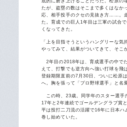
底的に磨き上げることだった。松原の場
たが、盗塁の数はそこまで多くはなか
応、相手投手のクセの見抜き方……。
た。育成での巨人1年目は三軍の試合で
くなってきた。
「上を目指そうというハングリーな気
やってみて、結果がついてきて、そこ
2年目の2018年は、育成選手の中で
えて、打撃でも逆方向へ強い打球を飛
登録期限直前の7月30日、ついに松原は
へ。胸を張って「プロ野球選手」と名
この時、23歳。同学年のスター選手
17年と2年連続でゴールデングラブ賞
平は投打二刀流の活躍で16年に日本
巻し始めていた。