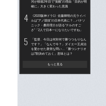
河が移籍2年目で“覚醒”の理由「目的が明
た“
確に」大きく変わった意識
「
《2020阪神ドラ1》佐藤輝明の元ライバ
「
ルは“アノ競技”の日本代表に？…パナソ
終わ
ニック・桑田理介が語る“テルのすご
つか
さ”「2人で日本一になりたいですね」
リ
「監督、今日は何対何で勝つつもりなん
「
です？」「なんで今？」ダイエー王貞治
ス小
を驚かせた唐突な問い…「勝つシナリオ
貞
は7割決めておく」意味とは？
た
もっと見る