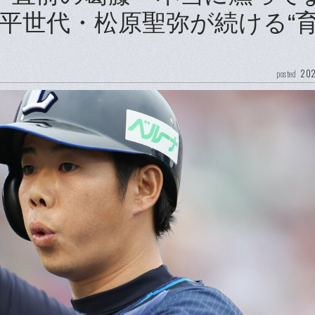
翔平世代・松原聖弥が続ける“
202
posted