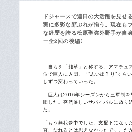
ドジャースで連日の大活躍を見せ
実に多彩な顔ぶれが揃う。現在も
な経歴を誇る松原聖弥外野手が自身の
ー全2回の後編〉
自らを「雑草」と称する。アマチュア時
位で巨人に入団。「“思い出作り”くら
しずつ変わっていった。
巨人は2016年シーズンから三軍制を
団した。突然厳しいサバイバルに放り
た。
「もう無我夢中でした。支配下になり
直、なれるとは思えなかったです。だ