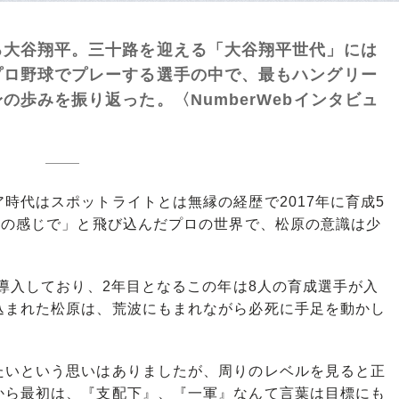
る大谷翔平。三十路を迎える「大谷翔平世代」には
プロ野球でプレーする選手の中で、最もハングリー
歩みを振り返った。〈NumberWebインタビュ
代はスポットライトとは無縁の経歴で2017年に育成5
いの感じで」と飛び込んだプロの世界で、松原の意識は少
導入しており、2年目となるこの年は8人の育成選手が入
込まれた松原は、荒波にもまれながら必死に手足を動かし
たいという思いはありましたが、周りのレベルを見ると正
から最初は、『支配下』、『一軍』なんて言葉は目標にも