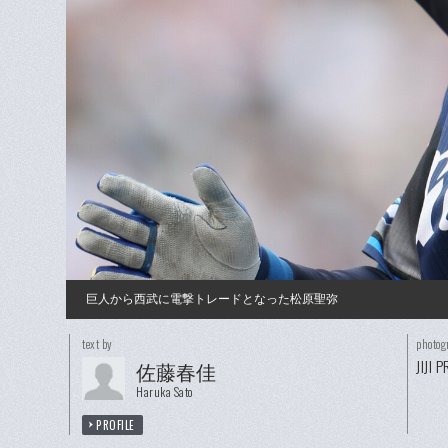
巨人から西武に電撃トレードとなった松原聖弥
text by
photog
JIJI 
佐藤春佳
Haruka Sato
PROFILE