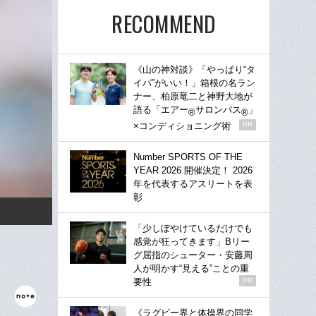
RECOMMEND
《山の神対談》「やっぱり“タ
イパ”がいい！」箱根の名ラン
ナー、柏原竜二と神野大地が
語る「エアー
サロンパス
」
®
®
×コンディショニング術
PR
Number SPORTS OF THE
YEAR 2026 開催決定！ 2026
年を代表するアスリートを表
彰
「少しぼやけているだけでも
感覚が狂ってきます」Bリー
グ屈指のシューター・安藤周
人が明かす“見える”ことの重
要性
PR
《ラグビー界と体操界の同学