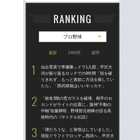
RANKING
プロ野球
最新
24時間
週間
仙台育英で準優勝→ドラ1入団…平沢大
仙
河が振り返るロッテでの9年間「殻を破
河
りきれず…もっと貪欲に方法を探してい
り
たら」「西武移籍はいいキッカケ」
た
「校舎3階の窓ガラスを破壊、相手のセ
「
カンドがライトの位置に」阪神“不動の
現
中軸”佐藤輝明…野球部元相棒が語る高
河が
校時代の《サトテル伝説》
確
「僕だろうな、と覚悟はしていました」
「
現役ドラフトでロッテ→西武へ…平沢大
り