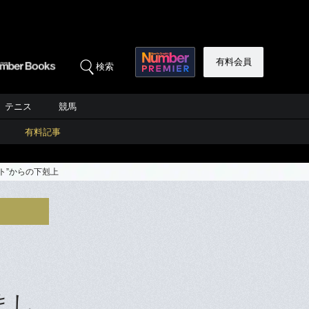
有料会員
検索
テニス
競馬
有料記事
ト”からの下剋上
まし