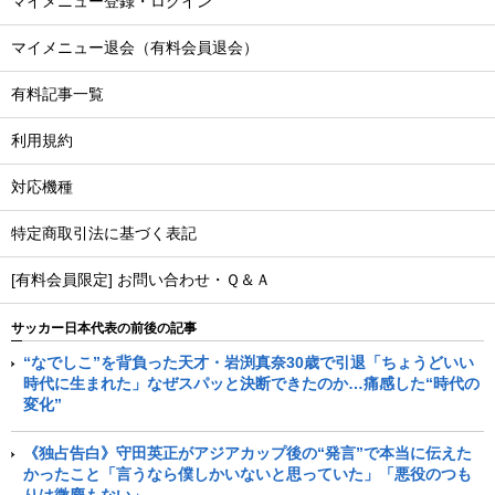
マイメニュー登録・ログイン
マイメニュー退会（有料会員退会）
有料記事一覧
利用規約
対応機種
特定商取引法に基づく表記
[有料会員限定] お問い合わせ・Ｑ＆Ａ
サッカー日本代表の前後の記事
“なでしこ”を背負った天才・岩渕真奈30歳で引退「ちょうどいい
時代に生まれた」なぜスパッと決断できたのか…痛感した“時代の
変化”
《独占告白》守田英正がアジアカップ後の“発言”で本当に伝えた
かったこと「言うなら僕しかいないと思っていた」「悪役のつも
りは微塵もない」