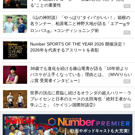
る”ことの重要性
PR
《山の神対談》「やっぱり“タイパ”がいい！」箱根の
名ランナー、柏原竜二と神野大地が語る「エアー
サ
®
ロンパス
」×コンディショニング術
®
PR
Number SPORTS OF THE YEAR 2026 開催決定！
2026年を代表するアスリートを表彰
38歳でも進化を続ける篠山竜青が語る「10年前より
バスケが上手くなっている」理由とは。［MVVりらい
ぶ賞 受賞者インタビュー］
PR
世界の頂点に君臨し続けるオランダの超人ハリー・ラ
ブレイセンと日本のエースの太田海也「絶対王者から
学ぶこと」《ケイリン国際対談②》
PR