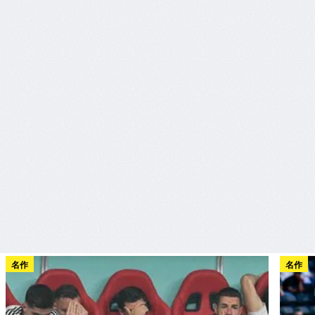
名作
名作