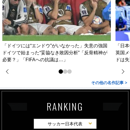
「ドイツには“エンドウ”がいなかった」失意の強国
「日本
ドイツで始まった“妥協なき敗因分析”「反骨精神が
英国メ
必要？」「FIFAへの抗議は…」
ドは失
その他の名作記事 >
RANKING
サッカー日本代表