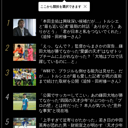
×
ここから競技を選択できます
最新
24時間
週間
「本田圭佑は興味深い候補だが…」トルシエ
と“最も近い記者”最期の対話「ありがとう、あ
りがとう」「君が日本と私をつないでくれた」
《追悼・田村修一さん》
「えっ、なんで？」監督からまさかの宣告…鎌
田大地が勝てなかった“愛媛の天才”はなぜトッ
プチームに上がれなかった？「大地はプロで活
躍しているのに…と」
「W杯で、ブラジルも倒せる能力は見せた。だ
が…」トルシエが“最も愛した記者”が死の直前
まで続けた取材を公開《追悼・田村修一さん》
「公園でサッカーしてこい」あの鎌田大地が勝
てなかった“四国の天才少年”がぶつかった「プ
ロの壁」とは何だった？ 本人が気づいた“意外
な事実”と現在地
「上手すぎて近寄りがたかった」若き日の中田
英寿が恐れた男・財前宣之が明かす〈天才少年