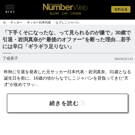
有料会員
毎日6時・11時・17時更新
サッカー
サッカー日本代表
なでしこジャパン
「下手くそになったな、って見られるのが嫌で」30歳で
引退・岩渕真奈が“最後のオファー”を断った理由…若手
には辛口「ギラギラ足りない」
了戒美子
2024/02/28 11:03
昨秋に引退を発表した元サッカー日本代表・岩渕真奈。31歳となる
誕生日を前に、16歳の頃からなでしこジャパンを背負ってきた“天
才”が改めてサッ...
続きを読む