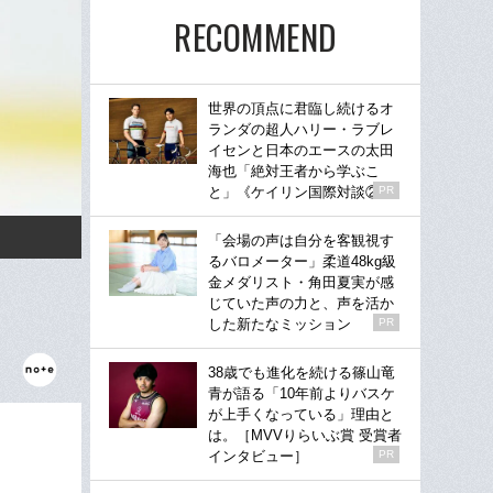
RECOMMEND
世界の頂点に君臨し続けるオ
ランダの超人ハリー・ラブレ
イセンと日本のエースの太田
海也「絶対王者から学ぶこ
と」《ケイリン国際対談②》
PR
「会場の声は自分を客観視す
るバロメーター」柔道48kg級
金メダリスト・角田夏実が感
じていた声の力と、声を活か
した新たなミッション
PR
38歳でも進化を続ける篠山竜
青が語る「10年前よりバスケ
が上手くなっている」理由と
は。［MVVりらいぶ賞 受賞者
インタビュー］
PR