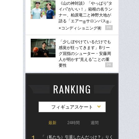
《山の神対談》「やっぱり“タ
イパ”がいい！」箱根の名ラン
ナー、柏原竜二と神野大地が
語る「エアー
サロンパス
」
®
®
×コンディショニング術
PR
「少しぼやけているだけでも
感覚が狂ってきます」Bリー
グ屈指のシューター・安藤周
人が明かす“見える”ことの重
要性
PR
RANKING
フィギュアスケート
最新
24時間
週間
「（私たち）引退したんだっけ？」りく
「