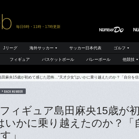
毎日6時・11時・17時更新
Jリーグ
海外サッカー
サッカー日本代表
ゴルフ
フィギュア
バスケットボール
バレーボール
他競技
田麻央15歳が初めて感じた恐怖…“天才少女”はいかに乗り越えたのか？「自分を
BACK NUMBER
フィギュア島田麻央15歳が
”はいかに乗り越えたのか？「
です」