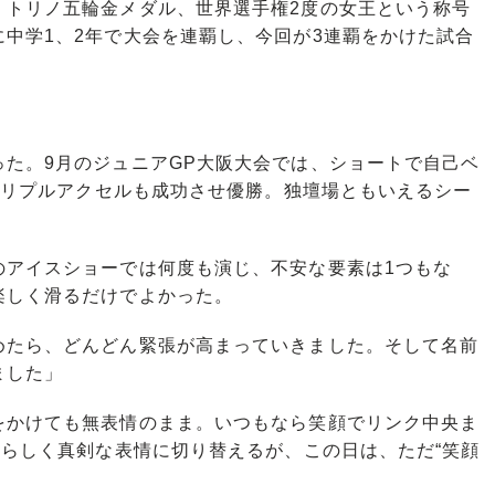
、トリノ五輪金メダル、世界選手権2度の女王という称号
中学1、2年で大会を連覇し、今回が3連覇をかけた試合
た。9月のジュニアGP大阪大会では、ショートで自己ベ
はトリプルアクセルも成功させ優勝。独壇場ともいえるシー
アイスショーでは何度も演じ、不安な要素は1つもな
楽しく滑るだけでよかった。
めたら、どんどん緊張が高まっていきました。そして名前
ました」
かけても無表情のまま。いつもなら笑顔でリンク中央ま
”らしく真剣な表情に切り替えるが、この日は、ただ“笑顔