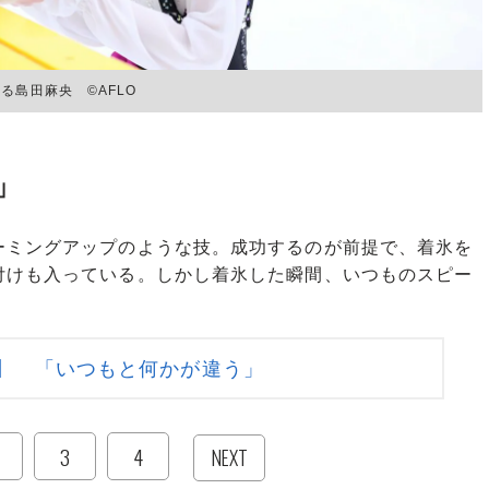
島田麻央 ©︎AFLO
」
ミングアップのような技。成功するのが前提で、着氷を
付けも入っている。しかし着氷した瞬間、いつものスピー
】 「いつもと何かが違う」
3
4
NEXT