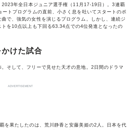
23年全日本ジュニア選手権（11月17-19日）。3連覇
ショートプログラムの直前、小さく息を吐いてスタートのポ
な曲で、強気の女性を演じるプログラム。しかし、連続ジ
を10点以上も下回る63.34点での4位発進となったの
をかけた試合
。そして、フリーで見せた天才の意地。2日間のドラマ
ADVERTISEMENT
覇を果たしたのは、荒川静香と安藤美姫の2人。日本を代