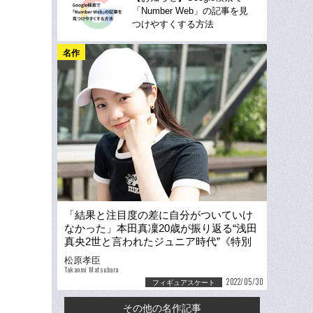
「Number Web」の記事を見
つけやすくする方法
名作
「結果と注目度の差に自分がついていけ
なかった」本田真凜20歳が振り返る“浅田
真央2世と言われたジュニア時代”《特別
グラビア》
松原孝臣
Takaomi Matsubara
2022/05/30
フィギュアスケート
その他の名作記事