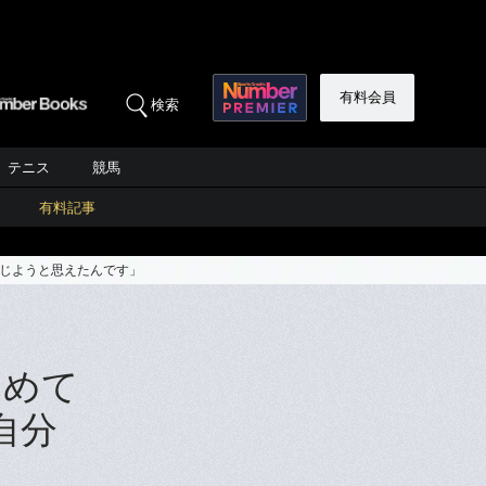
有料会員
検索
テニス
競馬
有料記事
信じようと思えたんです」
初めて
自分