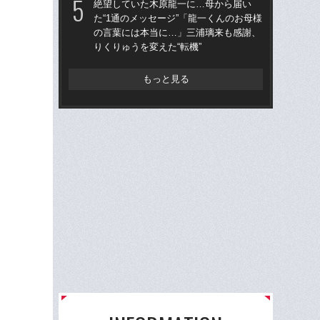
絶望していた木原龍一に…母から届い
絶
た“1通のメッセージ”「龍一くんのお母様
た“
の言葉には本当に…」三浦璃来も感謝、
の
りくりゅうを変えた“転機”
りく
もっと見る