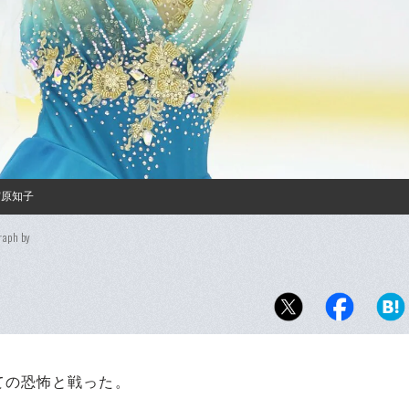
宮原知子
raph by
ての恐怖と戦った。