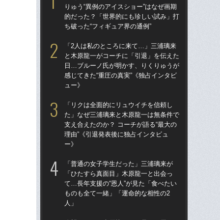
りゅう“異例のアイスショー”はなぜ画期
りゅ
的だった？「世界的にも珍しい試み」打
的
ち破った“フィギュア界の通例”
ち破
「2人は私のところに来て…」三浦璃来
「
と木原龍一がコーチに「引退」を伝えた
と
日…ブルーノ氏が明かす、りくりゅうが
日
感じてきた“重圧の真実”《独占インタビ
感じ
ュー》
ュ
「リクは全面的にリュウイチを信頼し
「
た」なぜ三浦璃来と木原龍一は無条件で
た
支え合えたのか？ コーチが語る“最大の
支え
理由”《引退発表後に独占インタビュ
理由
ー》
ー
「普通の女子学生だった」三浦璃来が
「
「ひたすら真面目」木原龍一と出会っ
「
て…長年支援の“恩人”が見た「食べたい
て…
ものも全て一緒」「運命的な相性の2
も
人」
人