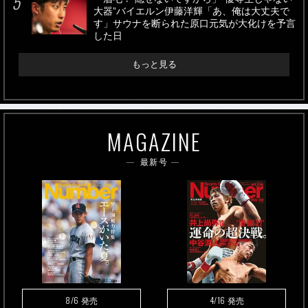
大器”バイエルン伊藤洋輝「あ、俺は大丈夫で
す」サウナを断られた原口元気が大化けを予言
した日
もっと見る
MAGAZINE
最新号
8/6
4/16
発売
発売