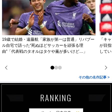
19歳で結婚・遠藤航「家族が第一は普通」リバプー
「キャ
ル自宅で語った“死ぬほどサッカーを頑張る理
が目指
由”「代表戦のタオルはタケや薫が多いけど…」
してい
その他の名作記事 >
RANKING