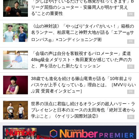
「少しぼやけているだけでも感覚が狂ってきます」B
リーグ屈指のシューター・安藤周人が明かす“見え
る”ことの重要性
PR
《山の神対談》「やっぱり“タイパ”がいい！」箱根の
名ランナー、柏原竜二と神野大地が語る「エアー
サ
®
ロンパス
」×コンディショニング術
®
PR
「会場の声は自分を客観視するバロメーター」柔道
48kg級金メダリスト・角田夏実が感じていた声の力
と、声を活かした新たなミッション
PR
38歳でも進化を続ける篠山竜青が語る「10年前より
バスケが上手くなっている」理由とは。［MVVりらい
ぶ賞 受賞者インタビュー］
PR
世界の頂点に君臨し続けるオランダの超人ハリー・ラ
ブレイセンと日本のエースの太田海也「絶対王者から
学ぶこと」《ケイリン国際対談②》
PR