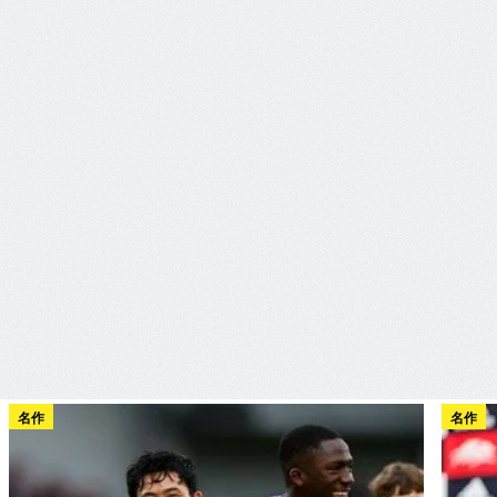
名作
名作