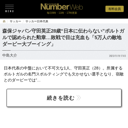
有料会員
毎日6時・11時・17時更新
サッカー
サッカー日本代表
森保ジャパン守田英正28歳“日本に伝わらない”ポルトガ
ルで認められた勲章…敗戦で目は充血も「5万人の敵地
ダービー大ブーイング」
中島大介
2023/11/19 17:03
日本代表の中盤において不可欠な1人、守田英正（28）。所属する
ポルトガルの名門スポルティングでも欠かせない選手となり、宿敵
とのダービーでは“...
続きを読む