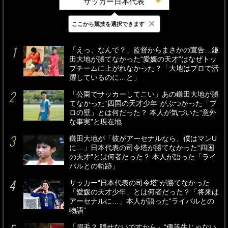
サッカー日本代表
×
ここから競技を選択できます
最新
24時間
週間
「えっ、なんで？」監督からまさかの宣告…鎌
田大地が勝てなかった“愛媛の天才”はなぜトッ
プチームに上がれなかった？「大地はプロで活
躍しているのに…と」
「公園でサッカーしてこい」あの鎌田大地が勝
てなかった“四国の天才少年”がぶつかった「プ
ロの壁」とは何だった？ 本人が気づいた“意外
な事実”と現在地
鎌田大地が「彼がアーセナルなら、僕はマンU
に…」日本代表の司令塔が勝てなかった“四国
の天才”とは何者だった？ 本人が語った「ライ
バルとの軌跡」
サッカー“日本代表の司令塔”が勝てなかった
「愛媛の天才少年」とは何者だった？「将来は
アーセナルに…」本人が語った“ライバルとの
物語”
「眉毛？ 隠せないですから」“優等生じゃない