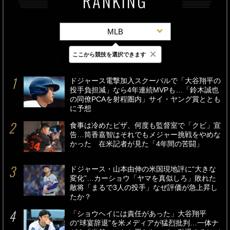
RANKING
MLB
×
ここから競技を選択できます
最新
24時間
週間
ドジャース電撃加入スクーバルで「大谷翔平の
投手負担減」なら4年連続MVPも…「鈴木誠也
の同僚PCAを射程圏内」サイ・ヤング賞ととも
に予想
食事は冷めたピザ、何度も監督室で「クビ」宣
告…筒香嘉智はそれでもメジャー挑戦をやめな
かった 在米記者が見た「4年間の苦闘」
ドジャース・山本由伸の米国現地評に“大きな
変化”…カーショウ「ヤマを真似しろ」敗れた
敵将「まるで3人の投手」なぜ評価が急上昇し
たか？
「ショウヘイには責任があった」大谷翔平
の“球宴辞退”を米メディアが猛烈批判…一体ナ