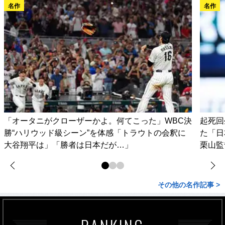
名作
名作
「オータニがクローザーかよ。何てこった」WBC決
起死回
勝“ハリウッド級シーン”を体感「トラウトの会釈に
た「日
大谷翔平は」「勝者は日本だが…」
栗山監
その他の名作記事 >