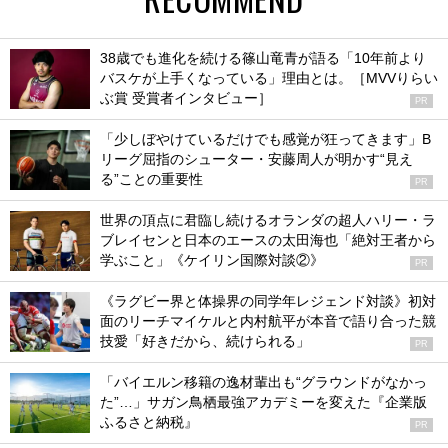
38歳でも進化を続ける篠山竜青が語る「10年前より
バスケが上手くなっている」理由とは。［MVVりらい
ぶ賞 受賞者インタビュー］
PR
「少しぼやけているだけでも感覚が狂ってきます」B
リーグ屈指のシューター・安藤周人が明かす“見え
る”ことの重要性
PR
世界の頂点に君臨し続けるオランダの超人ハリー・ラ
ブレイセンと日本のエースの太田海也「絶対王者から
学ぶこと」《ケイリン国際対談②》
PR
《ラグビー界と体操界の同学年レジェンド対談》初対
面のリーチマイケルと内村航平が本音で語り合った競
技愛「好きだから、続けられる」
PR
「バイエルン移籍の逸材輩出も“グラウンドがなかっ
た”…」サガン鳥栖最強アカデミーを変えた『企業版
ふるさと納税』
PR