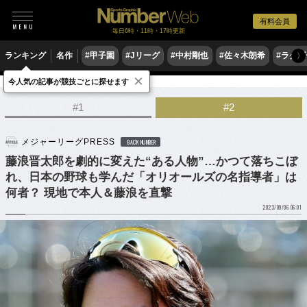
有料会員
毎日6時・11時・17時更新
ランキング
名作
#甲子園
#Jリーグ
#中村剛也
#佐々木朗希
#ラグ
〉
×
今人気の記事が競技ごとに探せます
野球
MLB
#1
#2
メジャーリーグPRESS
BACK NUMBER
藤浪晋太郎を劇的に変えた“ある人物”…かつて落ちこぼ
れ、日本の野球も学んだ「オリオールズの名指導者」は
何者？ 現地で本人＆藤浪を直撃
2023/09/06 06:01