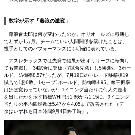
数字が示す「藤浪の激変」
藤浪晋太郎は何が変わったのか。オリオールズに移籍し
てわずか1カ月。チームでいい人間関係を築けたことは、
投手としてのパフォーマンスにも明確に表れている。
アスレチックスでは先発で結果が出ずリリーフに転向し
ても苦戦し、34試合に登板（7試合先発）し5勝8敗、3ホー
ルド、防御率8.57だったが、7月19日のトレード移籍後19
試合で1勝0敗、1セーブ1ホールド、防御率4.95。奪三振率
はほぼ変わっていないが、1イニング当たりに何人の走者
を出したかを示す指標WHIPは1.66から1.15に、9イニング
当たりの平均四球数は5.47から4.05まで改善された（デー
タはいずれも日本時間9月4日終了時）。