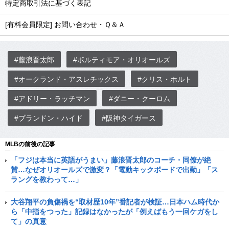
特定商取引法に基づく表記
[有料会員限定] お問い合わせ・Ｑ＆Ａ
#藤浪晋太郎
#ボルティモア・オリオールズ
#オークランド・アスレチックス
#クリス・ホルト
#アドリー・ラッチマン
#ダニー・クーロム
#ブランドン・ハイド
#阪神タイガース
MLBの前後の記事
「フジは本当に英語がうまい」藤浪晋太郎のコーチ・同僚が絶
賛…なぜオリオールズで激変？「電動キックボードで出勤」「ス
ラングを教わって…」
大谷翔平の負傷禍を“取材歴10年”番記者が検証…日本ハム時代か
ら「中指をつった」記録はなかったが「例えばもう一回ケガをし
て」の真意