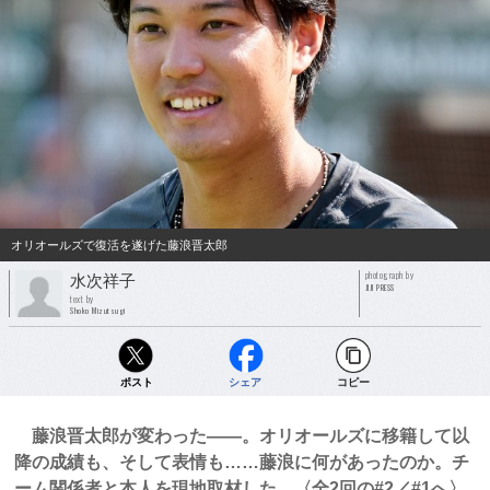
オリオールズで復活を遂げた藤浪晋太郎
photograph by
水次祥子
JIJI PRESS
text by
Shoko Mizutsugi
ポスト
シェア
コピー
藤浪晋太郎が変わった――。オリオールズに移籍して以
降の成績も、そして表情も……藤浪に何があったのか。チ
ーム関係者と本人を現地取材した。〈全2回の#2／#1へ〉