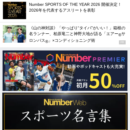
Number SPORTS OF THE YEAR 2026 開催決定！
2026年を代表するアスリートを表彰
《山の神対談》「やっぱり“タイパ”がいい！」箱根の
名ランナー、柏原竜二と神野大地が語る「エアー
サ
®
ロンパス
」×コンディショニング術
®
PR