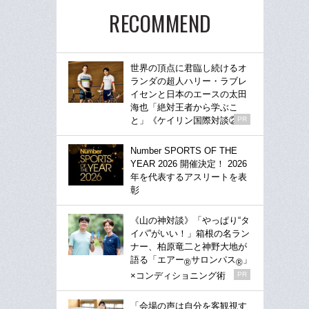
RECOMMEND
世界の頂点に君臨し続けるオ
ランダの超人ハリー・ラブレ
イセンと日本のエースの太田
海也「絶対王者から学ぶこ
と」《ケイリン国際対談②》
PR
Number SPORTS OF THE
YEAR 2026 開催決定！ 2026
年を代表するアスリートを表
彰
《山の神対談》「やっぱり“タ
イパ”がいい！」箱根の名ラン
ナー、柏原竜二と神野大地が
語る「エアー
サロンパス
」
®
®
×コンディショニング術
PR
「会場の声は自分を客観視す