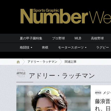
夏の甲子園特集
プロ野球
MLB
高校野球
格闘技
将棋
モータースポーツ
ラグビー
アドリー・ラッチマン
関連記事
アドリー・ラッチマン
メジ
藤浪晋
れ、日