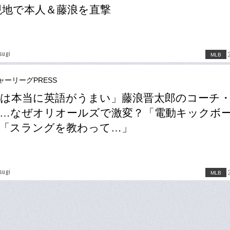
現地で本人＆藤浪を直撃
sugi
MLB
ャーリーグPRESS
は本当に英語がうまい」藤浪晋太郎のコーチ
…なぜオリオールズで激変？「電動キックボ
「スラングを教わって…」
sugi
MLB