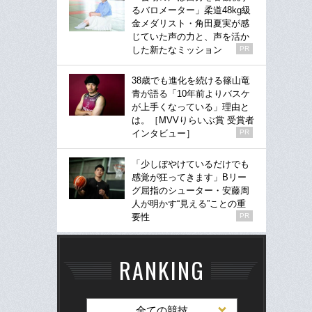
るバロメーター」柔道48kg級
金メダリスト・角田夏実が感
じていた声の力と、声を活か
した新たなミッション
PR
38歳でも進化を続ける篠山竜
青が語る「10年前よりバスケ
が上手くなっている」理由と
は。［MVVりらいぶ賞 受賞者
インタビュー］
PR
「少しぼやけているだけでも
感覚が狂ってきます」Bリー
グ屈指のシューター・安藤周
人が明かす“見える”ことの重
要性
PR
RANKING
全ての競技