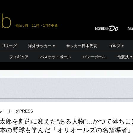
毎日6時・11時・17時更新
Jリーグ
海外サッカー
サッカー日本代表
ゴルフ
フィギュア
バスケットボール
バレーボール
他競技
ャーリーグPRESS
太郎を劇的に変えた“ある人物”…かつて落ちこ
本の野球も学んだ「オリオールズの名指導者