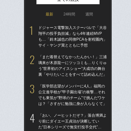
最新
24時間
週間
ドジャース電撃加入スクーバルで「大谷
「
翔平の投手負担減」なら4年連続MVP
り
も…「鈴木誠也の同僚PCAを射程圏内」
た“
サイ・ヤング賞とともに予想
「
「まだ着替えてなかったんかい！」三浦
「
璃来が木原龍一にツッコミも…りくりゅ
終わ
う“世界初のアイスショー”大成功の舞台
つか
裏「やりたいことをすべて詰め込んだ」
リ
「医学部志望がメンバーに4人」福岡の
「ア
公立進学校が“甲子園出場”の衝撃…それ
球
でも東筑が“野球のチーム”で挑んだワケ
す“
は？「さすがに勉強に身が入らなくて」
た…
らD
「おい、ノーヒットだぞ？」落合博満よ
り前にダイエー王貞治が決断してい
「
た“日本シリーズで無安打投手交代”…
っ