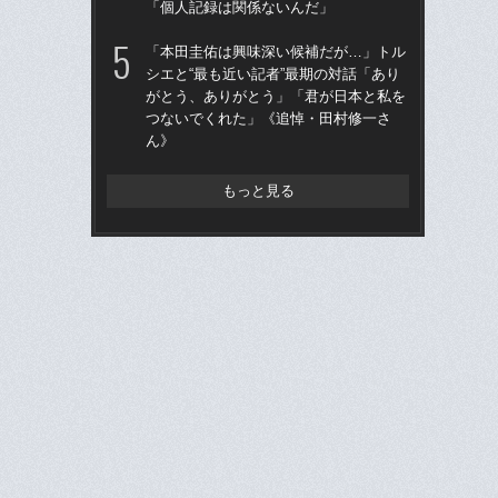
「個人記録は関係ないんだ」
王貞
当
「本田圭佑は興味深い候補だが…」トル
シエと“最も近い記者”最期の対話「あり
「
がとう、ありがとう」「君が日本と私を
で
つないでくれた」《追悼・田村修一さ
を
ん》
は
もっと見る