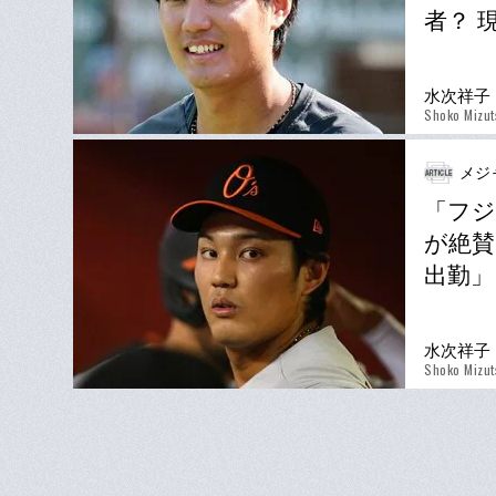
者？ 
水次祥子
Shoko Mizut
メジ
「フジ
が絶賛
出勤」
水次祥子
Shoko Mizut