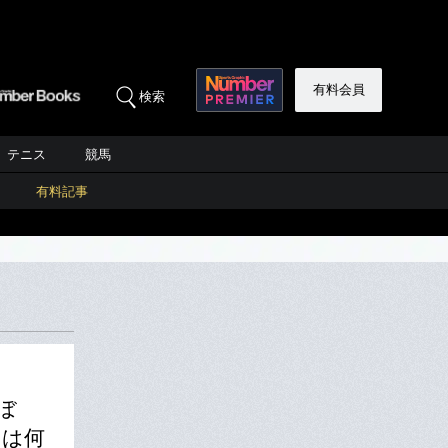
有料会員
検索
テニス
競馬
有料記事
ぼ
」は何