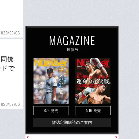
2023/09/06
MAGAZINE
最新号
・同僚
ードで
2023/09/06
8/6
4/16
発売
発売
雑誌定期購読のご案内