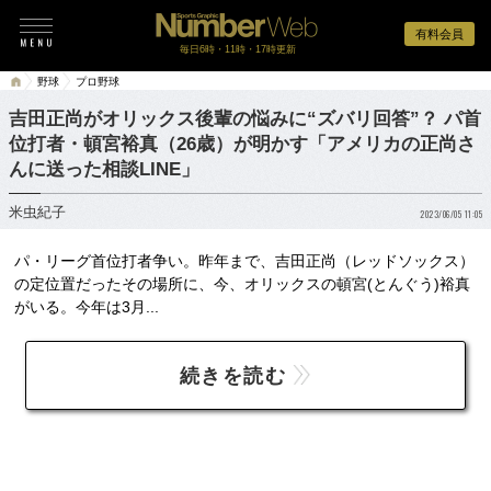
有料会員
毎日6時・11時・17時更新
野球
プロ野球
吉田正尚がオリックス後輩の悩みに“ズバリ回答”？ パ首
位打者・頓宮裕真（26歳）が明かす「アメリカの正尚さ
んに送った相談LINE」
米虫紀子
2023/06/05 11:05
パ・リーグ首位打者争い。昨年まで、吉田正尚（レッドソックス）
の定位置だったその場所に、今、オリックスの頓宮(とんぐう)裕真
がいる。今年は3月...
続きを読む