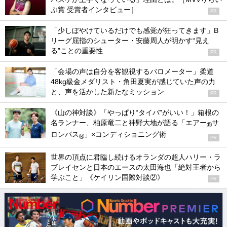
ぶ賞 受賞者インタビュー］
PR
「少しぼやけているだけでも感覚が狂ってきます」B
リーグ屈指のシューター・安藤周人が明かす“見え
る”ことの重要性
PR
「会場の声は自分を客観視するバロメーター」柔道
48kg級金メダリスト・角田夏実が感じていた声の力
と、声を活かした新たなミッション
PR
《山の神対談》「やっぱり“タイパ”がいい！」箱根の
名ランナー、柏原竜二と神野大地が語る「エアー
サ
®
ロンパス
」×コンディショニング術
®
PR
世界の頂点に君臨し続けるオランダの超人ハリー・ラ
ブレイセンと日本のエースの太田海也「絶対王者から
学ぶこと」《ケイリン国際対談②》
PR