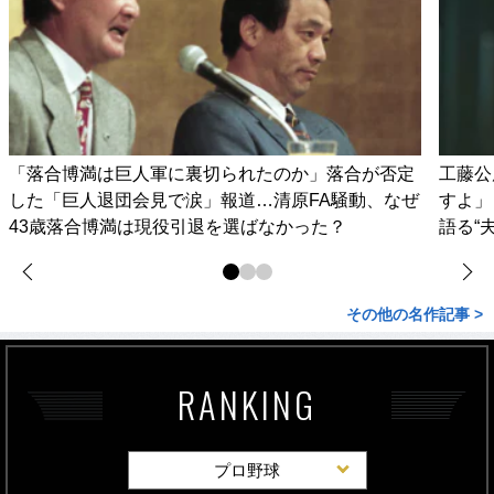
「落合博満は巨人軍に裏切られたのか」落合が否定
工藤公
した「巨人退団会見で涙」報道…清原FA騒動、なぜ
すよ」
43歳落合博満は現役引退を選ばなかった？
語る“
その他の名作記事 >
RANKING
プロ野球