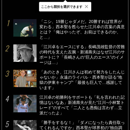
×
ここから競技を選択できます
最新
24時間
週間
「ニシ、19勝じゃダメだ。20勝すれば世界が
変わる」西本聖を甦らせた江川卓の言葉の真意
とは？「俺はやったぞ、お前はできるのか、
と…」
「江川卓をエースにする」長嶋茂雄監督の苦難
の時代を支えた左腕・新浦壽夫はなぜ江川のサ
ポートに？「長嶋さんの“巨人のエース”のイメ
ージは…」
「あのとき、江川さんは初めて努力をしたんじ
ゃないか」永遠のライバル・西本聖が語る“地
獄の伊東キャンプ”「最後も巨人で…感謝して
います」
江川卓の初勝利をサポートも「礼を言われた記
憶はないなあ」新浦壽夫が見た“江川−小林繁ト
レード”のすべて「二人とも愚痴は言わず…立
派だったよ」
「勝手をするな！」「ダメになったら責任取っ
てくれるんですか」西本聖が球界初の“独自調