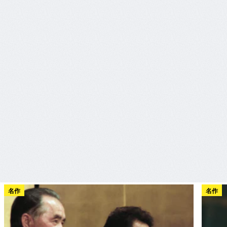
名作
名作