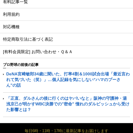
有料記事一覧
利用規約
対応機種
特定商取引法に基づく表記
[有料会員限定] お問い合わせ・Ｑ＆Ａ
プロ野球の前後の記事
DeNA宮﨑敏郎34歳に聞いた、打率4割＆1000試合出場「最近言わ
れて気づいた（笑）」…個人記録を気にしない“ハマのプーさ
ん”の話
「正直、ダルさんの後に行くのはヤバいなと」阪神の守護神・湯
浅京己が明かすWBC決勝での”密命” 憧れのダルビッシュから受け
た影響とは？
毎日6時・11時・17時に最新記事をお届けします