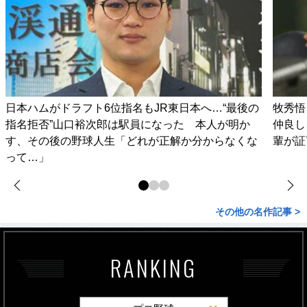
日本ハムがドラフト6位指名もJR東日本へ…“最後の
牧秀悟
指名拒否”山口裕次郎は駅員になった 本人が明か
仲良し
す、その後の野球人生「どれが正解か分からなくな
輩が証
って…」
その他の名作記事 >
RANKING