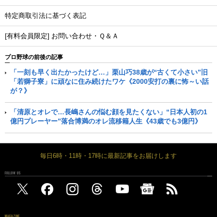
特定商取引法に基づく表記
[有料会員限定] お問い合わせ・Ｑ＆Ａ
プロ野球の前後の記事
「一刻も早く出たかったけど…」栗山巧38歳が“古くて小さい”旧
「若獅子寮」に頑なに住み続けたワケ《2000安打の裏に怖～い話
が？》
「清原とオレで…長嶋さんの悩む顔を見たくない」“日本人初の1
億円プレーヤー”落合博満のオレ流移籍人生《43歳でも3億円》
毎日6時・11時・17時に最新記事をお届けします
FOLLOW US
MAGAZINE