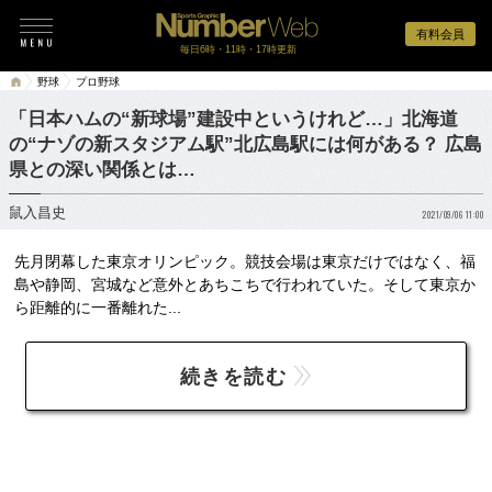
有料会員
毎日6時・11時・17時更新
野球
プロ野球
「日本ハムの“新球場”建設中というけれど…」北海道
の“ナゾの新スタジアム駅”北広島駅には何がある？ 広島
県との深い関係とは…
鼠入昌史
2021/09/06 11:00
先月閉幕した東京オリンピック。競技会場は東京だけではなく、福
島や静岡、宮城など意外とあちこちで行われていた。そして東京か
ら距離的に一番離れた...
続きを読む