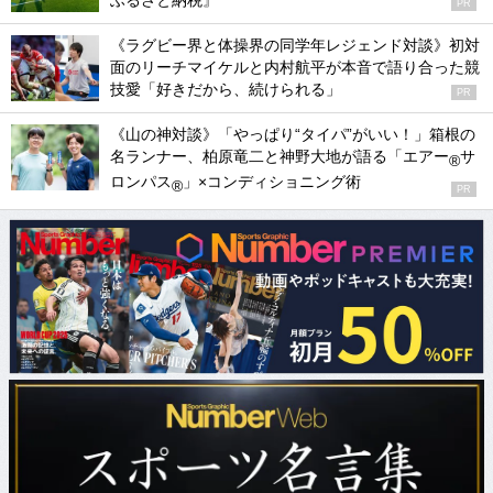
ふるさと納税』
PR
《ラグビー界と体操界の同学年レジェンド対談》初対
面のリーチマイケルと内村航平が本音で語り合った競
技愛「好きだから、続けられる」
PR
《山の神対談》「やっぱり“タイパ”がいい！」箱根の
名ランナー、柏原竜二と神野大地が語る「エアー
サ
®
ロンパス
」×コンディショニング術
®
PR