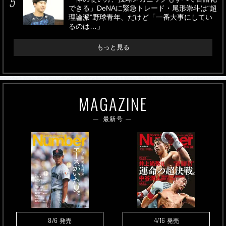
できる」DeNAに緊急トレード・尾形崇斗は“超
理論派”野球青年、だけど「一番大事にしてい
るのは…」
もっと見る
MAGAZINE
最新号
8/6
4/16
発売
発売