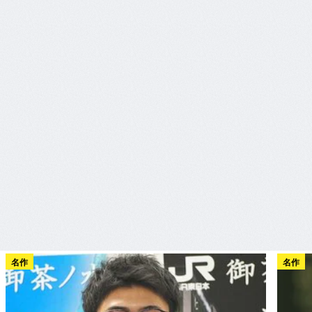
名作
名作