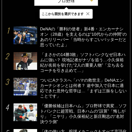
プロ野球
×
ここから競技を選択できます
最新
24時間
週間
DeNAの「勝利の使者」新4番・エンカーナシ
オン（28歳）を支えるのは“10代からの仲間”の
あのリリーバー「当時からすごいバッターだと
思っていたよ」
「まさかの14勝3敗」ソフトバンクなぜ日本ハ
ムに強い？ 現地記者がナゾを追う…小久保裕
紀が名前を挙げた“2人の重要人物”「立ち去る
コーチを引き止めて…」
ついにAクラスへ「ハマの救世主」DeNAエン
カーナシオンとは何者？ 途中加入で日本に適
応できた意外な哲学は…「まずは三振をしない
ことです」
「優勝候補は日本ハム」プロ野球で異変…ソフ
トバンクに超苦戦、日本ハムの“誤算”「悔しが
り」「ニヤリ」小久保裕紀と新庄剛志の“名対
決ウラ側”
「体の使い方、投球メカニックもすべて言語化