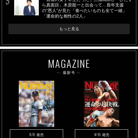
ら真面目」木原龍一と出会って…長年支援
の“恩人”が見た「食べたいものも全て一緒」
「運命的な相性の2人」
もっと見る
MAGAZINE
最新号
8/6
4/16
発売
発売