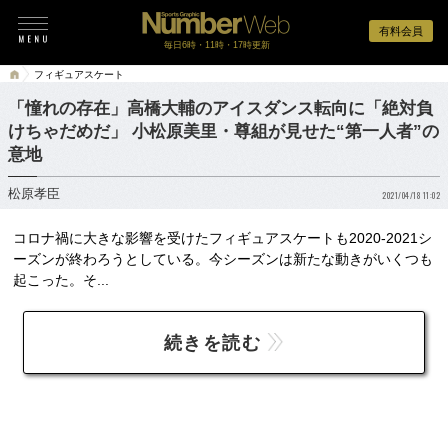
有料会員
毎日6時・11時・17時更新
フィギュアスケート
「憧れの存在」高橋大輔のアイスダンス転向に「絶対負
けちゃだめだ」 小松原美里・尊組が見せた“第一人者”の
意地
松原孝臣
2021/04/18 11:02
コロナ禍に大きな影響を受けたフィギュアスケートも2020-2021シ
ーズンが終わろうとしている。今シーズンは新たな動きがいくつも
起こった。そ...
続きを読む