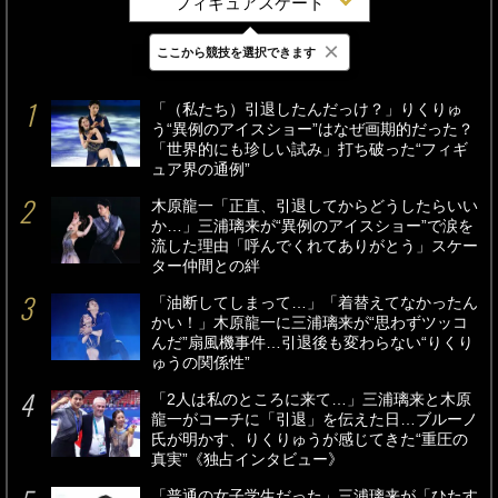
フィギュアスケート
×
ここから競技を選択できます
最新
24時間
週間
「（私たち）引退したんだっけ？」りくりゅ
う“異例のアイスショー”はなぜ画期的だった？
「世界的にも珍しい試み」打ち破った“フィギ
ュア界の通例”
木原龍一「正直、引退してからどうしたらいい
か…」三浦璃来が“異例のアイスショー”で涙を
流した理由「呼んでくれてありがとう」スケー
ター仲間との絆
「油断してしまって…」「着替えてなかったん
かい！」木原龍一に三浦璃来が“思わずツッコ
んだ”扇風機事件…引退後も変わらない“りくり
ゅうの関係性”
「2人は私のところに来て…」三浦璃来と木原
龍一がコーチに「引退」を伝えた日…ブルーノ
氏が明かす、りくりゅうが感じてきた“重圧の
真実”《独占インタビュー》
「普通の女子学生だった」三浦璃来が「ひたす