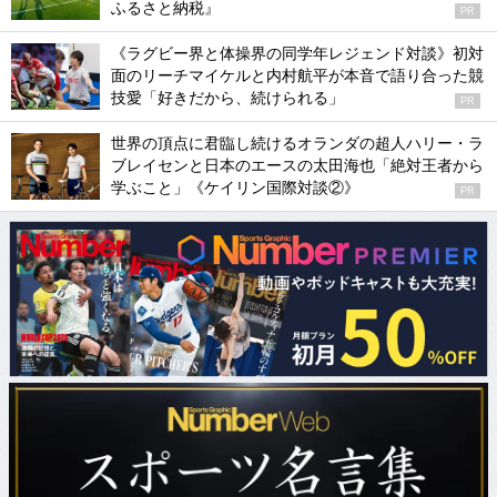
ふるさと納税』
PR
《ラグビー界と体操界の同学年レジェンド対談》初対
面のリーチマイケルと内村航平が本音で語り合った競
技愛「好きだから、続けられる」
PR
世界の頂点に君臨し続けるオランダの超人ハリー・ラ
ブレイセンと日本のエースの太田海也「絶対王者から
学ぶこと」《ケイリン国際対談②》
PR