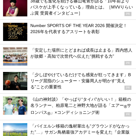
38歳でも進化を続ける篠山竜青が語る「10年前より
バスケが上手くなっている」理由とは。［MVVりらい
ぶ賞 受賞者インタビュー］
PR
Number SPORTS OF THE YEAR 2026 開催決定！
2026年を代表するアスリートを表彰
「安定した場所にとどまれば成長は止まる」西内悠人
が故郷・高知で次世代へ伝えた“挑戦する力”
PR
「少しぼやけているだけでも感覚が狂ってきます」B
リーグ屈指のシューター・安藤周人が明かす“見え
る”ことの重要性
PR
《山の神対談》「やっぱり“タイパ”がいい！」箱根の
名ランナー、柏原竜二と神野大地が語る「エアー
サ
®
ロンパス
」×コンディショニング術
®
PR
「バイエルン移籍の逸材輩出も“グラウンドがなかっ
た”…」サガン鳥栖最強アカデミーを変えた『企業版