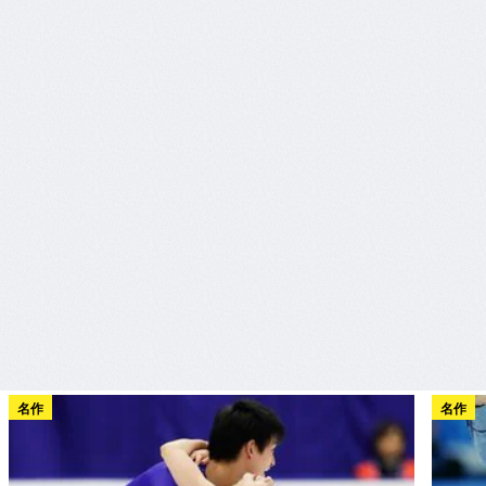
名作
名作