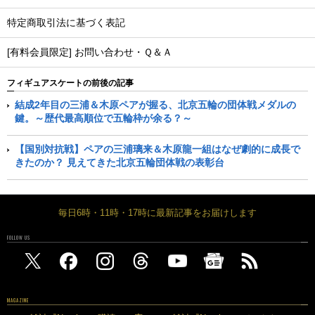
特定商取引法に基づく表記
[有料会員限定] お問い合わせ・Ｑ＆Ａ
フィギュアスケートの前後の記事
結成2年目の三浦＆木原ペアが握る、北京五輪の団体戦メダルの
鍵。～歴代最高順位で五輪枠が余る？～
【国別対抗戦】ペアの三浦璃来＆木原龍一組はなぜ劇的に成長で
きたのか？ 見えてきた北京五輪団体戦の表彰台
毎日6時・11時・17時に最新記事をお届けします
FOLLOW US
MAGAZINE