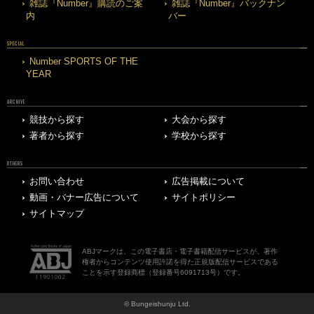
雑誌『Number』購読のご案
雑誌『Number』バックナン
内
バー
SPECIAL
Number SPORTS OF THE
YEAR
ARCHIVE
競技から探す
大会から探す
著者から探す
学校から探す
OTHERS
お問い合わせ
広告掲載について
動画・バナー広告について
サイトポリシー
サイトマップ
ABJマークは、この電子書店・電子書籍配信サービスが、著作
権者からコンテンツ使用許諾を得た正規版配信サービスである
ことを示す登録商標（登録番号6091713号）です。
© Bungeishunju Ltd.