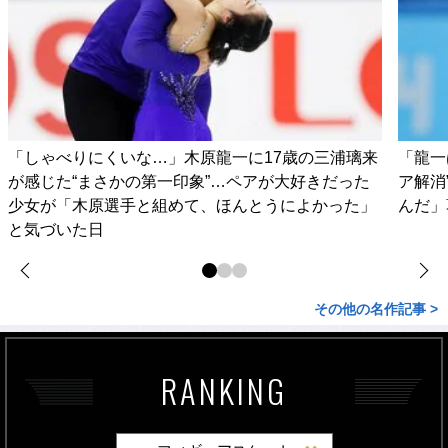
「しゃべりにくいな…」木原龍一に17歳の三浦璃来
「龍一
が感じた“まさかの第一印象”…ペアが大好きだった
ア解消
少女が「木原選手と組めて、ほんとうによかった」
んだ」
と気づいた日
その他の名作記事 >
RANKING