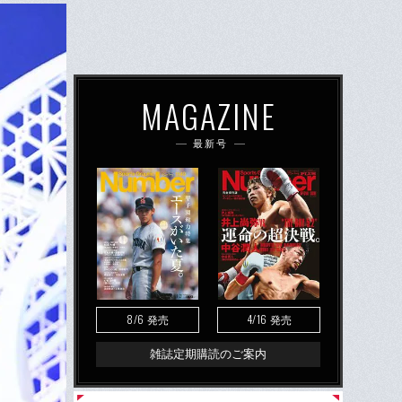
MAGAZINE
最新号
8/6
4/16
発売
発売
雑誌定期購読のご案内