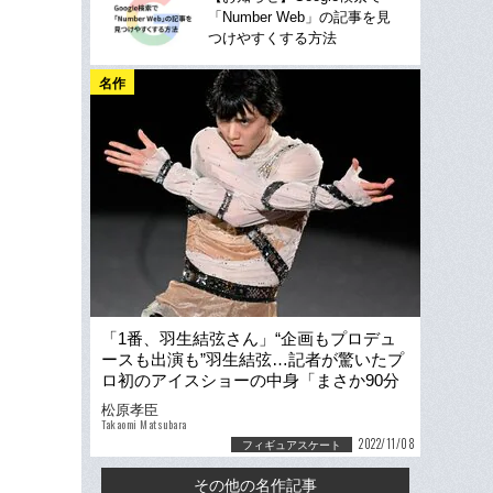
「Number Web」の記事を見
つけやすくする方法
名作
「1番、羽生結弦さん」“企画もプロデュ
ースも出演も”羽生結弦…記者が驚いたプ
ロ初のアイスショーの中身「まさか90分
を1人で…」
松原孝臣
Takaomi Matsubara
2022/11/08
フィギュアスケート
その他の名作記事