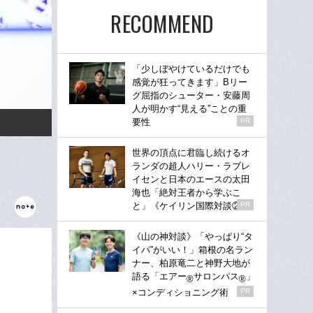
RECOMMEND
「少しぼやけているだけでも
感覚が狂ってきます」Bリー
グ屈指のシューター・安藤周
人が明かす“見える”ことの重
要性
PR
世界の頂点に君臨し続けるオ
ランダの超人ハリー・ラブレ
イセンと日本のエースの太田
海也「絶対王者から学ぶこ
と」《ケイリン国際対談②》
PR
《山の神対談》「やっぱり“タ
イパ”がいい！」箱根の名ラン
ナー、柏原竜二と神野大地が
語る「エアー
サロンパス
」
®
®
×コンディショニング術
PR