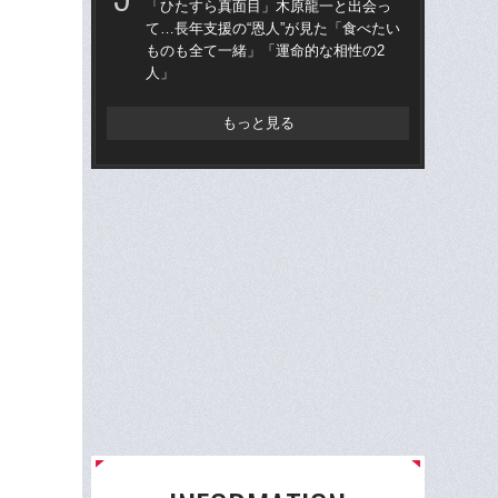
「ひたすら真面目」木原龍一と出会っ
絶
て…長年支援の“恩人”が見た「食べたい
た“
ものも全て一緒」「運命的な相性の2
の
人」
りく
もっと見る