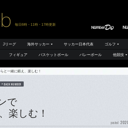
毎日6時・11時・17時更新
Jリーグ
海外サッカー
サッカー日本代表
ゴルフ
フィギュア
バスケットボール
バレーボール
他競技
磨らと一緒に鍛え、楽しむ！
BACK NUMBER
ンで
、楽しむ！
2020
posted