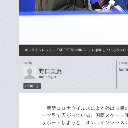
オンラインレッスン『KEEP TRAINING！』に参加しているラ
text by
photog
Asam
野口美惠
Yoshie Noguchi
PROFILE
新型コロナウイルスによる外出自粛の
ーツ界で広がっている。国際スケート連
サポートしようと、オンラインレッスン『