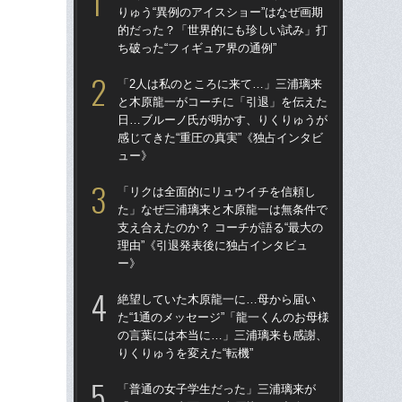
りゅう“異例のアイスショー”はなぜ画期
りゅ
的だった？「世界的にも珍しい試み」打
的
ち破った“フィギュア界の通例”
ち破
「2人は私のところに来て…」三浦璃来
「
と木原龍一がコーチに「引退」を伝えた
と
日…ブルーノ氏が明かす、りくりゅうが
日
感じてきた“重圧の真実”《独占インタビ
感じ
ュー》
ュ
「リクは全面的にリュウイチを信頼し
「
た」なぜ三浦璃来と木原龍一は無条件で
た
支え合えたのか？ コーチが語る“最大の
支え
理由”《引退発表後に独占インタビュ
理由
ー》
ー
絶望していた木原龍一に…母から届い
「
た“1通のメッセージ”「龍一くんのお母様
「
の言葉には本当に…」三浦璃来も感謝、
て…
りくりゅうを変えた“転機”
も
人
「普通の女子学生だった」三浦璃来が