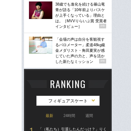
38歳でも進化を続ける篠山竜
青が語る「10年前よりバスケ
が上手くなっている」理由と
は。［MVVりらいぶ賞 受賞者
インタビュー］
PR
「会場の声は自分を客観視す
るバロメーター」柔道48kg級
金メダリスト・角田夏実が感
じていた声の力と、声を活か
した新たなミッション
PR
RANKING
フィギュアスケート
最新
24時間
週間
「（私たち）引退したんだっけ？」りく
「