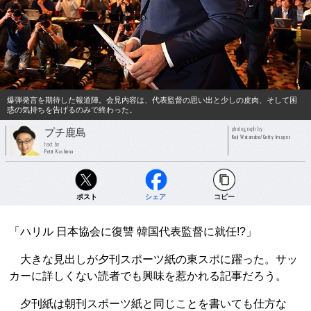
爆弾発言を期待した報道陣。会見内容は、代表監督の思い出と少しの皮肉、そして困
惑の気持ちを告げるのみで終わった。
photograph by
プチ鹿島
Koji Watanabe/Getty Images
text by
Petit Kashima
ポスト
シェア
コピー
「ハリル 日本協会に復讐 韓国代表監督に就任!?」
大きな見出しが夕刊スポーツ紙の東スポに躍った。サッ
カーに詳しくない読者でも興味を惹かれる記事だろう。
夕刊紙は朝刊スポーツ紙と同じことを書いても仕方な