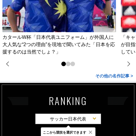
カタールW杯「日本代表ユニフォーム」が外国人に
「キャ
大人気な“2つの理由”を現地で聞いてみた「日本を応
が目指
援するのは当然でしょ？」
してい
その他の名作記事 >
RANKING
サッカー日本代表
×
ここから競技を選択できます
最新
24時間
週間