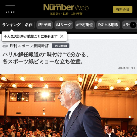
有料会員
毎日6時・11時・17時更新
ランキング
名作
#甲子園
#Jリーグ
#中村剛也
#佐々木朗希
#ラグ
〉
×
今人気の記事が競技ごとに探せます
サッカー
サッカー日本代表
月刊スポーツ新聞時評
BACK NUMBER
ハリル解任報道の“味付け”で分かる、
各スポーツ紙ビミョーな立ち位置。
2018/05/01 17:00