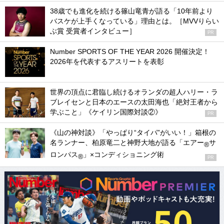
38歳でも進化を続ける篠山竜青が語る「10年前より
バスケが上手くなっている」理由とは。［MVVりらい
ぶ賞 受賞者インタビュー］
PR
Number SPORTS OF THE YEAR 2026 開催決定！
2026年を代表するアスリートを表彰
世界の頂点に君臨し続けるオランダの超人ハリー・ラ
ブレイセンと日本のエースの太田海也「絶対王者から
学ぶこと」《ケイリン国際対談②》
PR
《山の神対談》「やっぱり“タイパ”がいい！」箱根の
名ランナー、柏原竜二と神野大地が語る「エアー
サ
®
ロンパス
」×コンディショニング術
®
PR