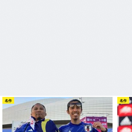
名作
名作