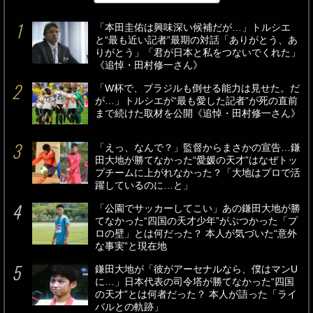
「本田圭佑は興味深い候補だが…」トルシエ
と“最も近い記者”最期の対話「ありがとう、あ
りがとう」「君が日本と私をつないでくれた」
《追悼・田村修一さん》
「W杯で、ブラジルも倒せる能力は見せた。だ
が…」トルシエが“最も愛した記者”が死の直前
まで続けた取材を公開《追悼・田村修一さん》
「えっ、なんで？」監督からまさかの宣告…鎌
田大地が勝てなかった“愛媛の天才”はなぜトッ
プチームに上がれなかった？「大地はプロで活
躍しているのに…と」
「公園でサッカーしてこい」あの鎌田大地が勝
てなかった“四国の天才少年”がぶつかった「プ
ロの壁」とは何だった？ 本人が気づいた“意外
な事実”と現在地
鎌田大地が「彼がアーセナルなら、僕はマンU
に…」日本代表の司令塔が勝てなかった“四国
の天才”とは何者だった？ 本人が語った「ライ
バルとの軌跡」