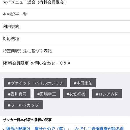
マイメニュー退会（有料会員退会）
有料記事一覧
利用規約
対応機種
特定商取引法に基づく表記
[有料会員限定] お問い合わせ・Ｑ＆Ａ
#ヴァイッド・ハリルホジッチ
#本田圭佑
#香川真司
#田嶋幸三
#衣笠祥雄
#ロシアW杯
#ワールドカップ
サッカー日本代表の前後の記事
復活の秘密は「痩せたので（笑）」。なでしこ岩渕真奈が語る自