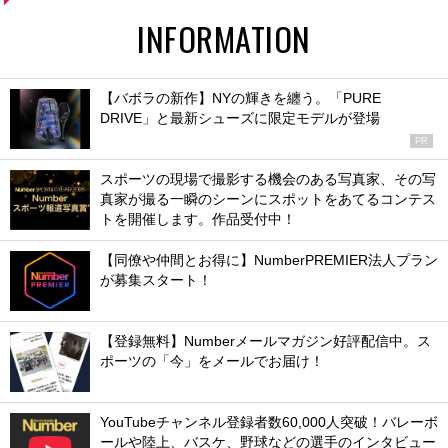
INFORMATION
【バボラの新作】NYの輝きを纏う。「PURE
DRIVE」と最新シューズに限定モデルが登場
PR
スポーツの現場で撮影する機会のある写真家、その写
真家が撮る一瞬のシーンにスポットをあてるコンテス
トを開催します。作品受付中！
【同僚や仲間とお得に】NumberPREMIER法人プラン
が募集スタート！
【登録無料】Numberメールマガジン好評配信中。ス
ポーツの「今」をメールでお届け！
YouTubeチャンネル登録者数60,000人突破！バレーボ
ールや陸上、バスケ、野球などの選手のインタビュー