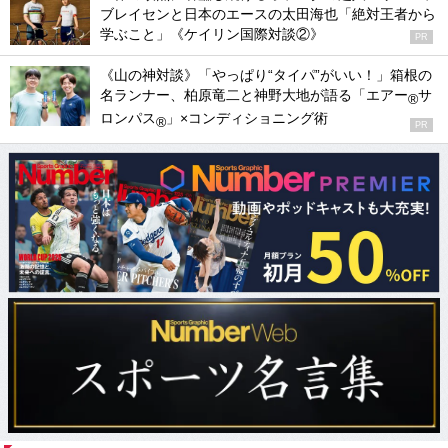
ブレイセンと日本のエースの太田海也「絶対王者から
学ぶこと」《ケイリン国際対談②》
PR
《山の神対談》「やっぱり“タイパ”がいい！」箱根の
名ランナー、柏原竜二と神野大地が語る「エアー
サ
®
ロンパス
」×コンディショニング術
®
PR