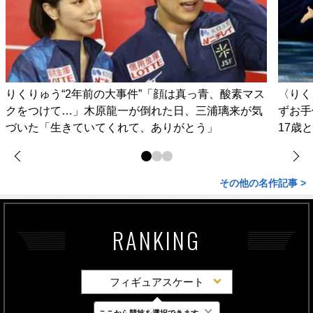
りくりゅう“2年前の大事件”「顔は真っ青、酸素マス
〈りく
クをつけて…」木原龍一が倒れた日、三浦璃来が気
ずお手
づいた「生きていてくれて、ありがとう」
17歳
その他の名作記事 >
RANKING
フィギュアスケート
×
ここから競技を選択できます