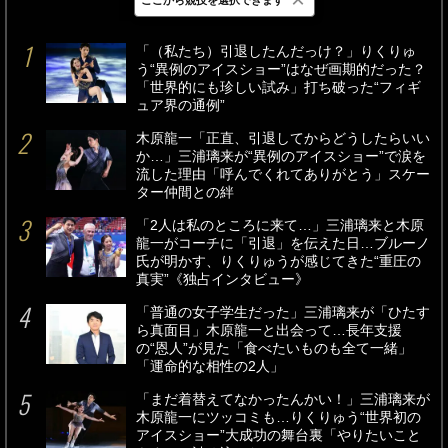
最新
24時間
週間
「（私たち）引退したんだっけ？」りくりゅ
う“異例のアイスショー”はなぜ画期的だった？
「世界的にも珍しい試み」打ち破った“フィギ
ュア界の通例”
木原龍一「正直、引退してからどうしたらいい
か…」三浦璃来が“異例のアイスショー”で涙を
流した理由「呼んでくれてありがとう」スケー
ター仲間との絆
「2人は私のところに来て…」三浦璃来と木原
龍一がコーチに「引退」を伝えた日…ブルーノ
氏が明かす、りくりゅうが感じてきた“重圧の
真実”《独占インタビュー》
「普通の女子学生だった」三浦璃来が「ひたす
ら真面目」木原龍一と出会って…長年支援
の“恩人”が見た「食べたいものも全て一緒」
「運命的な相性の2人」
「まだ着替えてなかったんかい！」三浦璃来が
木原龍一にツッコミも…りくりゅう“世界初の
アイスショー”大成功の舞台裏「やりたいこと