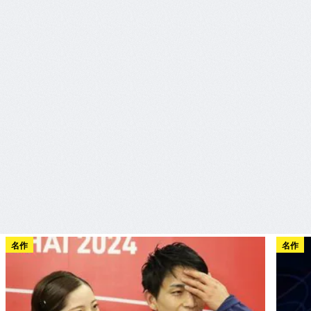
名作
名作