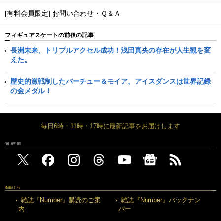
[有料会員限定] お問い合わせ・Ｑ＆Ａ
フィギュアスケートの前後の記事
長洲未来、トリプルアクセル成功！浅田真央の存在が人生観を変
えた。
歴史的激戦制したバーチュー＆モイア。アイスダンスは世界記録
の金メダル！
毎日6時・11時・17時に最新記事をお届けします
FOLLOW US
MAGAZINE
雑誌『Number』購読のご案
雑誌『Number』バックナン
内
バー