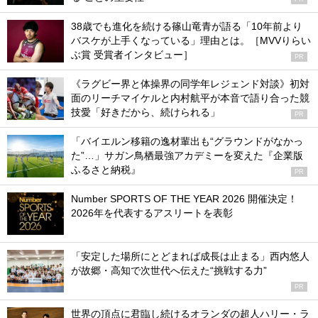
38歳でも進化を続ける篠山竜青が語る「10年前より
バスケが上手くなっている」理由とは。［MVVりらい
ぶ賞 受賞者インタビュー］
PR
《ラグビー界と体操界の同学年レジェンド対談》初対
面のリーチマイケルと内村航平が本音で語り合った競
技愛「好きだから、続けられる」
PR
「バイエルン移籍の逸材輩出も“グラウンドがなかっ
た”…」サガン鳥栖最強アカデミーを変えた『企業版
ふるさと納税』
PR
Number SPORTS OF THE YEAR 2026 開催決定！
2026年を代表するアスリートを表彰
「安定した場所にとどまれば成長は止まる」西内悠人
が故郷・高知で次世代へ伝えた“挑戦する力”
PR
世界の頂点に君臨し続けるオランダの超人ハリー・ラ