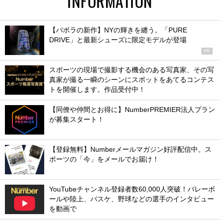
INFORMATION
【バボラの新作】NYの輝きを纏う。「PURE
DRIVE」と最新シューズに限定モデルが登場
PR
スポーツの現場で撮影する機会のある写真家、その写
真家が撮る一瞬のシーンにスポットをあてるコンテス
トを開催します。作品受付中！
【同僚や仲間とお得に】NumberPREMIER法人プラン
が募集スタート！
【登録無料】Numberメールマガジン好評配信中。ス
ポーツの「今」をメールでお届け！
YouTubeチャンネル登録者数60,000人突破！バレーボ
ールや陸上、バスケ、野球などの選手のインタビュー
を動画で