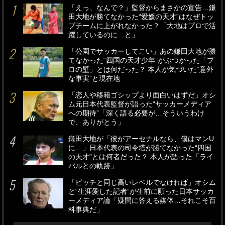
「えっ、なんで？」監督からまさかの宣告…鎌
田大地が勝てなかった“愛媛の天才”はなぜトッ
プチームに上がれなかった？「大地はプロで活
躍しているのに…と」
「公園でサッカーしてこい」あの鎌田大地が勝
てなかった“四国の天才少年”がぶつかった「プ
ロの壁」とは何だった？ 本人が気づいた“意外
な事実”と現在地
「恋人や移籍ゴシップより面白いはずだ」オシ
ム元日本代表監督が語った“サッカーメディア
への期待”「深く語る必要が…そういうわけ
で、ありがとう」
鎌田大地が「彼がアーセナルなら、僕はマンU
に…」日本代表の司令塔が勝てなかった“四国
の天才”とは何者だった？ 本人が語った「ライ
バルとの軌跡」
「ピッチと同じ高いレベルでなければ」オシム
と“生涯愛した記者”が生前に願った日本サッカ
ーメディア論「疑問に答える媒体…それこそ百
科事典だ」