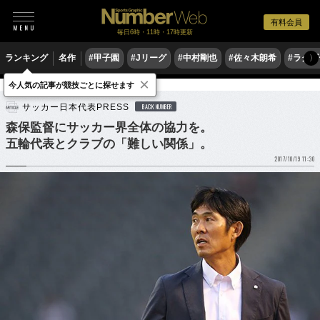
有料会員
毎日6時・11時・17時更新
ランキング
名作
#甲子園
#Jリーグ
#中村剛也
#佐々木朗希
#ラグ
〉
×
今人気の記事が競技ごとに探せます
サッカー
サッカー日本代表
サッカー日本代表PRESS
BACK NUMBER
森保監督にサッカー界全体の協力を。
五輪代表とクラブの「難しい関係」。
2017/10/19 11:30