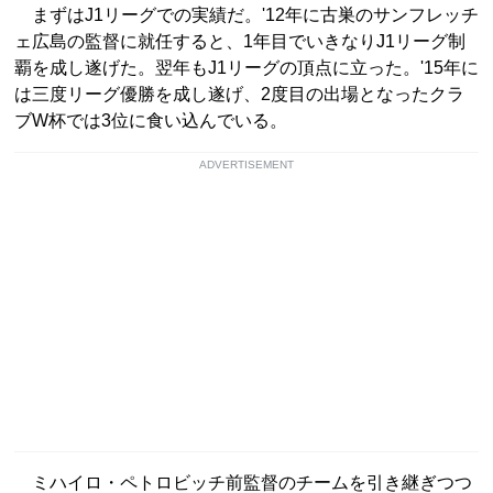
まずはJ1リーグでの実績だ。'12年に古巣のサンフレッチ
ェ広島の監督に就任すると、1年目でいきなりJ1リーグ制
覇を成し遂げた。翌年もJ1リーグの頂点に立った。'15年に
は三度リーグ優勝を成し遂げ、2度目の出場となったクラ
ブW杯では3位に食い込んでいる。
ADVERTISEMENT
ミハイロ・ペトロビッチ前監督のチームを引き継ぎつつ