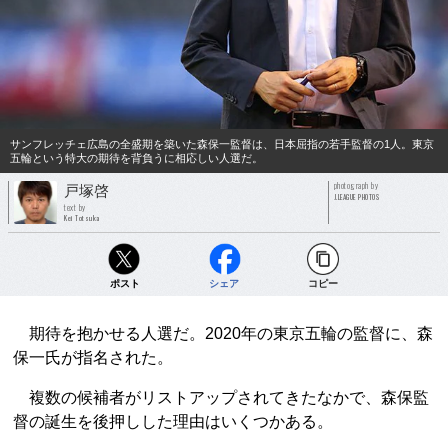
サンフレッチェ広島の全盛期を築いた森保一監督は、日本屈指の若手監督の1人。東京
五輪という特大の期待を背負うに相応しい人選だ。
photograph by
戸塚啓
J.LEAGUE PHOTOS
text by
Kei Totsuka
ポスト
シェア
コピー
期待を抱かせる人選だ。2020年の東京五輪の監督に、森
保一氏が指名された。
複数の候補者がリストアップされてきたなかで、森保監
督の誕生を後押しした理由はいくつかある。