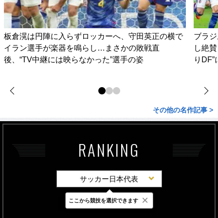
板倉滉は円陣に入らずロッカーへ、守田英正の横で
ブラジ
イラン選手が楽器を鳴らし…まさかの敗戦直
し絶賛
後、“TV中継には映らなかった”選手の姿
りDF
その他の名作記事 >
RANKING
サッカー日本代表
×
ここから競技を選択できます
最新
24時間
週間