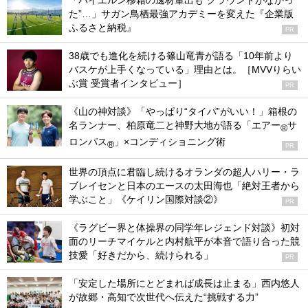
「バイエルン移籍の逸材輩出も“グラウンドがなかっ
た”…」サガン鳥栖最強アカデミーを変えた『企業版
ふるさと納税』
PR
38歳でも進化を続ける篠山竜青が語る「10年前より
バスケが上手くなっている」理由とは。［MVVりらい
ぶ賞 受賞者インタビュー］
PR
《山の神対談》「やっぱり“タイパ”がいい！」箱根の
名ランナー、柏原竜二と神野大地が語る「エアー
サ
®
ロンパス
」×コンディショニング術
®
PR
世界の頂点に君臨し続けるオランダの超人ハリー・ラ
ブレイセンと日本のエースの太田海也「絶対王者から
学ぶこと」《ケイリン国際対談②》
PR
《ラグビー界と体操界の同学年レジェンド対談》初対
面のリーチマイケルと内村航平が本音で語り合った競
技愛「好きだから、続けられる」
PR
「安定した場所にとどまれば成長は止まる」西内悠人
が故郷・高知で次世代へ伝えた“挑戦する力”