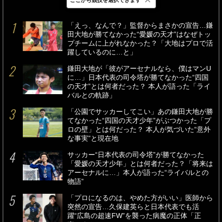
最新
24時間
週間
「えっ、なんで？」監督からまさかの宣告…鎌
田大地が勝てなかった“愛媛の天才”はなぜトッ
プチームに上がれなかった？「大地はプロで活
躍しているのに…と」
鎌田大地が「彼がアーセナルなら、僕はマンU
に…」日本代表の司令塔が勝てなかった“四国
の天才”とは何者だった？ 本人が語った「ライ
バルとの軌跡」
「公園でサッカーしてこい」あの鎌田大地が勝
てなかった“四国の天才少年”がぶつかった「プ
ロの壁」とは何だった？ 本人が気づいた“意外
な事実”と現在地
サッカー“日本代表の司令塔”が勝てなかった
「愛媛の天才少年」とは何者だった？「将来は
アーセナルに…」本人が語った“ライバルとの
物語”
「プロになるのは、やめた方がいい」医師から
突然の宣告…久保建英らと日本代表でも活
躍“広島の超速FW”を襲った病魔の正体「正