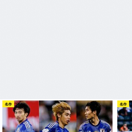
名作
名作