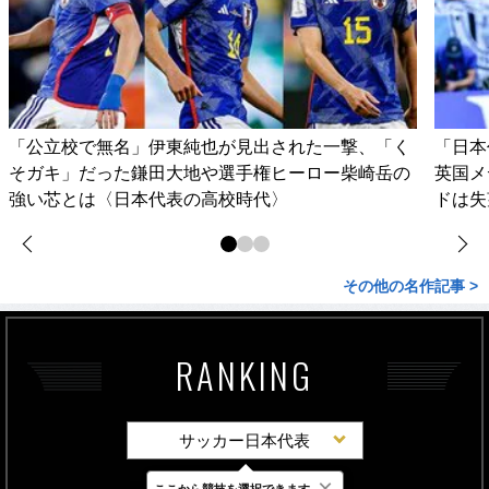
「公立校で無名」伊東純也が見出された一撃、「く
「日本
そガキ」だった鎌田大地や選手権ヒーロー柴崎岳の
英国メ
強い芯とは〈日本代表の高校時代〉
ドは失
その他の名作記事 >
RANKING
サッカー日本代表
×
ここから競技を選択できます