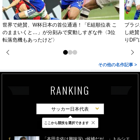
世界で絶賛、W杯日本の首位通過！「E組順位表 こ
ブラジ
のままいくと…」が分刻みで変動しすぎな件〈3位
し絶賛
転落危機もあったけど〉
りDF
その他の名作記事 >
RANKING
サッカー日本代表
×
ここから競技を選択できます
最新
24時間
週間
「本田圭佑は興味深い候補だが…」トルシエ