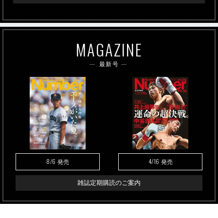
MAGAZINE
最新号
8/6
4/16
発売
発売
雑誌定期購読のご案内