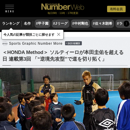
有料会員
毎日6時・11時・17時更新
ランキング
名作
#甲子園
#Jリーグ
#中村剛也
#佐々木朗希
#ラグ
〉
×
今人気の記事が競技ごとに探せます
サッカー
サッカー日本代表
Sports Graphic Number More
BACK NUMBER
＜HONDA Method＞ ソルティーロが本田圭佑を超える
日 連載第3回 「“逆境先攻型”で道を切り拓く」