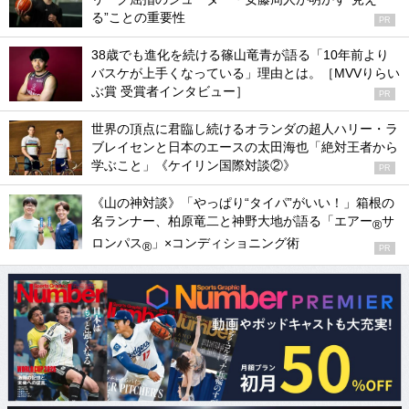
る”ことの重要性
PR
38歳でも進化を続ける篠山竜青が語る「10年前より
バスケが上手くなっている」理由とは。［MVVりらい
ぶ賞 受賞者インタビュー］
PR
世界の頂点に君臨し続けるオランダの超人ハリー・ラ
ブレイセンと日本のエースの太田海也「絶対王者から
学ぶこと」《ケイリン国際対談②》
PR
《山の神対談》「やっぱり“タイパ”がいい！」箱根の
名ランナー、柏原竜二と神野大地が語る「エアー
サ
®
ロンパス
」×コンディショニング術
®
PR