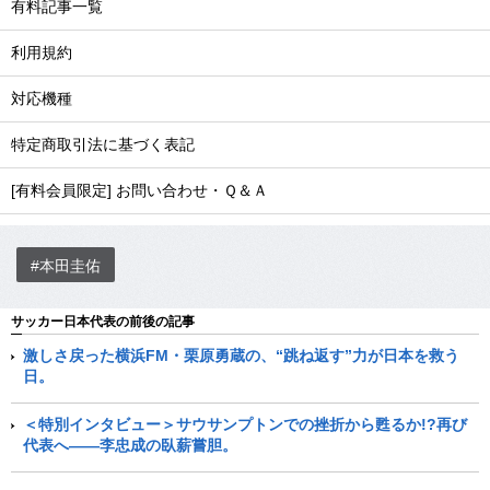
有料記事一覧
利用規約
対応機種
特定商取引法に基づく表記
[有料会員限定] お問い合わせ・Ｑ＆Ａ
#本田圭佑
サッカー日本代表の前後の記事
激しさ戻った横浜FM・栗原勇蔵の、“跳ね返す”力が日本を救う
日。
＜特別インタビュー＞サウサンプトンでの挫折から甦るか!?再び
代表へ――李忠成の臥薪嘗胆。