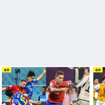
名作
名作