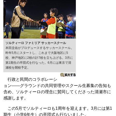
ソルティーロ ファミリア サッカースクール
本田圭佑がプロデュースするサッカースクール。
昨年5月にスタートし、これまで大阪地区に5
校、神戸地区に2校の計7校を立ち上げる。3月に
第1期生の卒団式を行なった。6月には東京で清
瀬校を開校予定。
行政と民間のコラボレーシ
ョン――グラウンドの共同管理やスクール生募集の告知も
含め、ソルティーロの理念に賛同してくださった清瀬市に
感謝します。
この5月でソルティーロも1周年を迎えます。3月には第1
期生（小学6年生）の卒団式も行ないました。