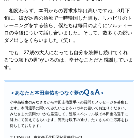
相変わらず、本田からの要求水準は高いですね。3月下
旬に、彼が足首の治療で一時帰国した際も、リハビリのト
レーニングをする傍ら、僕たちは毎日のようにソルティー
ロの今後について話し合いました。そして、数多くの鋭い
ダメ出しをくらいました（笑）。
でも、27歳の大人になっても自分を鼓舞し続けてくれ
る“1つ歳下の男”がいるのは、幸せなことだと感謝していま
す。
Q
A
＜あなたと本田圭佑をつなぐ夢の
＆
＞
小中高校生のみなさまから本田圭佑選手への質問とメッセージを募集し
ます。本田選手に聞いてみたいことをハガキに書いてお送りください。
みなさまの質問の中から厳選して、連載スペシャル版で本田圭佑選手に
誌上にて答えてもらいます。宛先は以下の通り。たくさんのご応募をお
待ちしております。
〒102-8008 東京都千代田区紀尾井町3-23