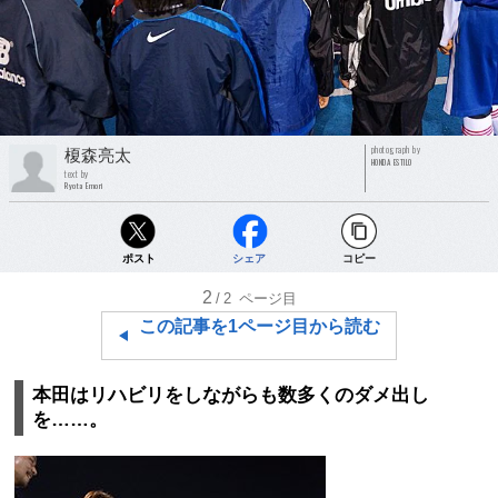
photograph by
榎森亮太
HONDA ESTILO
text by
Ryota Emori
ポスト
シェア
コピー
2
/2
ページ目
この記事を1ページ目から読む
本田はリハビリをしながらも数多くのダメ出し
を……。