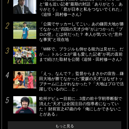
と“最も近い記者”最期の対話「ありがとう、あ
りがとう」「君が日本と私をつないでくれた」
《追悼・田村修一さん》
「公園でサッカーしてこい」あの鎌田大地が勝
てなかった“四国の天才少年”がぶつかった「プ
ロの壁」とは何だった？ 本人が気づいた“意外
な事実”と現在地
「W杯で、ブラジルも倒せる能力は見せた。だ
が…」トルシエが“最も愛した記者”が死の直前
まで続けた取材を公開《追悼・田村修一さん》
「えっ、なんで？」監督からまさかの宣告…鎌
田大地が勝てなかった“愛媛の天才”はなぜトッ
プチームに上がれなかった？「大地はプロで活
躍しているのに…と」
欧州デビュー目前に…3度の前十字靭帯断裂で
消えた“天才”は全国注目の指導者になってい
た！ 財前宣之47歳の今「俺にしかできないこ
とがある」
もっと見る