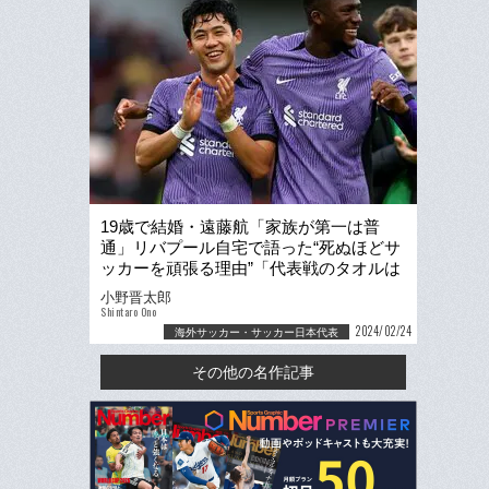
19歳で結婚・遠藤航「家族が第一は普
通」リバプール自宅で語った“死ぬほどサ
ッカーを頑張る理由”「代表戦のタオルは
タケや薫が多いけど…」
小野晋太郎
Shintaro Ono
2024/02/24
海外サッカー・サッカー日本代表
その他の名作記事