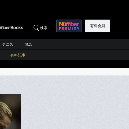
有料会員
検索
テニス
競馬
有料記事