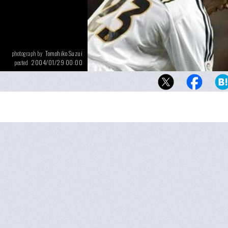
Tomohiko Suzui
photograph by
2004/01/29 00:00
posted