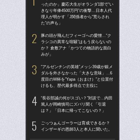
ったのか」慶応大生がオランダ1部で“い
ダ
きなり年俸4500万円”の衝撃…日本人代
度目
理人が明かす「J関係者から“荒らされ
け
た”の声も」
涙
豚の頭が飛んだフィーゴへの愛憎…“ク
「
ラシコの異常な喧騒”はもう戻らないの
→
か？ 倉敷アナ「かつての物語的な面白
き
みが」
「
“アルゼンチンの英雄”メッシ39歳が銀メ
記者
ダルを外さなかった「大きな意味」…6
律
度目のW杯を”Yapa（おまけ）”と位置付
も
けるも、歴代最多得点で主役に
［
“長谷部誠の何がスゴい？”対談で…内田
点
篤人が岡崎慎司にズバリ聞く「引退
は？」「日本に帰ってこないの？」
W
な
ごっつぁんゴーラーは育成できるか？
ス
インザーギの恩師3人と本人に聞いた。
い
た