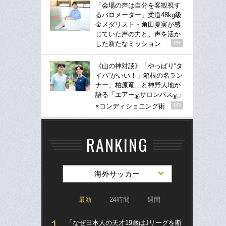
「会場の声は自分を客観視す
るバロメーター」柔道48kg級
金メダリスト・角田夏実が感
じていた声の力と、声を活か
した新たなミッション
PR
《山の神対談》「やっぱり“タ
イパ”がいい！」箱根の名ラン
ナー、柏原竜二と神野大地が
語る「エアー
サロンパス
」
®
®
×コンディショニング術
PR
RANKING
海外サッカー
最新
24時間
週間
「なぜ日本人の天才19歳はJリーグを断
“ア