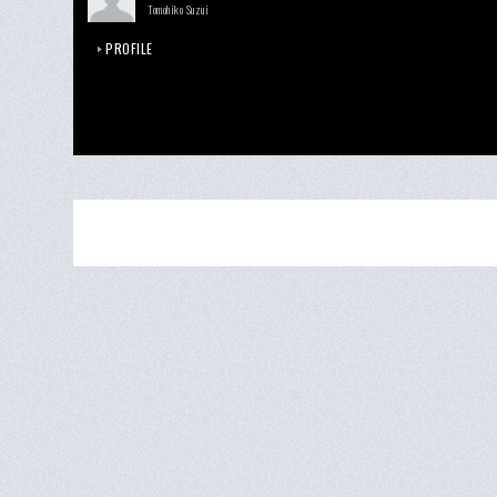
Tomohiko Suzui
PROFILE