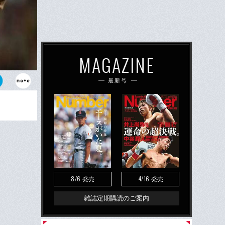
MAGAZINE
最新号
8/6
4/16
発売
発売
雑誌定期購読のご案内