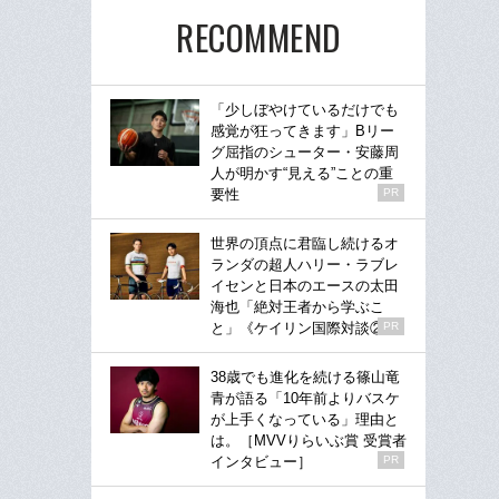
RECOMMEND
「少しぼやけているだけでも
感覚が狂ってきます」Bリー
グ屈指のシューター・安藤周
人が明かす“見える”ことの重
要性
PR
世界の頂点に君臨し続けるオ
ランダの超人ハリー・ラブレ
イセンと日本のエースの太田
海也「絶対王者から学ぶこ
と」《ケイリン国際対談②》
PR
38歳でも進化を続ける篠山竜
青が語る「10年前よりバスケ
が上手くなっている」理由と
は。［MVVりらいぶ賞 受賞者
インタビュー］
PR