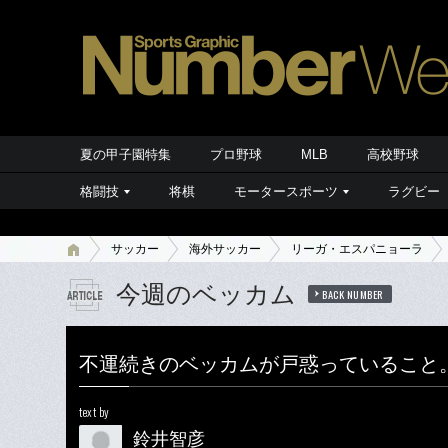
夏の甲子園特集
プロ野球
MLB
高校野球
格闘技
将棋
モータースポーツ
ラグビー
サッカー
海外サッカー
リーガ・エスパニョーラ
今週のベッカム
BACK NUMBER
不運続きのベッカムが戸惑っていること
text by
鈴井智彦